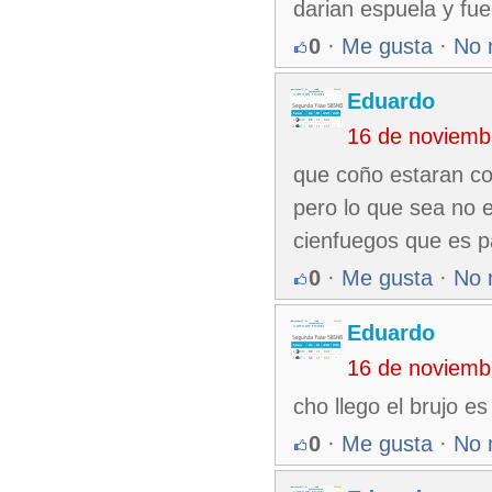
darian espuela y fue
0
·
Me gusta
·
No 
Eduardo
16 de noviemb
que coño estaran co
pero lo que sea no 
cienfuegos que es pa
0
·
Me gusta
·
No 
Eduardo
16 de noviemb
cho llego el brujo es
0
·
Me gusta
·
No 