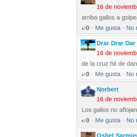
16 de noviemb
arriba gallos a golpe
0
·
Me gusta
·
No 
Drar Drar Dar
16 de noviemb
de la cruz hit de da
0
·
Me gusta
·
No 
Norbert
16 de noviemb
Los gallos no afloja
0
·
Me gusta
·
No 
Osbel Sarmie