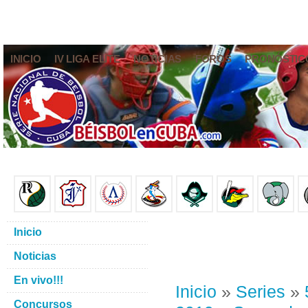
INICIO
IV LIGA ELITE
NOTICIAS
FOROS
PRONÓSTIC
Inicio
Noticias
En vivo!!!
Inicio
»
Series
»
Concursos