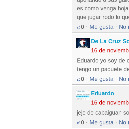
es como venga hojal
que jugar rodo lo q
0
·
Me gusta
·
No 
De La Cruz So
16 de noviemb
Eduardo yo soy de c
tengo un paquete de
0
·
Me gusta
·
No 
Eduardo
16 de noviemb
jeje de cabaiguan s
0
·
Me gusta
·
No 