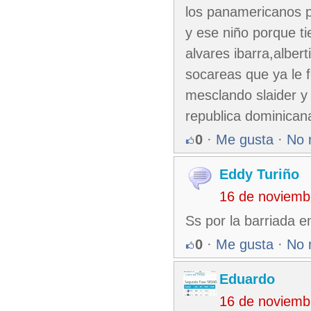
los panamericanos p
y ese niño porque t
alvares ibarra,alber
socareas que ya le f
mesclando slaider y
republica dominican
0
·
Me gusta
·
No 
Eddy Turiño
16 de noviemb
Ss por la barriada e
0
·
Me gusta
·
No 
Eduardo
16 de noviemb