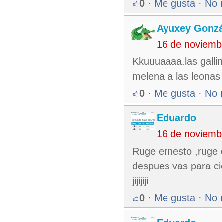
0
·
Me gusta
·
No 
Ayuxey Gonzá
16 de noviemb
Kkuuuaaaa.las gallin
melena a las leonas 
0
·
Me gusta
·
No 
Eduardo
16 de noviemb
Ruge ernesto ,ruge 
despues vas para ci
jijijiji
0
·
Me gusta
·
No 