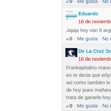
0
·
Me gusta
·
No 
Eduardo
16 de noviemb
Jajaja hoy van 9 argol
0
·
Me gusta
·
No 
De La Cruz So
16 de noviemb
Frankapitalino mano 
eo te decia que erly
asi como tambien lo
de hoy pues mañana 
trata de ganarle hoy
0
·
Me gusta
·
No 