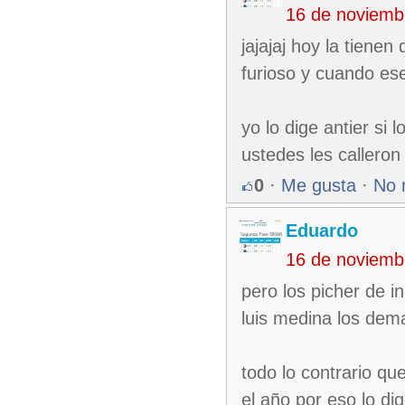
16 de noviemb
jajajaj hoy la tiene
furioso y cuando ese
yo lo dige antier si
ustedes les calleron
0
·
Me gusta
·
No 
Eduardo
16 de noviemb
pero los picher de in
luis medina los demas
todo lo contrario qu
el año por eso lo d