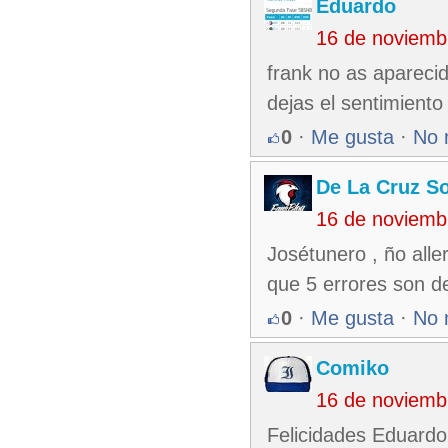
Eduardo
16 de noviemb
frank no as apareci
dejas el sentimiento
0
·
Me gusta
·
No 
De La Cruz So
16 de noviemb
Josétunero , ño alle
que 5 errores son 
0
·
Me gusta
·
No 
Comiko
16 de noviemb
Felicidades Eduardo