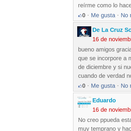
reírme como lo hace
0
·
Me gusta
·
No 
De La Cruz So
16 de noviemb
bueno amigos gracia
que se incorpore a 
de diciembre y si nue
cuando de verdad n
0
·
Me gusta
·
No 
Eduardo
16 de noviemb
No creo ppueda est
muy temprano y hace