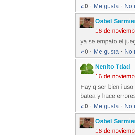
0
·
Me gusta
·
No 
Osbel Sarmie
16 de noviemb
ya se empato el jue
0
·
Me gusta
·
No 
Nenito Tdad
16 de noviemb
Hay q ser bien iluso
batea y hace errore
0
·
Me gusta
·
No 
Osbel Sarmie
16 de noviemb