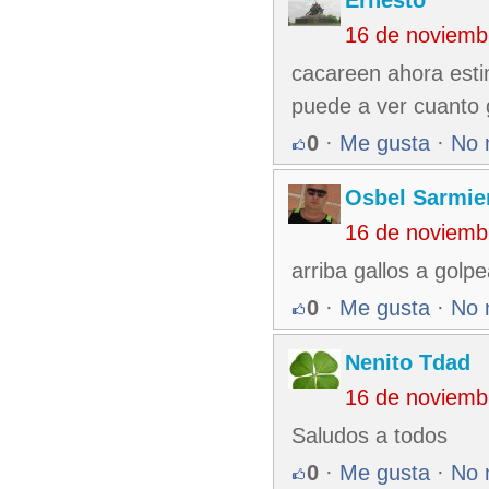
Ernesto
16 de noviemb
cacareen ahora esti
puede a ver cuanto g
0
·
Me gusta
·
No 
Osbel Sarmie
16 de noviemb
arriba gallos a golpe
0
·
Me gusta
·
No 
Nenito Tdad
16 de noviemb
Saludos a todos
0
·
Me gusta
·
No 