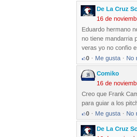
De La Cruz So
16 de noviemb
Eduardo hermano no 
no tiene mandarria 
veras yo no confio e
0
·
Me gusta
·
No 
Comiko
16 de noviemb
Creo que Frank Camil
para guiar a los pit
0
·
Me gusta
·
No 
De La Cruz So