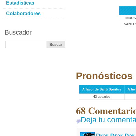
Estadísticas
Colaboradores
INDUS
SANTI 
Buscador
Pronósticos 
A favor de Santi Spiritus
A fav
43
usuarios
68 Comentarios
Deja tu comenta
Drar Drar Dar