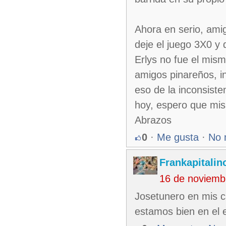
Ahora en serio, amig
deje el juego 3X0 y
Erlys no fue el mis
amigos pinareños, i
eso de la inconsiste
hoy, espero que mis
Abrazos
0
·
Me gusta
·
No 
Frankapitalin
16 de noviemb
Josetunero en mis ca
estamos bien en el e