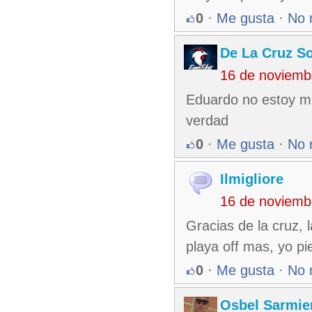
0
·
Me gusta
·
No 
De La Cruz So
16 de noviemb
Eduardo no estoy mu
verdad
0
·
Me gusta
·
No 
Ilmigliore
16 de noviemb
Gracias de la cruz, 
playa off mas, yo pi
0
·
Me gusta
·
No 
Osbel Sarmie