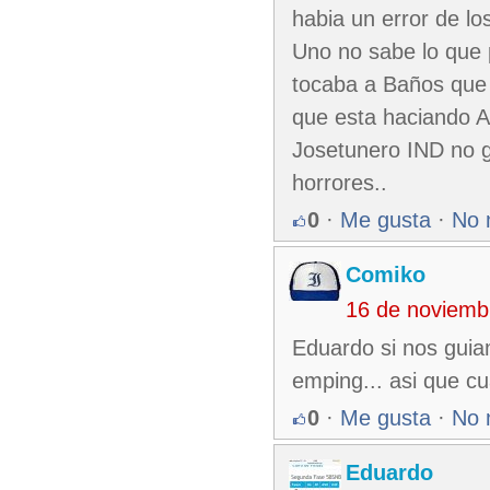
habia un error de l
Uno no sabe lo que 
tocaba a Baños que 
que esta haciando An
Josetunero IND no g
horrores..
0
·
Me gusta
·
No 
Comiko
16 de noviemb
Eduardo si nos guia
emping... asi que cua
0
·
Me gusta
·
No 
Eduardo