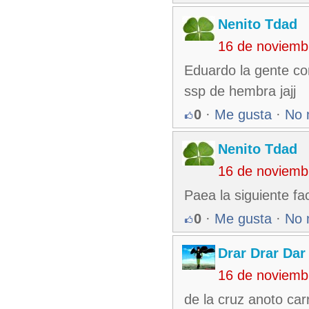
Nenito Tdad
16 de noviemb
Eduardo la gente co
ssp de hembra jajj
0
·
Me gusta
·
No 
Nenito Tdad
16 de noviemb
Paea la siguiente fa
0
·
Me gusta
·
No 
Drar Drar Dar
16 de noviemb
de la cruz anoto car