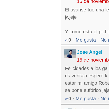
15 de noviemb
El avanse fue una l
jwjeje
Y como esta el piche
0
·
Me gusta
·
No 
Jose Angel
15 de noviemb
Felicidades a los ga
es ventaja espero k 
estar mi amigo Robe
se pone eufórico jaj
0
·
Me gusta
·
No 