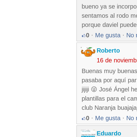
bueno ya se incorpo
sentamos al rodo mo
porque daviel puede 
0
·
Me gusta
·
No 
Roberto
16 de noviemb
Buenas muy buenas j
pasaba por aquí par
jijiji 😜 José Ángel 
plantillas para el 
club Naranja buajaja
0
·
Me gusta
·
No 
Eduardo