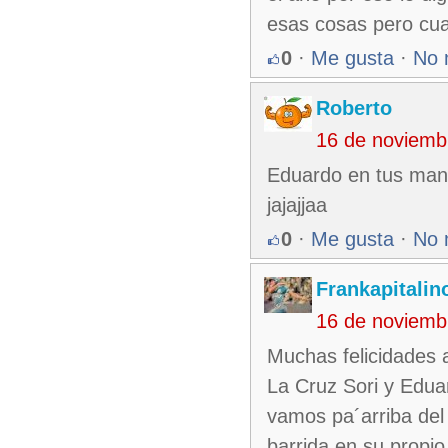
esas cosas pero cua
0
·
Me gusta
·
No 
Roberto
16 de noviemb
Eduardo en tus mano
jajajjaa
0
·
Me gusta
·
No 
Frankapitalin
16 de noviemb
Muchas felicidades a
La Cruz Sori y Eduar
vamos pa´arriba del
barrida en su propio