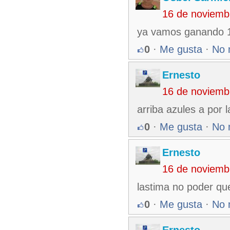
16 de noviemb
ya vamos ganando 1
0
·
Me gusta
·
No 
Ernesto
16 de noviemb
arriba azules a por 
0
·
Me gusta
·
No 
Ernesto
16 de noviemb
lastima no poder qu
0
·
Me gusta
·
No 