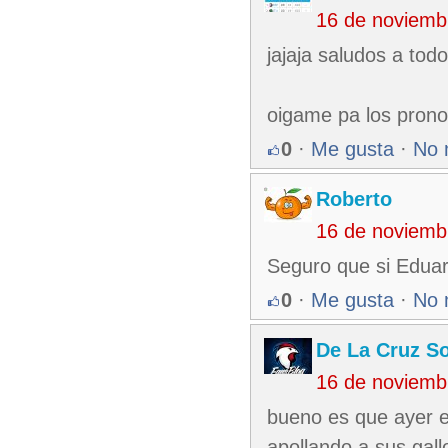
16 de noviemb
jajaja saludos a todo
oigame pa los prono
0
·
Me gusta
·
No 
Roberto
16 de noviemb
Seguro que si Eduar
0
·
Me gusta
·
No 
De La Cruz So
16 de noviemb
bueno es que ayer e
apollando a sus gal