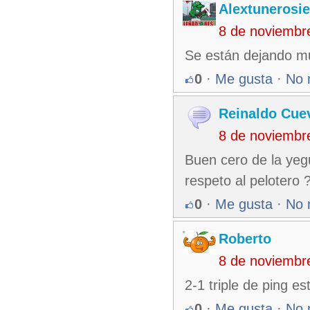
Alextunerosi
8 de noviembr
Se están dejando m
0
·
Me gusta
·
No 
Reinaldo Cue
8 de noviembr
Buen cero de la yegui
respeto al pelotero 
0
·
Me gusta
·
No 
Roberto
8 de noviembr
2-1 triple de ping es
0
·
Me gusta
·
No 