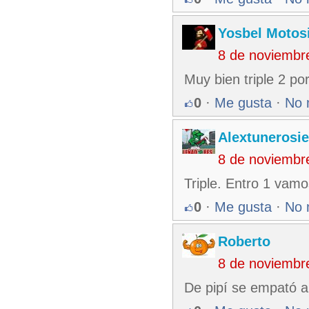
Yosbel Motos
8 de noviembr
Muy bien triple 2 po
0
·
Me gusta
·
No 
Alextunerosi
8 de noviembr
Triple. Entro 1 vamos
0
·
Me gusta
·
No 
Roberto
8 de noviembr
De pipí se empató a