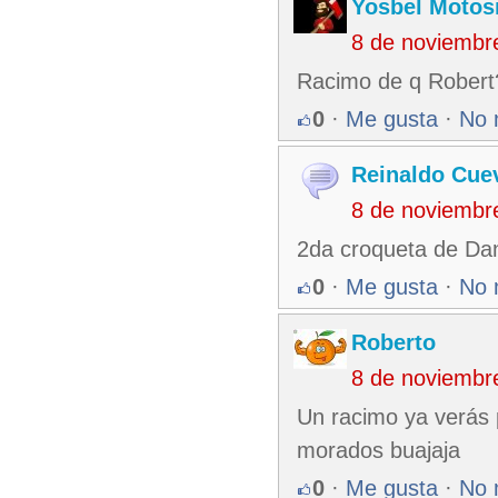
Yosbel Motos
8 de noviembr
Racimo de q Robert?
0
·
Me gusta
·
No 
Reinaldo Cue
8 de noviembr
2da croqueta de Dani
0
·
Me gusta
·
No 
Roberto
8 de noviembr
Un racimo ya verás p
morados buajaja
0
·
Me gusta
·
No 