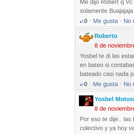
Me dijo Robert q Vc 
solamente Buajajaja
0
·
Me gusta
·
No 
Roberto
8 de noviembr
Yosbel te di las es
en bateo si contabas
bateado casi nada pe
0
·
Me gusta
·
No 
Yosbel Motos
8 de noviembr
Por eso te dije.. l
colectivo y ya hoy v