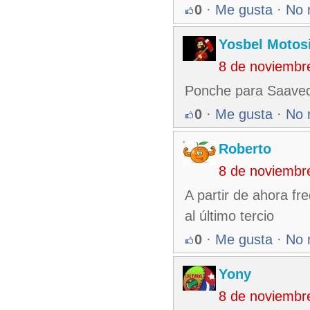
0
·
Me gusta
·
No 
Yosbel Motos
8 de noviembr
Ponche para Saavedra
0
·
Me gusta
·
No 
Roberto
8 de noviembr
A partir de ahora fr
al último tercio
0
·
Me gusta
·
No 
Yony
8 de noviembr