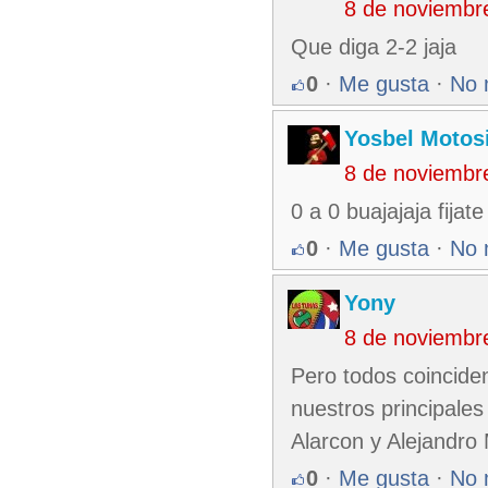
8 de noviembr
Que diga 2-2 jaja
0
·
Me gusta
·
No 
Yosbel Motos
8 de noviembr
0 a 0 buajajaja fijat
0
·
Me gusta
·
No 
Yony
8 de noviembr
Pero todos coincide
nuestros principale
Alarcon y Alejandro
0
·
Me gusta
·
No 