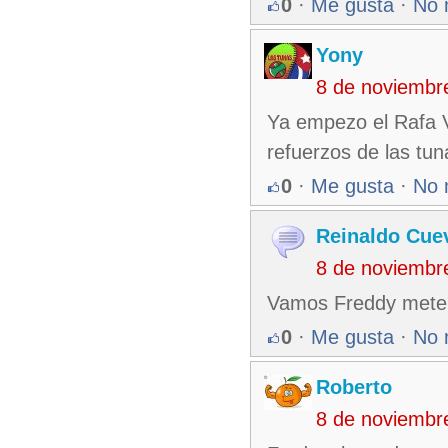
0
·
Me gusta
·
No 
Yony
8 de noviembr
Ya empezo el Rafa V
refuerzos de las tu
0
·
Me gusta
·
No 
Reinaldo Cue
8 de noviembr
Vamos Freddy mete m
0
·
Me gusta
·
No 
Roberto
8 de noviembr