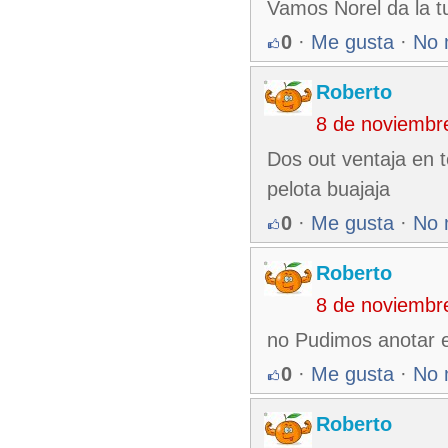
Vamos Norel da la t
0
·
Me gusta
·
No 
Roberto
8 de noviembr
Dos out ventaja en t
pelota buajaja
0
·
Me gusta
·
No 
Roberto
8 de noviembr
no Pudimos anotar e
0
·
Me gusta
·
No 
Roberto