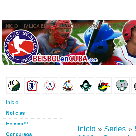
INICIO
IV LIGA ELITE
NOTICIAS
FOROS
PRONÓSTIC
Inicio
Noticias
En vivo!!!
Inicio
»
Series
»
Concursos