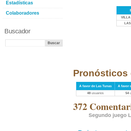
Estadísticas
Colaboradores
VILLA
LAS
Buscador
Pronósticos 
A favor de Las Tunas
A favor d
48
usuarios
54
u
372 Comentari
Segundo juego La