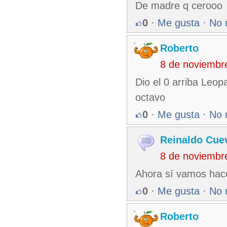
De madre q cerooo
0
·
Me gusta
·
No 
Roberto
8 de noviembr
Dio el 0 arriba Leo
octavo
0
·
Me gusta
·
No 
Reinaldo Cue
8 de noviembr
Ahora sí vamos hacer
0
·
Me gusta
·
No 
Roberto