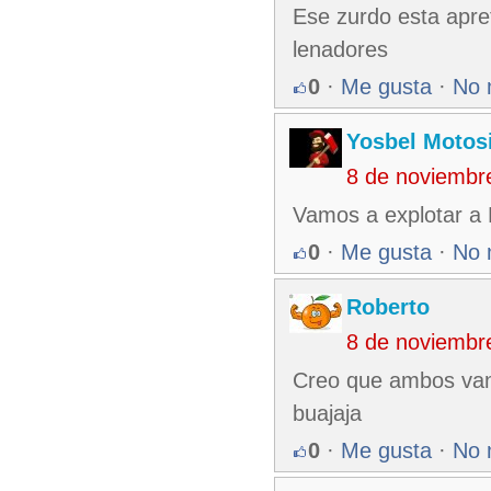
Ese zurdo esta apret
lenadores
0
·
Me gusta
·
No 
Yosbel Motos
8 de noviembr
Vamos a explotar a
0
·
Me gusta
·
No 
Roberto
8 de noviembr
Creo que ambos van 
buajaja
0
·
Me gusta
·
No 