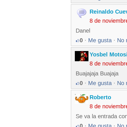
Reinaldo Cue
8 de noviembr
Danel
0
·
Me gusta
·
No 
Yosbel Motos
8 de noviembr
Buajajaja Buajaja
0
·
Me gusta
·
No 
Roberto
8 de noviembr
Se va la entrada co
0
·
Me gusta
·
No 