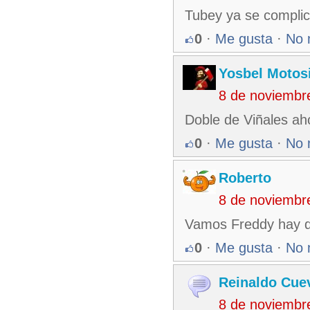
Tubey ya se complic
0
·
Me gusta
·
No 
Yosbel Motos
8 de noviembr
Doble de Viñales ah
0
·
Me gusta
·
No 
Roberto
8 de noviembr
Vamos Freddy hay q
0
·
Me gusta
·
No 
Reinaldo Cue
8 de noviembr