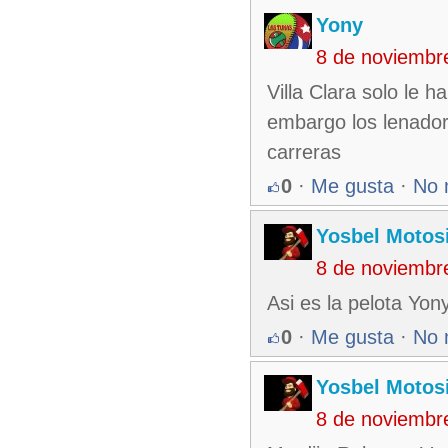
Yony
8 de noviembr
Villa Clara solo le h
embargo los lenadore
carreras
0
·
Me gusta
·
No 
Yosbel Motos
8 de noviembr
Asi es la pelota Yo
0
·
Me gusta
·
No 
Yosbel Motos
8 de noviembr