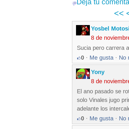
Deja tu comenta
<<
Yosbel Motos
8 de noviembr
Sucia pero carrera a
0
·
Me gusta
·
No 
Yony
8 de noviembr
El ano pasado se rot
solo Vinales jugo p
adelante los interca
0
·
Me gusta
·
No 