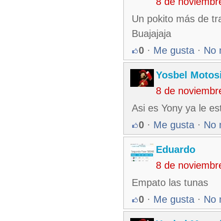
8 de noviembr
Un pokito más de tr
Buajajaja
0
·
Me gusta
·
No 
Yosbel Motos
8 de noviembr
Asi es Yony ya le es
0
·
Me gusta
·
No 
Eduardo
8 de noviembr
Empato las tunas
0
·
Me gusta
·
No 