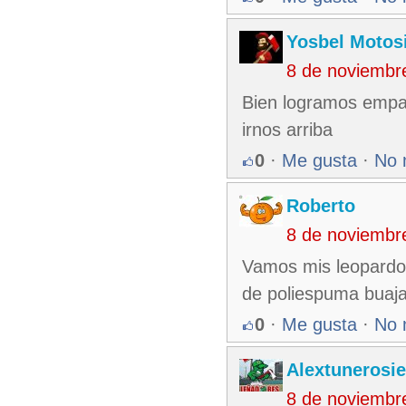
Yosbel Motos
8 de noviembr
Bien logramos empat
irnos arriba
0
·
Me gusta
·
No 
Roberto
8 de noviembr
Vamos mis leopardo
de poliespuma buaja
0
·
Me gusta
·
No 
Alextunerosi
8 de noviembr