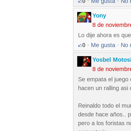
0
·
Me gusta
·
No 
Yony
8 de noviembr
Lo dije ahora es qu
0
·
Me gusta
·
No 
Yosbel Motos
8 de noviembr
Se empata el juego d
hacen un ralling asi 
Reinaldo todo el mun
desde hace años.. p
pero a los foristas n