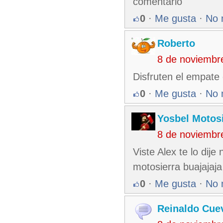
comentario
0
·
Me gusta
·
No 
Roberto
8 de noviembr
Disfruten el empate
0
·
Me gusta
·
No 
Yosbel Motos
8 de noviembr
Viste Alex te lo dij
motosierra buajajaja
0
·
Me gusta
·
No 
Reinaldo Cue