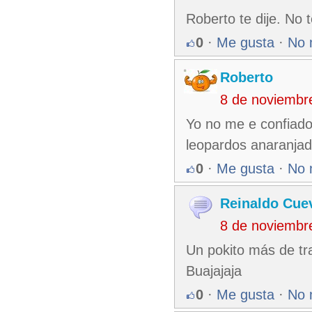
Roberto te dije. No t
0
·
Me gusta
·
No 
Roberto
8 de noviembr
Yo no me e confiado
leopardos anaranja
0
·
Me gusta
·
No 
Reinaldo Cue
8 de noviembr
Un pokito más de tr
Buajajaja
0
·
Me gusta
·
No 