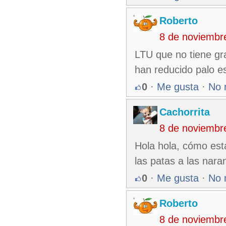
Roberto
8 de noviembr
LTU que no tiene gr
han reducido palo es
0
·
Me gusta
·
No 
Cachorrita
8 de noviembr
Hola hola, cómo está
las patas a las naran
0
·
Me gusta
·
No 
Roberto
8 de noviembr