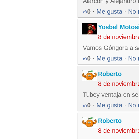
Alarcon y Alejandr
0
·
Me gusta
·
No 
Yosbel Motos
8 de noviembr
Vamos Góngora a sa
0
·
Me gusta
·
No 
Roberto
8 de noviembr
Tubey ventaja en s
0
·
Me gusta
·
No 
Roberto
8 de noviembr