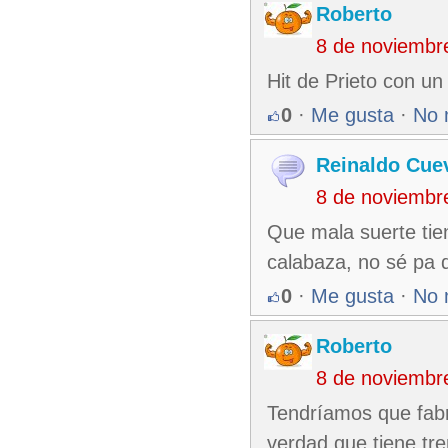
Roberto
8 de noviembr
Hit de Prieto con un
0
·
Me gusta
·
No 
Reinaldo Cue
8 de noviembr
Que mala suerte tie
calabaza, no sé pa 
0
·
Me gusta
·
No 
Roberto
8 de noviembr
Tendríamos que fabr
verdad que tiene tr