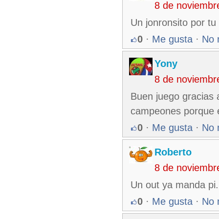
8 de noviembr
Un jonronsito por tu 
0
·
Me gusta
·
No 
Yony
8 de noviembr
Buen juego gracias a
campeones porque es
0
·
Me gusta
·
No 
Roberto
8 de noviembr
Un out ya manda pi.
0
·
Me gusta
·
No 