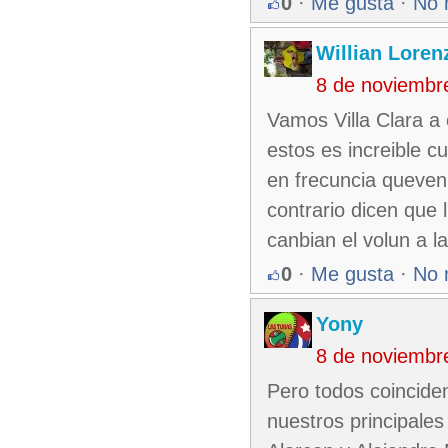
0
·
Me gusta
·
No 
Willian Loren
8 de noviembr
Vamos Villa Clara a 
estos es increible c
en frecuncia queven
contrario dicen que 
canbian el volun a 
0
·
Me gusta
·
No 
Yony
8 de noviembr
Pero todos coincide
nuestros principale