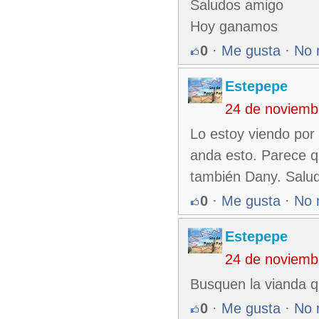
Saludos amigo
Hoy ganamos
0
·
Me gusta
·
No 
Estepepe
24 de noviemb
Lo estoy viendo por
anda esto. Parece q
también Dany. Salu
0
·
Me gusta
·
No 
Estepepe
24 de noviemb
Busquen la vianda qu
0
·
Me gusta
·
No 