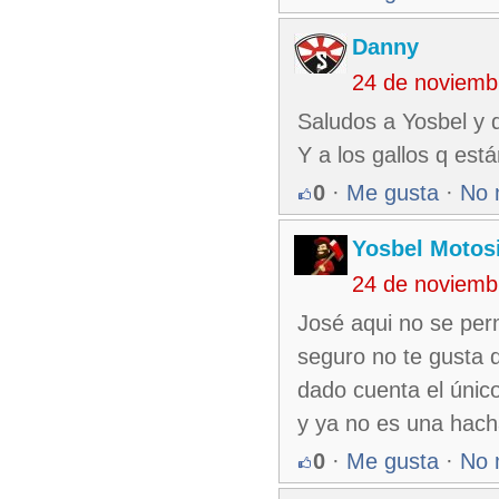
Danny
24 de noviemb
Saludos a Yosbel y 
Y a los gallos q est
0
·
Me gusta
·
No 
Yosbel Motos
24 de noviemb
José aqui no se perm
seguro no te gusta q
dado cuenta el único
y ya no es una hacha
0
·
Me gusta
·
No 