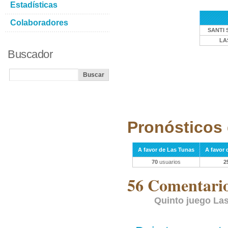
Estadísticas
Colaboradores
SANTI 
LA
Buscador
Pronósticos 
A favor de Las Tunas
A favor 
70
usuarios
2
56 Comentarios
Quinto juego Las