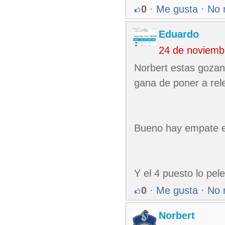
0
·
Me gusta
·
No 
Eduardo
24 de noviemb
Norbert estas gozand
gana de poner a rele
Bueno hay empate en
Y el 4 puesto lo pele
0
·
Me gusta
·
No 
Norbert