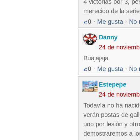
4 victorias por 3, p
merecido de la serie 
0
·
Me gusta
·
No 
Danny
24 de noviemb
Buajajaja
0
·
Me gusta
·
No 
Estepepe
24 de noviemb
Todavía no ha nacido
verán postas de gall
uno por lesión y otr
demostraremos a lo