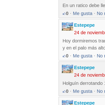
En un ratico debe ll
0
·
Me gusta
·
No 
Estepepe
24 de noviemb
Hoy dormiremos tran
y en el palo más alto
0
·
Me gusta
·
No 
Estepepe
24 de noviemb
Holguín derrotando 
0
·
Me gusta
·
No 
Estepepe