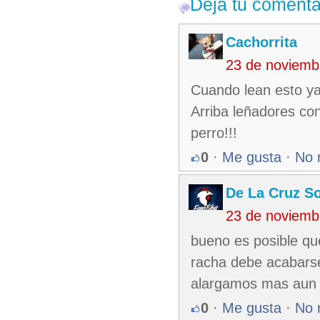
Deja tu comenta
Cachorrita
23 de noviemb
Cuando lean esto ya 
Arriba leñadores con
perro!!!
0
·
Me gusta
·
No 
De La Cruz So
23 de noviemb
bueno es posible qu
racha debe acabars
alargamos mas aun l
0
·
Me gusta
·
No 