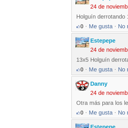
24 de noviemb
Holguín derrotando 
0
·
Me gusta
·
No 
Estepepe
24 de noviemb
13x5 Holguín derrota
0
·
Me gusta
·
No 
Danny
24 de noviemb
Otra más para los l
0
·
Me gusta
·
No 
Estepepe