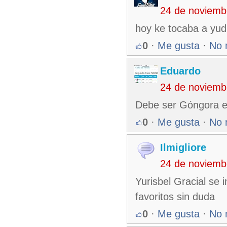
24 de noviemb
hoy ke tocaba a yud
0
·
Me gusta
·
No 
Eduardo
24 de noviemb
Debe ser Góngora es 
0
·
Me gusta
·
No 
Ilmigliore
24 de noviemb
Yurisbel Gracial se 
favoritos sin duda
0
·
Me gusta
·
No 