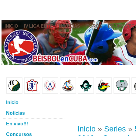
INICIO
IV LIGA ELITE
NOTICIAS
FOROS
PRONÓSTIC
Inicio
Noticias
En vivo!!!
Inicio
»
Series
»
Concursos