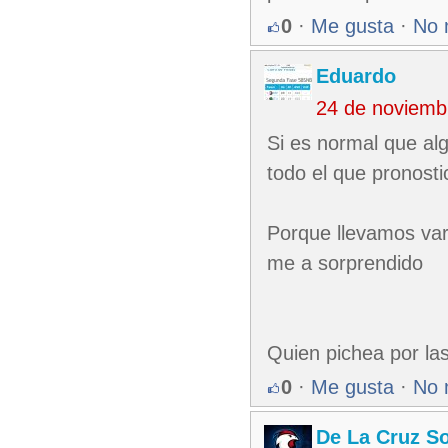
0
·
Me gusta
·
No 
Eduardo
24 de noviemb
Si es normal que al
todo el que pronosti
Porque llevamos vari
me a sorprendido
Quien pichea por la
0
·
Me gusta
·
No 
De La Cruz So