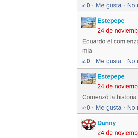
0
·
Me gusta
·
No 
Estepepe
24 de noviemb
Eduardo el comienzpo
mia
0
·
Me gusta
·
No 
Estepepe
24 de noviemb
Comenzó la historia 
0
·
Me gusta
·
No 
Danny
24 de noviemb