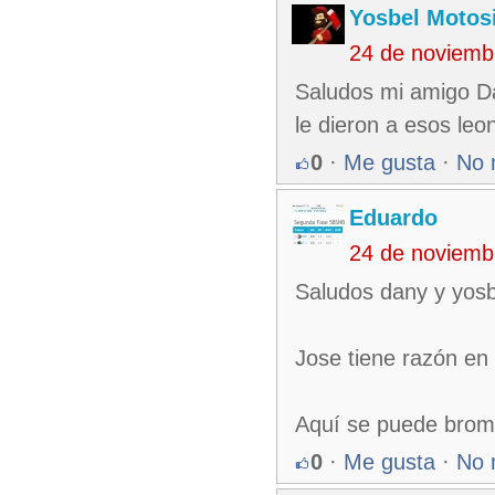
Yosbel Motos
24 de noviemb
Saludos mi amigo Da
le dieron a esos leo
0
·
Me gusta
·
No 
Eduardo
24 de noviemb
Saludos dany y yosb
Jose tiene razón en 
Aquí se puede brome
0
·
Me gusta
·
No 