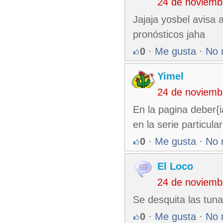
24 de noviemb
Jajaja yosbel avisa 
pronósticos jaha
0
·
Me gusta
·
No 
Yimel
24 de noviemb
En la pagina deber{i
en la serie particular
0
·
Me gusta
·
No 
El Loco
24 de noviemb
Se desquita las tun
0
·
Me gusta
·
No 