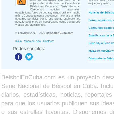
tarea de desarrollar esta web con el
béisbol cubano, estad
objetivo de brindar información sobre el
los juegos y más...
Béisbol en Cuba y su Serie Nacional.
Ofrecemos noticias, reportajes,
estadísticas, foros de debate, juegos online y mucho
Noticias del béisb
más... Constantemente buscamos mejorar y ampliar
nuestros servicios por lo que pronto publicaremos
Foros, opiniones, 
nuevas secciones en nuestra web como concursos
y otros entretenimientos.
Concursos sobre e
© copyright 2009 - 2026
BeisbolEnCuba.com
Estadísticas de la 
Inicio
|
Mapa del sitio
|
Contacto
Serie 50, la Serie d
Redes sociales:
Mapa de nuestra 
Directorio de Béi
BeisbolEnCuba.com es un proyecto desarr
Serie Nacional de Béisbol en Cuba. Inclui
diarios, estadísticas, noticias, report
para que los usuarios publiquen sus ideas
o sus estrellas favoritas. Disponemos d