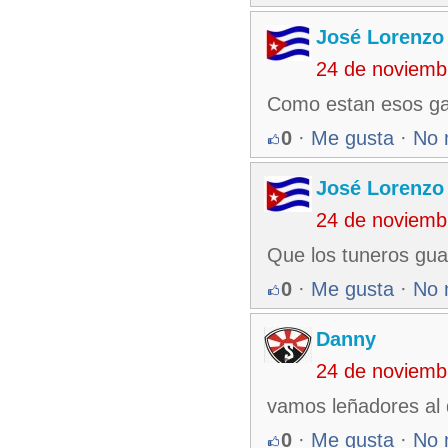
José Lorenzo
24 de noviemb
Como estan esos gal
0
·
Me gusta
·
No 
José Lorenzo
24 de noviemb
Que los tuneros gua
0
·
Me gusta
·
No 
Danny
24 de noviemb
vamos leñadores al 
0
·
Me gusta
·
No 