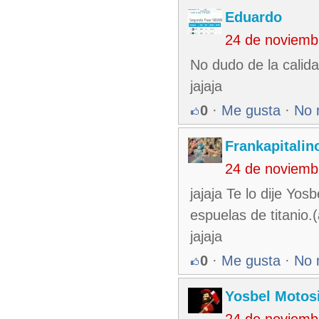
Eduardo
24 de noviemb
No dudo de la calida
jajaja
0
·
Me gusta
·
No 
Frankapitalin
24 de noviemb
jajaja Te lo dije Yo
espuelas de titanio.
jajaja
0
·
Me gusta
·
No 
Yosbel Motos