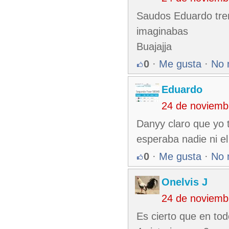
Saudos Eduardo treme
imaginabas
Buajajja
0
·
Me gusta
·
No 
Eduardo
24 de noviemb
Danyy claro que yo 
esperaba nadie ni el
0
·
Me gusta
·
No 
Onelvis J
24 de noviemb
Es cierto que en to