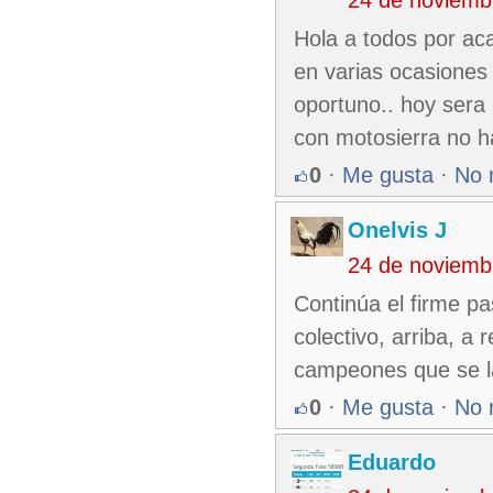
24 de noviemb
Hola a todos por aca
en varias ocasiones
oportuno.. hoy sera 
con motosierra no ha
0
·
Me gusta
·
No 
Onelvis J
24 de noviemb
Continúa el firme pa
colectivo, arriba, a
campeones que se la
0
·
Me gusta
·
No 
Eduardo