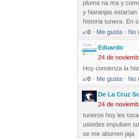
pluma na ma y comoq
y Naranjas estarían
historia tunera. En 
0
·
Me gusta
·
No 
Eduardo
24 de noviemb
Hoy comienza la his
0
·
Me gusta
·
No 
De La Cruz So
24 de noviemb
tuneros hoy les toca
ustedes impulsen su
se me aburren jaja