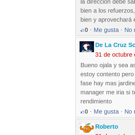
la dirección debe s
bien a los refuerzos
bien y aprovechará 
0
·
Me gusta
·
No 
De La Cruz So
31 de octubre
Bueno ojala y sea as
estoy contento pero 
fase hay mas jardin
manager me iria si 
rendimiento
0
·
Me gusta
·
No 
Roberto