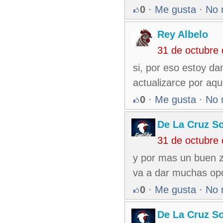
0
·
Me gusta
·
No 
Rey Albelo
31 de octubre
si, por eso estoy da
actualizarce por aqu
0
·
Me gusta
·
No 
De La Cruz So
31 de octubre
y por mas un buen z
va a dar muchas op
0
·
Me gusta
·
No 
De La Cruz So