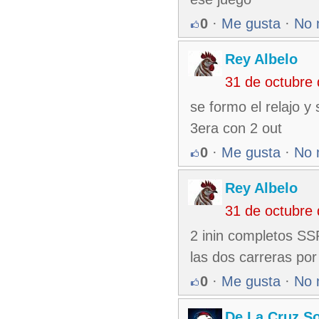
0
·
Me gusta
·
No 
Rey Albelo
31 de octubre
se formo el relajo y
3era con 2 out
0
·
Me gusta
·
No 
Rey Albelo
31 de octubre
2 inin completos SS
las dos carreras por
0
·
Me gusta
·
No 
De La Cruz So