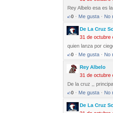
Rey Albelo esa es la
0
·
Me gusta
·
No 
De La Cruz So
31 de octubre
quien lanza por cie
0
·
Me gusta
·
No 
Rey Albelo
31 de octubre
De la cruz ,, princip
0
·
Me gusta
·
No 
De La Cruz So