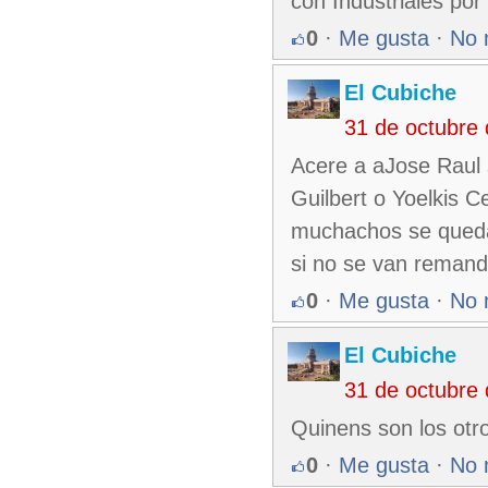
con Industriales por
0
·
Me gusta
·
No 
El Cubiche
31 de octubre
Acere a aJose Raul 
Guilbert o Yoelkis 
muchachos se queda
si no se van remand
0
·
Me gusta
·
No 
El Cubiche
31 de octubre
Quinens son los otro
0
·
Me gusta
·
No 