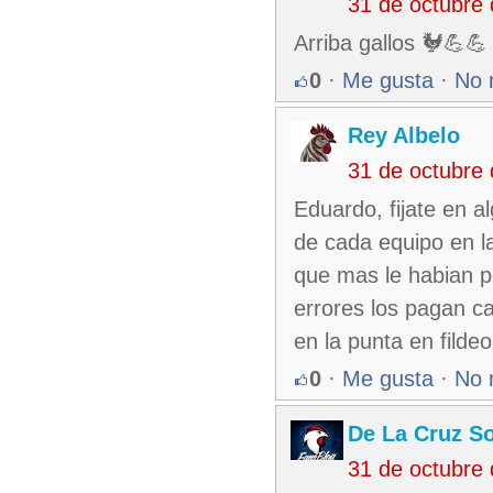
31 de octubre
Arriba gallos 🐓💪💪
0
·
Me gusta
·
No 
Rey Albelo
31 de octubre
Eduardo, fijate en a
de cada equipo en la
que mas le habian p
errores los pagan ca
en la punta en filde
0
·
Me gusta
·
No 
De La Cruz So
31 de octubre