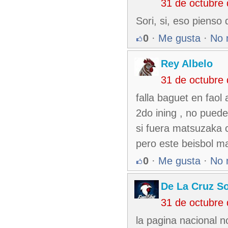
31 de octubre
Sori, si, eso pienso 
0
·
Me gusta
·
No 
Rey Albelo
31 de octubre
falla baguet en faol 
2do ining , no puede 
si fuera matsuzaka c
pero este beisbol ma
0
·
Me gusta
·
No 
De La Cruz So
31 de octubre
la pagina nacional 