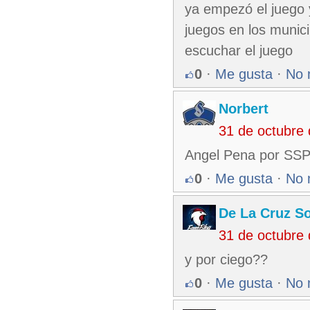
ya empezó el juego 
juegos en los munic
escuchar el juego
0
·
Me gusta
·
No 
Norbert
31 de octubre
Angel Pena por SS
0
·
Me gusta
·
No 
De La Cruz So
31 de octubre
y por ciego??
0
·
Me gusta
·
No 