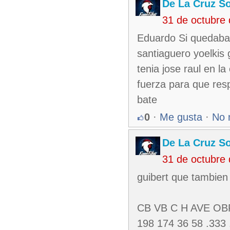
De La Cruz So
31 de octubre
Eduardo Si quedaba
santiaguero yoelkis 
tenia jose raul en 
fuerza para que res
bate
0
·
Me gusta
·
No 
De La Cruz So
31 de octubre
guibert que tambien 
CB VB C H AVE OB
198 174 36 58 .333 