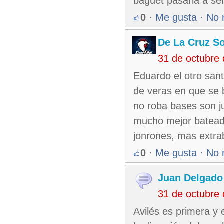
baguet pasaria a se
0
·
Me gusta
·
No 
De La Cruz So
31 de octubre
Eduardo el otro sant
de veras en que se 
no roba bases son j
mucho mejor batead
jonrones, mas extra
0
·
Me gusta
·
No 
Juan Delgado
31 de octubre
Avilés es primera y 