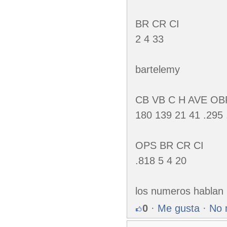
BR CR CI
2 4 33
bartelemy
CB VB C H AVE OB
180 139 21 41 .295 
OPS BR CR CI
.818 5 4 20
los numeros hablan 
0
·
Me gusta
·
No 