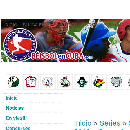
INICIO
IV LIGA ELITE
NOTICIAS
FOROS
PRONÓSTIC
Inicio
Noticias
En vivo!!!
Inicio
»
Series
»
Concursos