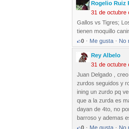
Rogelio Ruiz 
31 de octubre
Gallos vs Tigres; Lo
tienen moquillo cani
0
·
Me gusta
·
No 
Rey Albelo
31 de octubre
Juan Delgado , creo
zurdos seguidos y ro
ining un zurdo pq 
que a la zurda es m
dayan de 4to, no po
barroso y ademas es 
0
·
Me gusta
·
No 