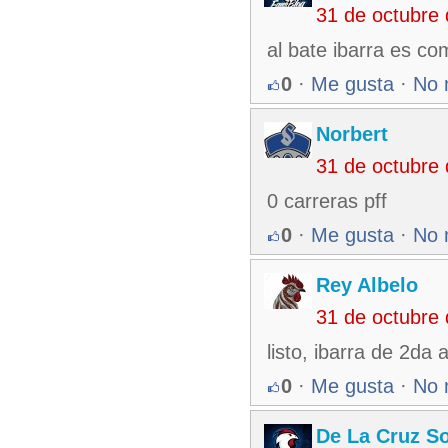
31 de octubre
al bate ibarra es com
0
·
Me gusta
·
No 
Norbert
31 de octubre
0 carreras pff
0
·
Me gusta
·
No 
Rey Albelo
31 de octubre
listo, ibarra de 2da
0
·
Me gusta
·
No 
De La Cruz So