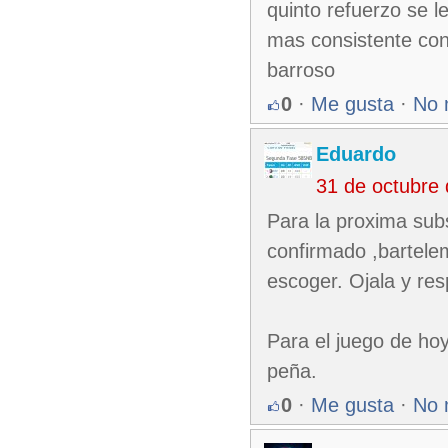
quinto refuerzo se l
mas consistente con
barroso
0
·
Me gusta
·
No 
Eduardo
31 de octubre
Para la proxima subs
confirmado ,bartel
escoger. Ojala y re
Para el juego de hoy
peña.
0
·
Me gusta
·
No 