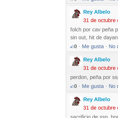
Rey Albelo
31 de octubre
folch por cav peña 
sin out, hit de daya
0
·
Me gusta
·
No 
Rey Albelo
31 de octubre
perdon, peña por ssp
0
·
Me gusta
·
No 
Rey Albelo
31 de octubre
sacrificio de ssp, h