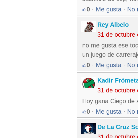
0
·
Me gusta
·
No 
Rey Albelo
31 de octubre
no me gusta ese toq
un juego de carreraj
0
·
Me gusta
·
No 
Kadir Frómet
31 de octubre
Hoy gana Ciego de Á
0
·
Me gusta
·
No 
De La Cruz So
31 de octubre