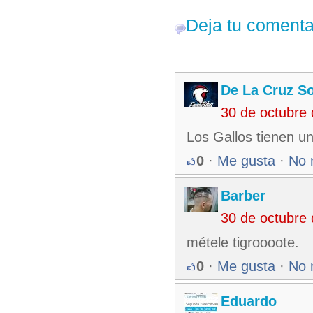
Deja tu comenta
De La Cruz So
30 de octubre
Los Gallos tienen u
0
·
Me gusta
·
No 
Barber
30 de octubre
métele tigroooote.
0
·
Me gusta
·
No 
Eduardo