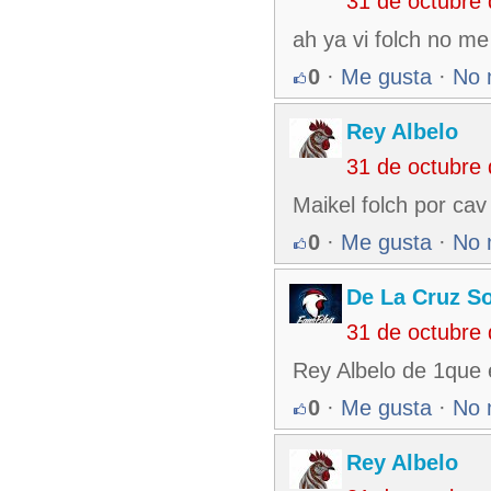
31 de octubre
ah ya vi folch no me
0
·
Me gusta
·
No 
Rey Albelo
31 de octubre
Maikel folch por cav
0
·
Me gusta
·
No 
De La Cruz So
31 de octubre
Rey Albelo de 1que 
0
·
Me gusta
·
No 
Rey Albelo