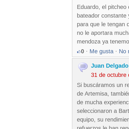
Eduardo, el pitcheo
bateador constante 
para que le tengan 
no le aportara much
mendoza ya tenemos
0
·
Me gusta
·
No 
Juan Delgado
31 de octubre
Si buscáramos un re
de Artemisa, tambi
de mucha experienci
seleccionaron a Bar
equipo, su rendimien
refuerzos le han re