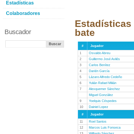
Estadísticas
Colaboradores
Estadísticas
bate
Buscador
#
Jugador
1
Osvaldo Abreu
2
Guillermo José Avilés
3
Carlos Benítez
4
Darién García
5
Lázaro Alfredo Cedeño
6
Yulián Rafael Milián
7
Alexquemer Sánchez
Miguel González
9
Yoelquis Céspedes
10
Dainiel Lopez
#
Jugador
11
Roel Santos
12
Marcos Luis Fonseca
13
Wilfredo Sánchez