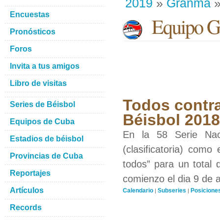
2019
»
Granma
»
Encuestas
Equipo G
Pronósticos
Foros
Invita a tus amigos
Libro de visitas
Todos contra
Series de Béisbol
Béisbol 201
Equipos de Cuba
En la 58 Serie Nac
Estadios de béisbol
(clasificatoria) como
Provincias de Cuba
todos” para un total 
Reportajes
comienzo el dia 9 de 
Artículos
Calendario
Subseries
Posicione
|
|
Records