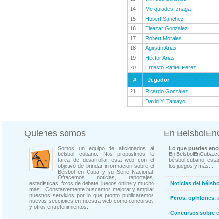
14
Merquiades Iznaga
15
Hubert Sánchez
16
Eleazar González
17
Robert Morales
18
Agustín Arias
19
Héctor Arias
20
Ernesto Rafael Perez
#
Jugador
21
Ricardo González
David Y. Tamayo
Quienes somos
En BeisbolE
Somos un equipo de aficionados al
Lo que puedes enco
béisbol cubano. Nos propusimos la
En BeisbolEnCuba.co
tarea de desarrollar esta web con el
béisbol cubano, estad
objetivo de brindar información sobre el
los juegos y más...
Béisbol en Cuba y su Serie Nacional.
Ofrecemos noticias, reportajes,
estadísticas, foros de debate, juegos online y mucho
Noticias del béisb
más... Constantemente buscamos mejorar y ampliar
nuestros servicios por lo que pronto publicaremos
Foros, opiniones, 
nuevas secciones en nuestra web como concursos
y otros entretenimientos.
Concursos sobre e