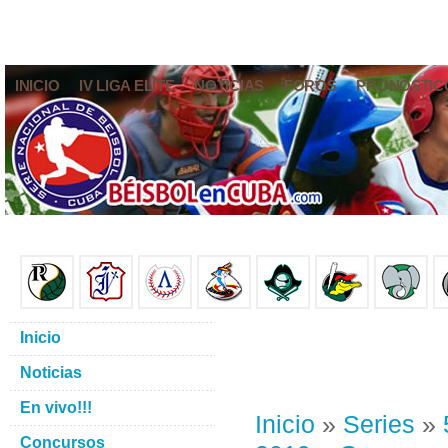
INICIO
IV LIGA ELITE
NOTICIAS
FOROS
PRONÓSTIC
Inicio
Noticias
En vivo!!!
Inicio
»
Series
»
Concursos