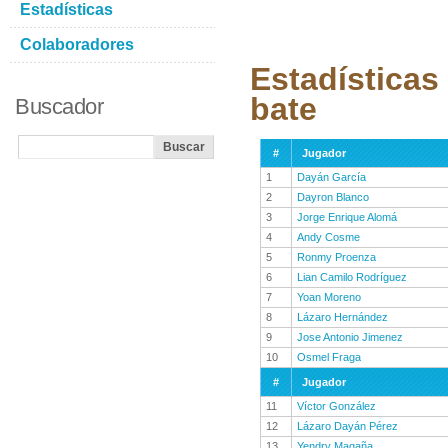
Estadísticas
Colaboradores
Estadísticas
bate
Buscador
#
Jugador
1
Dayán García
2
Dayron Blanco
3
Jorge Enrique Alomá
4
Andy Cosme
5
Ronmy Proenza
6
Lian Camilo Rodríguez
7
Yoan Moreno
8
Lázaro Hernández
9
Jose Antonio Jimenez
10
Osmel Fraga
#
Jugador
11
Víctor González
12
Lázaro Dayán Pérez
13
Yendry Magaña