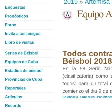
2019
»
Artemisa
Encuestas
Equipo Ar
Pronósticos
Foros
Invita a tus amigos
Libro de visitas
Todos contra
Series de Béisbol
Béisbol 201
Equipos de Cuba
En la 58 Serie Nac
Estadios de béisbol
(clasificatoria) como
Provincias de Cuba
todos” para un total 
Reportajes
comienzo el dia 9 de 
Artículos
Calendario
Subseries
Posicione
|
|
Records