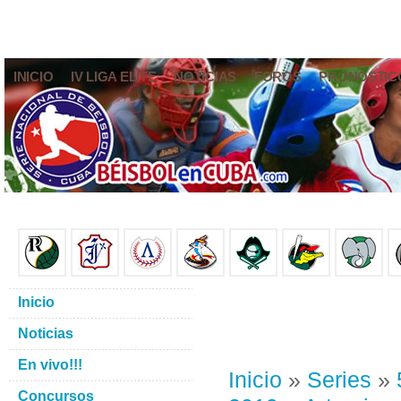
INICIO
IV LIGA ELITE
NOTICIAS
FOROS
PRONÓSTIC
Inicio
Noticias
En vivo!!!
Inicio
»
Series
»
Concursos