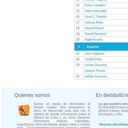
14
Erick Candano
15
Adian Gonzalez
16
José C. Padrón
17
Yansue More
18
Yansel Reyes
19
Osbel Pacheco
20
Najiel Acosta
#
Jugador
21
Jose Palacios
22
Yosbel Paez
23
Leonis Durruthy
Sandro Tornes
25
Adrián Guevara
Quienes somos
En BeisbolE
Somos un equipo de aficionados al
Lo que puedes enco
béisbol cubano. Nos propusimos la
En BeisbolEnCuba.co
tarea de desarrollar esta web con el
béisbol cubano, estad
objetivo de brindar información sobre el
los juegos y más...
Béisbol en Cuba y su Serie Nacional.
Ofrecemos noticias, reportajes,
estadísticas, foros de debate, juegos online y mucho
Noticias del béisb
más... Constantemente buscamos mejorar y ampliar