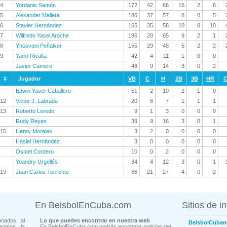
4
Yordanis Samón
172
42
66
16
2
6
5
Alexander Malleta
186
37
57
8
0
5
6
Stayler Hernández
165
35
58
10
0
10
7
Wilfredo Yasel Aroche
195
28
65
9
2
1
8
Yhosvani Peñalver
155
29
48
5
2
2
9
Yamil Rivalta
42
4
11
1
0
0
Javier Camero
48
9
14
3
0
2
#
Jugador
VB
C
H
2B
3B
HR
C
Edwin Yaser Caballero
51
2
10
2
1
0
12
Victor J. Labrada
20
6
7
1
1
1
13
Roberto Loredo
9
1
3
0
0
0
Rudy Reyes
39
9
16
3
0
1
15
Henry Morales
3
2
0
0
0
0
Hasiel Hernández
3
0
0
0
0
0
Osmel Cordero
10
0
2
0
0
0
Yoandry Urgellés
34
4
12
3
0
1
19
Juan Carlos Torriente
66
21
27
4
0
2
En BeisbolEnCuba.com
Sitios de i
onados al
Lo que puedes encontrar en nuestra web
BeisbolCuban
usimos la
En BeisbolEnCuba.com podrás encontrar noticias del