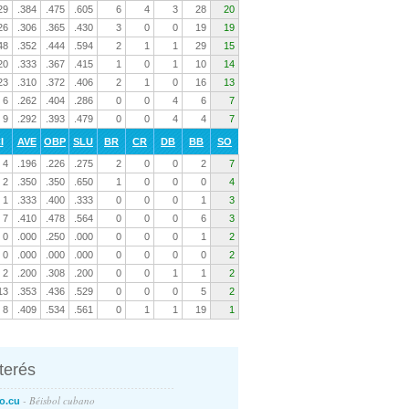
29
.384
.475
.605
6
4
3
28
20
26
.306
.365
.430
3
0
0
19
19
48
.352
.444
.594
2
1
1
29
15
20
.333
.367
.415
1
0
1
10
14
23
.310
.372
.406
2
1
0
16
13
6
.262
.404
.286
0
0
4
6
7
9
.292
.393
.479
0
0
4
4
7
I
AVE
OBP
SLU
BR
CR
DB
BB
SO
4
.196
.226
.275
2
0
0
2
7
2
.350
.350
.650
1
0
0
0
4
1
.333
.400
.333
0
0
0
1
3
7
.410
.478
.564
0
0
0
6
3
0
.000
.250
.000
0
0
0
1
2
0
.000
.000
.000
0
0
0
0
2
2
.200
.308
.200
0
0
1
1
2
13
.353
.436
.529
0
0
0
5
2
8
.409
.534
.561
0
1
1
19
1
nterés
- Béisbol cubano
o.cu