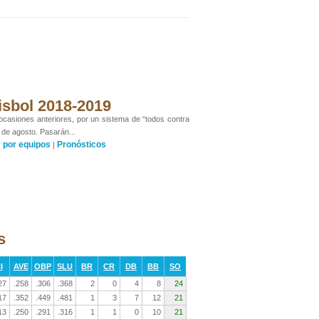
isbol 2018-2019
 ocasiones anteriores, por un sistema de “todos contra
 de agosto. Pasarán...
por equipos
Pronósticos
y
|
s
I
AVE
OBP
SLU
BR
CR
DB
BB
SO
27
.258
.306
.368
2
0
4
8
24
17
.352
.449
.481
1
3
7
12
21
13
.250
.291
.316
1
1
0
10
21