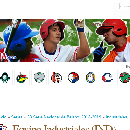
usuario
FOROS
PRONÓSTICOS
EN VIVO
CONTACTO
Ho
icio
»
Series
»
58 Serie Nacional de Béisbol 2018-2019
»
Industriales
»
Equipo Industriales (IND)