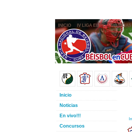
INICIO
IV LIGA ELITE
NOTICIAS
Inicio
Noticias
En vivo!!!
In
Concursos