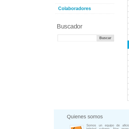
Colaboradores
Buscador
Quienes somos
Somos un equipo de afici
béisbol cubano. Nos prop