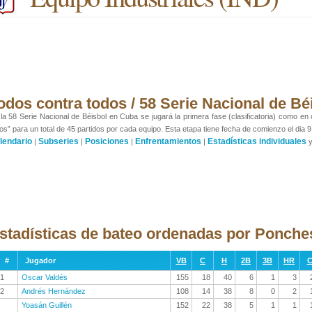
odos contra todos / 58 Serie Nacional de Bé
la 58 Serie Nacional de Béisbol en Cuba se jugará la primera fase (clasificatoria) como en
os” para un total de 45 partidos por cada equipo. Esta etapa tiene fecha de comienzo el dia 9
lendario
Subseries
Posiciones
Enfrentamientos
Estadísticas individuales
|
|
|
|
stadísticas de bateo ordenadas por Ponche
#
Jugador
VB
C
H
2B
3B
HR
C
1
Oscar Valdés
155
18
40
6
1
3
2
Andrés Hernández
108
14
38
8
0
2
Yoasán Guillén
152
22
38
5
1
1