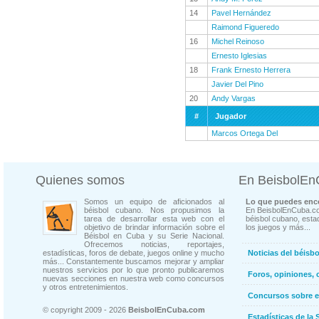
14
Pavel Hernández
Raimond Figueredo
16
Michel Reinoso
Ernesto Iglesias
18
Frank Ernesto Herrera
Javier Del Pino
20
Andy Vargas
#
Jugador
Marcos Ortega Del
Quienes somos
En BeisbolE
Somos un equipo de aficionados al
Lo que puedes enco
béisbol cubano. Nos propusimos la
En BeisbolEnCuba.co
tarea de desarrollar esta web con el
béisbol cubano, estad
objetivo de brindar información sobre el
los juegos y más...
Béisbol en Cuba y su Serie Nacional.
Ofrecemos noticias, reportajes,
estadísticas, foros de debate, juegos online y mucho
Noticias del béisb
más... Constantemente buscamos mejorar y ampliar
nuestros servicios por lo que pronto publicaremos
Foros, opiniones, 
nuevas secciones en nuestra web como concursos
y otros entretenimientos.
Concursos sobre e
© copyright 2009 - 2026
BeisbolEnCuba.com
Estadísticas de la 