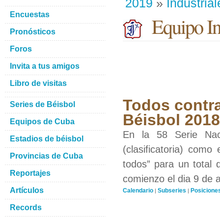
2019
»
Industrial
Encuestas
Equipo Ind
Pronósticos
Foros
Invita a tus amigos
Libro de visitas
Todos contra
Series de Béisbol
Béisbol 201
Equipos de Cuba
En la 58 Serie Nac
Estadios de béisbol
(clasificatoria) como
Provincias de Cuba
todos” para un total 
Reportajes
comienzo el dia 9 de 
Artículos
Calendario
Subseries
Posicione
|
|
Records