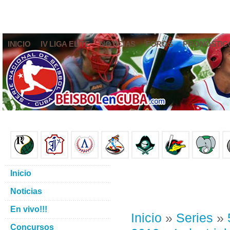
INICIO
IV LIGA ELITE
NOTICIAS
FOROS
PRONÓSTIC
Inicio
Noticias
En vivo!!!
Inicio
»
Series
»
Concursos