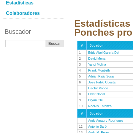
Estadísticas
Colaboradores
Estadísticas
Ponches pro
Buscador
#
Jugador
1
Eddy Abel García Del
2
David Mena
3
Yandi Molina
4
Frank Montieth
5
Adrián Rajiv Sosa
6
José Pablo Cuesta
Héctor Ponce
8
Elder Nodal
9
Bryan Chi
10
Noelvis Entenza
#
Jugador
Andy Amaury Rodríguez
12
Antonio Baró
13
Andy M. Perez