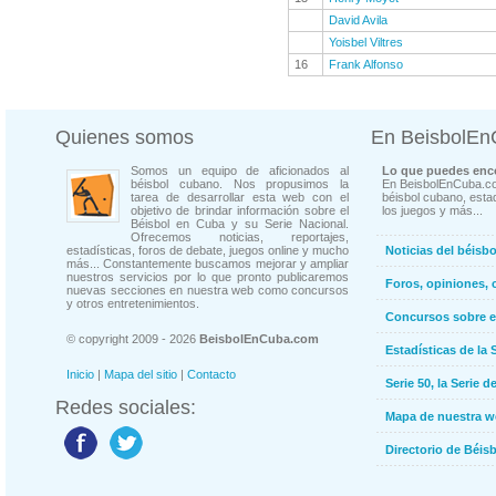
David Avila
Yoisbel Viltres
16
Frank Alfonso
Quienes somos
En BeisbolE
Somos un equipo de aficionados al
Lo que puedes enco
béisbol cubano. Nos propusimos la
En BeisbolEnCuba.co
tarea de desarrollar esta web con el
béisbol cubano, estad
objetivo de brindar información sobre el
los juegos y más...
Béisbol en Cuba y su Serie Nacional.
Ofrecemos noticias, reportajes,
estadísticas, foros de debate, juegos online y mucho
Noticias del béisb
más... Constantemente buscamos mejorar y ampliar
nuestros servicios por lo que pronto publicaremos
Foros, opiniones, 
nuevas secciones en nuestra web como concursos
y otros entretenimientos.
Concursos sobre e
© copyright 2009 - 2026
BeisbolEnCuba.com
Estadísticas de la 
Inicio
|
Mapa del sitio
|
Contacto
Serie 50, la Serie d
Redes sociales:
Mapa de nuestra 
Directorio de Béi