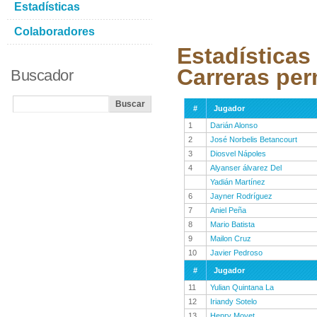
Estadísticas
Colaboradores
Estadísticas
Carreras per
Buscador
#
Jugador
1
Darián Alonso
2
José Norbelis Betancourt
3
Diosvel Nápoles
4
Alyanser álvarez Del
Yadián Martínez
6
Jayner Rodríguez
7
Aniel Peña
8
Mario Batista
9
Mailon Cruz
10
Javier Pedroso
#
Jugador
11
Yulian Quintana La
12
Iriandy Sotelo
13
Henry Moyet