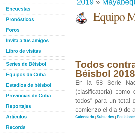
2019
»
Mayabeq
Encuestas
Equipo M
Pronósticos
Foros
Invita a tus amigos
Libro de visitas
Todos contra
Series de Béisbol
Béisbol 201
Equipos de Cuba
En la 58 Serie Nac
Estadios de béisbol
(clasificatoria) como
Provincias de Cuba
todos” para un total 
Reportajes
comienzo el dia 9 de 
Artículos
Calendario
Subseries
Posicione
|
|
Records