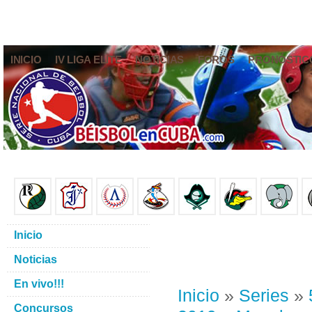
INICIO
IV LIGA ELITE
NOTICIAS
FOROS
PRONÓSTIC
Inicio
Noticias
En vivo!!!
Inicio
»
Series
»
Concursos