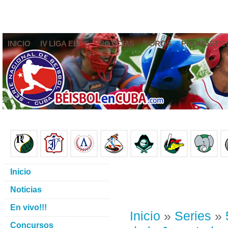
INICIO
IV LIGA ELITE
NOTICIAS
FOROS
PRONÓSTIC
Inicio
Noticias
En vivo!!!
Inicio
»
Series
»
Concursos