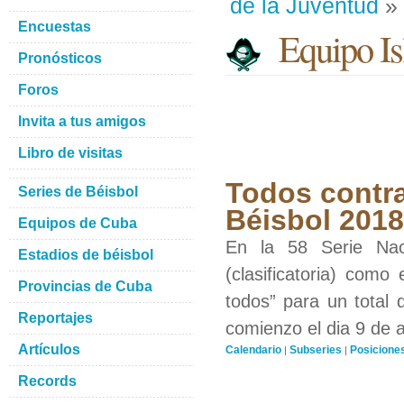
de la Juventud
» 
Encuestas
Equipo Isl
Pronósticos
Foros
Invita a tus amigos
Libro de visitas
Todos contra
Series de Béisbol
Béisbol 201
Equipos de Cuba
En la 58 Serie Nac
Estadios de béisbol
(clasificatoria) como
Provincias de Cuba
todos” para un total 
Reportajes
comienzo el dia 9 de 
Artículos
Calendario
Subseries
Posicione
|
|
Records