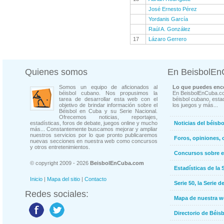
José Ernesto Pérez
Yordanis García
Raúl A. González
17
Lázaro Gerrero
Quienes somos
En BeisbolE
Somos un equipo de aficionados al
Lo que puedes enco
béisbol cubano. Nos propusimos la
En BeisbolEnCuba.co
tarea de desarrollar esta web con el
béisbol cubano, estad
objetivo de brindar información sobre el
los juegos y más...
Béisbol en Cuba y su Serie Nacional.
Ofrecemos noticias, reportajes,
estadísticas, foros de debate, juegos online y mucho
Noticias del béisb
más... Constantemente buscamos mejorar y ampliar
nuestros servicios por lo que pronto publicaremos
Foros, opiniones, 
nuevas secciones en nuestra web como concursos
y otros entretenimientos.
Concursos sobre e
© copyright 2009 - 2026
BeisbolEnCuba.com
Estadísticas de la 
Inicio
|
Mapa del sitio
|
Contacto
Serie 50, la Serie d
Redes sociales:
Mapa de nuestra 
Directorio de Béi