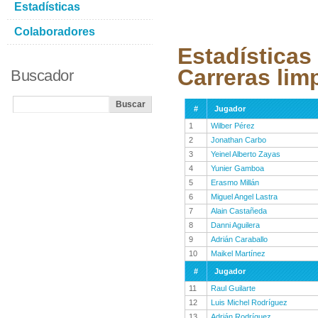
Estadísticas
Colaboradores
Estadísticas
Carreras lim
Buscador
#
Jugador
1
Wilber Pérez
2
Jonathan Carbo
3
Yeinel Alberto Zayas
4
Yunier Gamboa
5
Erasmo Millán
6
Miguel Angel Lastra
7
Alain Castañeda
8
Danni Aguilera
9
Adrián Caraballo
10
Maikel Martínez
#
Jugador
11
Raul Guilarte
12
Luis Michel Rodríguez
13
Adrián Rodríguez