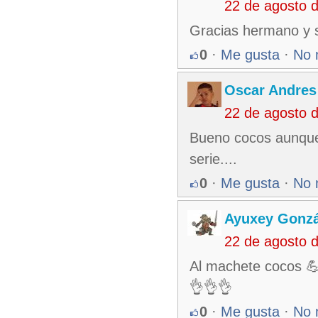
22 de agosto 
Gracias hermano y s
0
·
Me gusta
·
No 
Oscar Andres
22 de agosto 
Bueno cocos aunque 
serie....
0
·
Me gusta
·
No 
Ayuxey Gonzá
22 de agosto 
Al machete cocos 💪
👌👌👌
0
·
Me gusta
·
No 