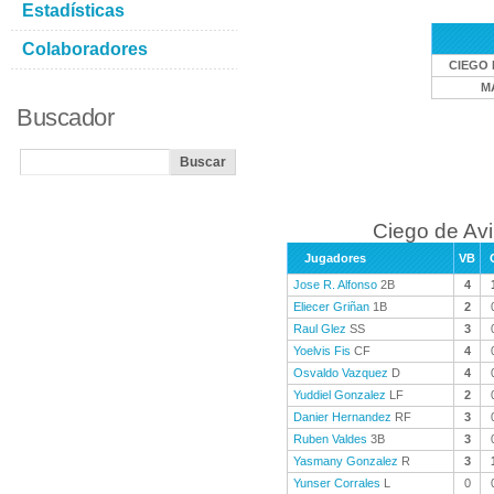
Estadísticas
Colaboradores
CIEGO 
M
Buscador
Ciego de Avi
Jugadores
VB
Jose R. Alfonso
2B
4
Eliecer Griñan
1B
2
Raul Glez
SS
3
Yoelvis Fis
CF
4
Osvaldo Vazquez
D
4
Yuddiel Gonzalez
LF
2
Danier Hernandez
RF
3
Ruben Valdes
3B
3
Yasmany Gonzalez
R
3
Yunser Corrales
L
0