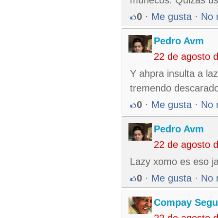
0
·
Me gusta
·
No 
Pedro Avm
22 de agosto 
Y ahpra insulta a la
tremendo descarad
0
·
Me gusta
·
No 
Pedro Avm
22 de agosto 
Lazy xomo es eso ja
0
·
Me gusta
·
No 
Compay Segu
22 de agosto 