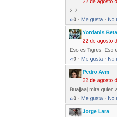
22 de agosto 
2-2
0
·
Me gusta
·
No 
Yordanis Bet
22 de agosto 
Eso es Tigres. Eso 
0
·
Me gusta
·
No 
Pedro Avm
22 de agosto 
Buajjaaj mira quien
0
·
Me gusta
·
No 
Jorge Lara