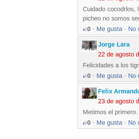
Cuidado cocodrlos, 
picheo no somos seg
0
·
Me gusta
·
No 
Jorge Lara
22 de agosto 
Felicidades a los tig
0
·
Me gusta
·
No 
Felix Armando
23 de agosto 
Metimos el primero.
0
·
Me gusta
·
No 