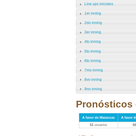
Line ups iniciales
1er inning
2do inning
3er inning
4to inning
5to inning
6to inning
7mo inning
8vo inning
9no inning
Pronósticos 
A favor de Matanzas
A favor d
51
usuarios
5