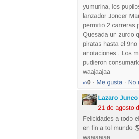
yumurina, los pupilo
lanzador Jonder Mar
permitió 2 carreras
Quesada un zurdo qu
piratas hasta el 9no
anotaciones . Los ma
pudieron consumarlo.
waajaajaa
0
·
Me gusta
·
No 
Lazaro Junco
21 de agosto 
Felicidades a todo e
en fin a tol mundo 
waajaajaa