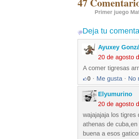
47 Comentarios
Primer juego Mat
Deja tu comenta
Ayuxey Gonzá
20 de agosto 
A comer tigresas ar
0
·
Me gusta
·
No 
Elyumurino
20 de agosto 
wajajajaja los tigre
athenas de cuba,en
buena a esos gatico