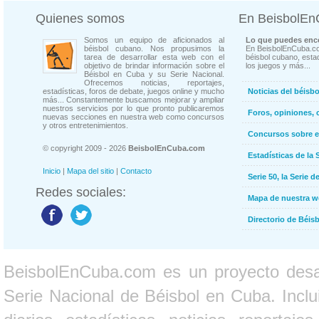
Quienes somos
En BeisbolE
Somos un equipo de aficionados al
Lo que puedes enco
béisbol cubano. Nos propusimos la
En BeisbolEnCuba.co
tarea de desarrollar esta web con el
béisbol cubano, estad
objetivo de brindar información sobre el
los juegos y más...
Béisbol en Cuba y su Serie Nacional.
Ofrecemos noticias, reportajes,
estadísticas, foros de debate, juegos online y mucho
Noticias del béisb
más... Constantemente buscamos mejorar y ampliar
nuestros servicios por lo que pronto publicaremos
Foros, opiniones, 
nuevas secciones en nuestra web como concursos
y otros entretenimientos.
Concursos sobre e
© copyright 2009 - 2026
BeisbolEnCuba.com
Estadísticas de la 
Inicio
|
Mapa del sitio
|
Contacto
Serie 50, la Serie d
Redes sociales:
Mapa de nuestra 
Directorio de Béi
BeisbolEnCuba.com es un proyecto desarr
Serie Nacional de Béisbol en Cuba. Inclui