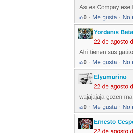
Asi es Compay ese l
0
·
Me gusta
·
No 
Yordanis Bet
22 de agosto 
Ahí tienen sus gatitos
0
·
Me gusta
·
No 
Elyumurino
22 de agosto 
wajajajaja gozen m
0
·
Me gusta
·
No 
Ernesto Cesp
22 de agosto 