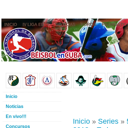
INICIO
IV LIGA ELITE
NOTICIAS
FOROS
PRONÓSTIC
Inicio
Noticias
En vivo!!!
Inicio
»
Series
»
Concursos