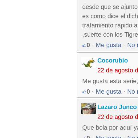
desde que se ajunto
es como dice el dich
tratamiento rapido a
,suerte con los Tigre
0
·
Me gusta
·
No 
Cocorubio
22 de agosto 
Me gusta esta serie,
0
·
Me gusta
·
No 
Lazaro Junco
22 de agosto 
Que bola por aquí y
0
·
Me gusta
·
No 