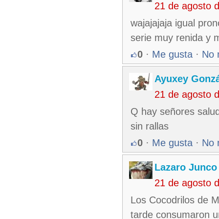
21 de agosto 
wajajajaja igual pro
serie muy renida y 
0
·
Me gusta
·
No 
Ayuxey Gonzá
21 de agosto 
Q hay señores salud
sin rallas
0
·
Me gusta
·
No 
Lazaro Junco
21 de agosto 
Los Cocodrilos de M
tarde consumaron un