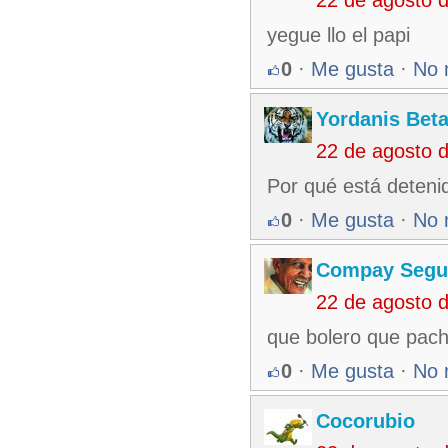
yegue llo el papi
0
·
Me gusta
·
No 
Yordanis Bet
22 de agosto 
Por qué está deteni
0
·
Me gusta
·
No 
Compay Segu
22 de agosto 
que bolero que pach
0
·
Me gusta
·
No 
Cocorubio