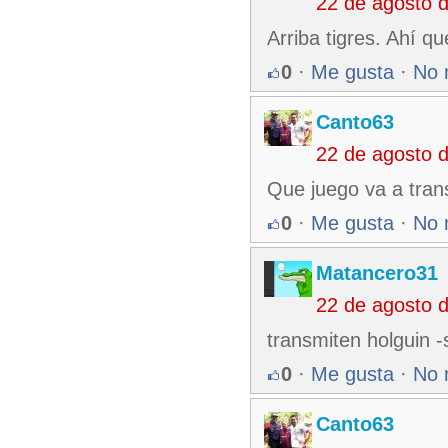
22 de agosto 
Arriba tigres. Ahí q
0
·
Me gusta
·
No 
Canto63
22 de agosto 
Que juego va a tra
0
·
Me gusta
·
No 
Matancero31
22 de agosto 
transmiten holguin 
0
·
Me gusta
·
No 
Canto63