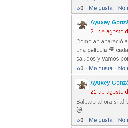
0
·
Me gusta
·
No 
Ayuxey Gonzá
21 de agosto 
Como an apareció aq
una película 🎥 cad
saludos y vamos por
0
·
Me gusta
·
No 
Ayuxey Gonzá
21 de agosto 
Balbaro ahora si afi
😿
0
·
Me gusta
·
No 