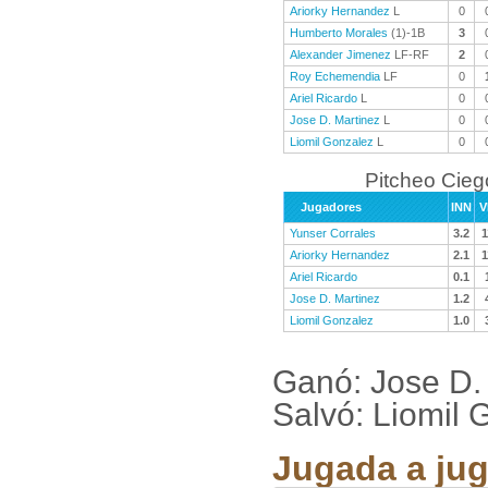
Ariorky Hernandez
L
0
Humberto Morales
(1)-1B
3
Alexander Jimenez
LF-RF
2
Roy Echemendia
LF
0
Ariel Ricardo
L
0
Jose D. Martinez
L
0
Liomil Gonzalez
L
0
Pitcheo Cieg
Jugadores
INN
V
Yunser Corrales
3.2
1
Ariorky Hernandez
2.1
1
Ariel Ricardo
0.1
Jose D. Martinez
1.2
Liomil Gonzalez
1.0
Ganó: Jose D. 
Salvó: Liomil G
Jugada a jug