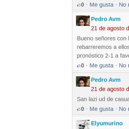
0
·
Me gusta
·
No 
Pedro Avm
21 de agosto 
Bueno señores con la
rebarreremos a ellos
pronóstico 2-1 a fa
0
·
Me gusta
·
No 
Pedro Avm
21 de agosto 
San lazi ud de casu
0
·
Me gusta
·
No 
Elyumurino