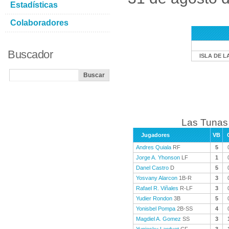
Estadísticas
Colaboradores
Buscador
ISLA DE L
Las Tunas 
Jugadores
VB
Andres Quiala
RF
5
Jorge A. Yhonson
LF
1
Danel Castro
D
5
Yosvany Alarcon
1B-R
3
Rafael R. Viñales
R-LF
3
Yudier Rondon
3B
5
Yonisbel Pompa
2B-SS
4
Magdiel A. Gomez
SS
3