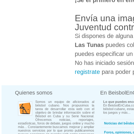
Envía una ima
Juventud cont
Si dispones de algun
Las Tunas
puedes col
puedes especificar un 
No has iniciado sesió
registrate
para poder 
Quienes somos
En BeisbolE
Somos un equipo de aficionados al
Lo que puedes enco
béisbol cubano. Nos propusimos la
En BeisbolEnCuba.co
tarea de desarrollar esta web con el
béisbol cubano, estad
objetivo de brindar información sobre el
los juegos y más...
Béisbol en Cuba y su Serie Nacional.
Ofrecemos noticias, reportajes,
estadísticas, foros de debate, juegos online y mucho
Noticias del béisb
más... Constantemente buscamos mejorar y ampliar
nuestros servicios por lo que pronto publicaremos
Foros, opiniones, 
nuevas secciones en nuestra web como concursos