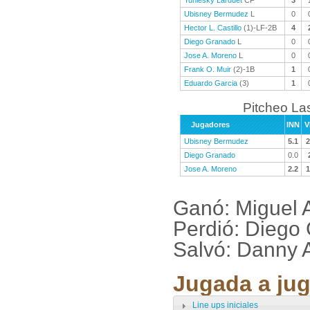
Yuniesky Larduet
CF
3
Ubisney Bermudez
L
0
Hector L. Castillo
(1)-LF-2B
4
Diego Granado
L
0
Jose A. Moreno
L
0
Frank O. Muir
(2)-1B
1
Eduardo Garcia
(3)
1
Pitcheo La
Jugadores
INN
V
Ubisney Bermudez
5.1
2
Diego Granado
0.0
Jose A. Moreno
2.2
1
Ganó: Miguel 
Perdió: Diego
Salvó: Danny 
Jugada a jug
Line ups iniciales