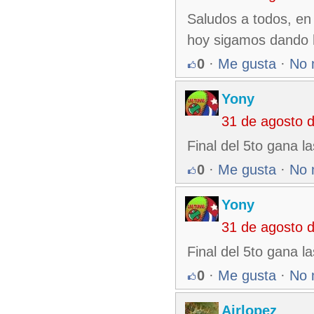
Saludos a todos, en
hoy sigamos dando ha
0
·
Me gusta
·
No 
Yony
31 de agosto 
Final del 5to gana l
0
·
Me gusta
·
No 
Yony
31 de agosto 
Final del 5to gana l
0
·
Me gusta
·
No 
Ajrlopez