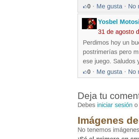
0
·
Me gusta
·
No 
Yosbel Motos
31 de agosto 
Perdimos hoy un bue
postrimerías pero m
ese juego. Saludos
0
·
Me gusta
·
No 
Deja tu coment
Debes
iniciar sesión
Imágenes de 
No tenemos imágenes 
¡Sé el primero en en