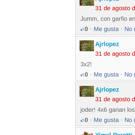
31 de agosto 
Jumm, con garfio en
0
·
Me gusta
·
No 
Ajrlopez
31 de agosto 
3x2!
0
·
Me gusta
·
No 
Ajrlopez
31 de agosto 
joder! 4x6 ganan los
0
·
Me gusta
·
No 
Yimel Perotti