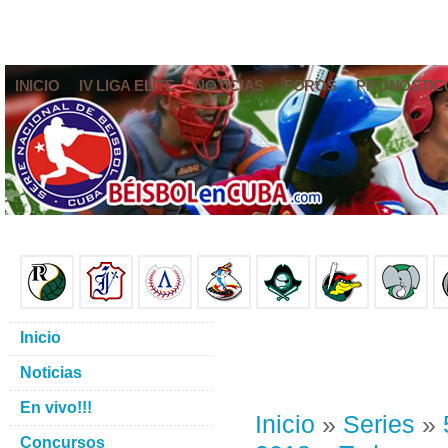
INICIO
IV LIGA ELITE
NOTICIAS
FOROS
PRONÓSTIC
Inicio
Noticias
En vivo!!!
Inicio
»
Series
»
Concursos