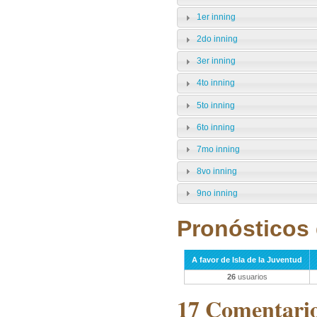
1er inning
2do inning
3er inning
4to inning
5to inning
6to inning
7mo inning
8vo inning
9no inning
Pronósticos 
A favor de Isla de la Juventud
26
usuarios
17 Comentarios