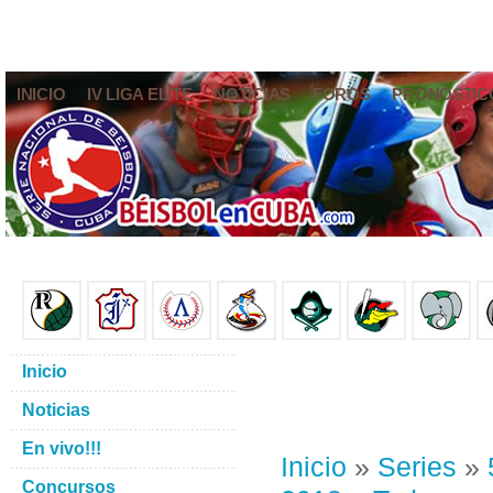
INICIO
IV LIGA ELITE
NOTICIAS
FOROS
PRONÓSTIC
Inicio
Noticias
En vivo!!!
Inicio
»
Series
»
Concursos