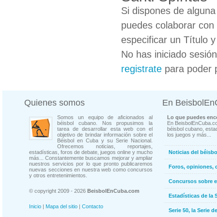
Si dispones de algun
puedes colaborar con 
especificar un Título 
No has iniciado sesió
registrate
para poder 
Quienes somos
En BeisbolE
Somos un equipo de aficionados al
Lo que puedes enco
béisbol cubano. Nos propusimos la
En BeisbolEnCuba.co
tarea de desarrollar esta web con el
béisbol cubano, estad
objetivo de brindar información sobre el
los juegos y más...
Béisbol en Cuba y su Serie Nacional.
Ofrecemos noticias, reportajes,
estadísticas, foros de debate, juegos online y mucho
Noticias del béisb
más... Constantemente buscamos mejorar y ampliar
nuestros servicios por lo que pronto publicaremos
Foros, opiniones, 
nuevas secciones en nuestra web como concursos
y otros entretenimientos.
Concursos sobre e
© copyright 2009 - 2026
BeisbolEnCuba.com
Estadísticas de la 
Inicio
|
Mapa del sitio
|
Contacto
Serie 50, la Serie d