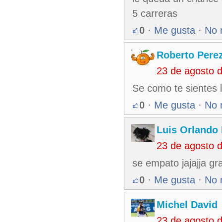
5 carreras
0
·
Me gusta
·
No 
Roberto Pere
23 de agosto 
Se como te sientes l
0
·
Me gusta
·
No 
Luis Orlando 
23 de agosto 
se empato jajajja gr
0
·
Me gusta
·
No 
Michel David
23 de agosto 