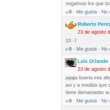
negativas los que ti
0
·
Me gusta
·
No 
Roberto Pere
23 de agosto 
10 -7
0
·
Me gusta
·
No 
Luis Orlando 
23 de agosto 
jajajja buena esa a
asi y a medida que 
tiene demasiadas a
0
·
Me gusta
·
No 