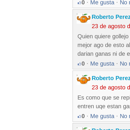
0
·
Me gusta
·
No 
Roberto Pere
23 de agosto 
Quien quiere gollej
mejor ago de esto a
darian ganas ni de en
0
·
Me gusta
·
No 
Roberto Pere
23 de agosto 
Es como que se repi
entren uqe estan ga
0
·
Me gusta
·
No 