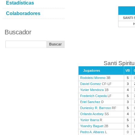
Estadísticas
Colaboradores
SANTI 
Buscador
Santi Spiritu
Jugadores
VB
Rodoleisi Moreno
3B
5
Daviel Gomez
CF-LF
3
Yunier Mendoza
1B
4
Frederich Cepeda
LF
5
Eriel Sanchez
D
3
Duniesky R. Barroso
RF
5
Orlando Acebey
SS
4
Yunior Ibarra
R
5
Yoandry Baguet
2B
5
Pedro A. Albares
L
0