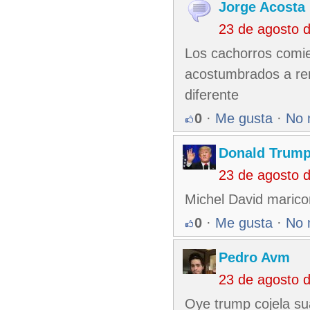
Jorge Acosta
23 de agosto 
Los cachorros comie
acostumbrados a rem
diferente
0
·
Me gusta
·
No 
Donald Trum
23 de agosto 
Michel David marico
0
·
Me gusta
·
No 
Pedro Avm
23 de agosto 
Oye trump cojela su