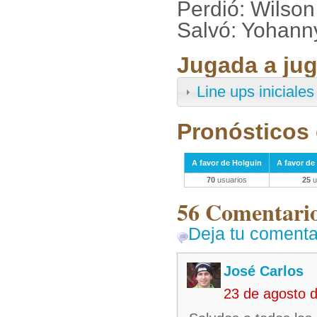
Perdió: Wilso
Salvó: Yohann
Jugada a jug
Line ups iniciales
Pronósticos 
A favor de Holguin
A favor de 
70
usuarios
25
u
56 Comentarios
Deja tu comenta
José Carlos
23 de agosto 