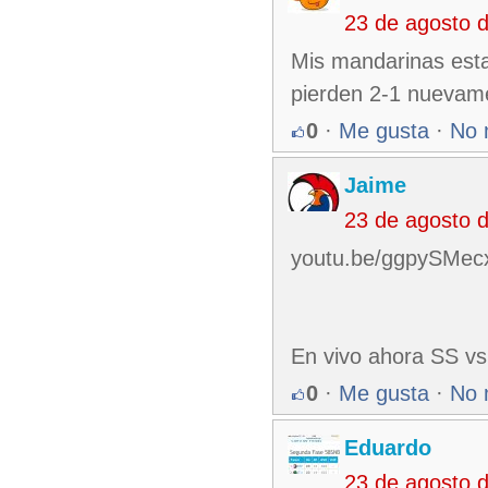
23 de agosto 
Mis mandarinas esta
pierden 2-1 nuevame
0
·
Me gusta
·
No 
Jaime
23 de agosto 
youtu.be/ggpySMe
En vivo ahora SS vs
0
·
Me gusta
·
No 
Eduardo
23 de agosto 