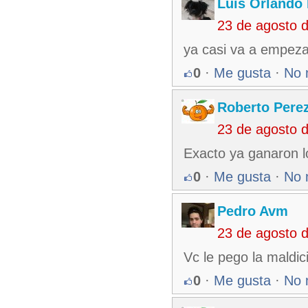
Luis Orlando 
23 de agosto 
ya casi va a empeza
0
·
Me gusta
·
No 
Roberto Pere
23 de agosto 
Exacto ya ganaron l
0
·
Me gusta
·
No 
Pedro Avm
23 de agosto 
Vc le pego la maldic
0
·
Me gusta
·
No 