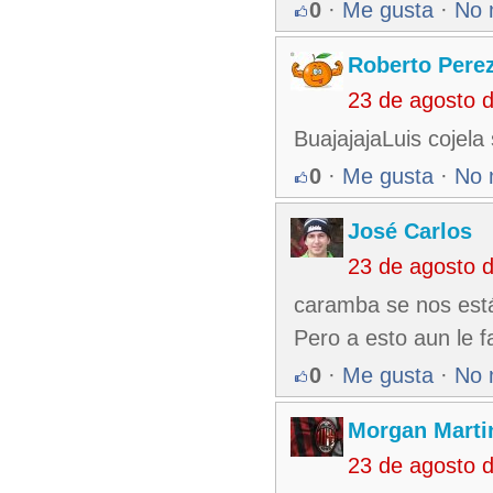
0
·
Me gusta
·
No 
Roberto Pere
23 de agosto 
BuajajajaLuis cojela
0
·
Me gusta
·
No 
José Carlos
23 de agosto 
caramba se nos está
Pero a esto aun le f
0
·
Me gusta
·
No 
Morgan Marti
23 de agosto 