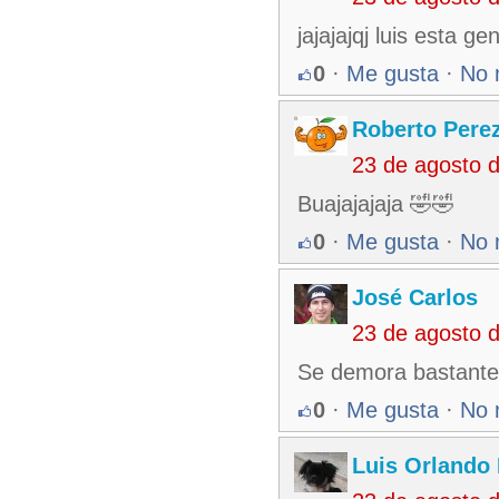
jajajajqj luis esta 
0
·
Me gusta
·
No 
Roberto Pere
23 de agosto 
Buajajajaja 🤣🤣
0
·
Me gusta
·
No 
José Carlos
23 de agosto 
Se demora bastante 
0
·
Me gusta
·
No 
Luis Orlando 