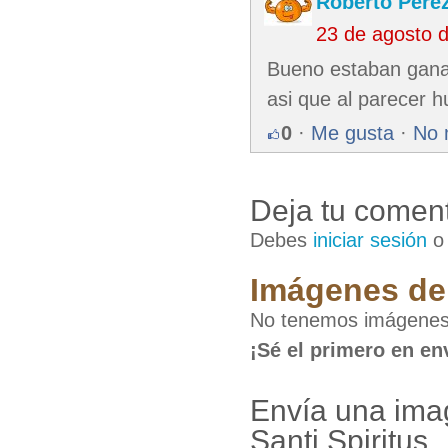
Roberto Pere
23 de agosto 
Bueno estaban ganan
asi que al parecer h
0
·
Me gusta
·
No 
Deja tu coment
Debes
iniciar sesión
Imágenes de 
No tenemos imágenes 
¡Sé el primero en en
Envía una ima
Santi Spiritus