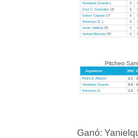
Yanielquis Duardo
L
0
Jose C. Gonzalez
1B
1
Geiser Cepeda
CF
0
Yohannys D.
L
0
Javier Valdivia
2B
0
Yankiel Mencias
RF
0
Pitcheo Sant
Jugadores
INN
V
Pedro A. Albares
2.1
1
Yanielquis Duardo
5.0
2
Yohannys D.
1.2
Ganó: Yanielq