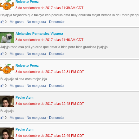
Roberto Perez
3 de septiembre de 2017 a las 11:39 AM CDT
Hajajaja Alejandro que tal oye esa pelicula esta muy aburrida mejor vemos la de Pedro picapi
0
·
Me gusta
·
No me gusta
·
Denunciar
Alejandro Fernandez Viguera
3 de septiembre de 2017 a las 11:46 AM CDT
Jajajja robe esa peli yo creo que estaría bien pero bien graciosa jajajajja
0
·
Me gusta
·
No me gusta
·
Denunciar
Roberto Perez
3 de septiembre de 2017 a las 12:31 PM CDT
Buajajajja si esa esta mejor jaja
0
·
Me gusta
·
No me gusta
·
Denunciar
Pedro Avm
3 de septiembre de 2017 a las 12:48 PM CDT
Buajajaja
0
·
Me gusta
·
No me gusta
·
Denunciar
Pedro Avm
3 de septiembre de 2017 a las 12:49 PM CDT