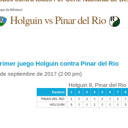
ego de Béisbol
:
Holguin vs Pinar del Rio
rimer juego Holguin contra Pinar del Rio
 de septiembre de 2017
(2:00 pm)
Holguin 9, Pinar del Rio
Equipos
1
2
3
4
5
6
7
8
PINAR DEL RIO
1
0
2
0
2
0
2
0
HOLGUIN
5
0
0
1
0
0
0
3