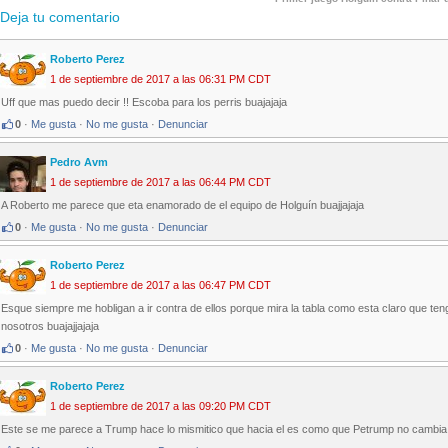
Deja tu comentario
Roberto Perez
1 de septiembre de 2017 a las 06:31 PM CDT
Uff que mas puedo decir !! Escoba para los perris buajajaja
0
·
Me gusta
·
No me gusta
·
Denunciar
Pedro Avm
1 de septiembre de 2017 a las 06:44 PM CDT
A Roberto me parece que eta enamorado de el equipo de Holguín buajjajaja
0
·
Me gusta
·
No me gusta
·
Denunciar
Roberto Perez
1 de septiembre de 2017 a las 06:47 PM CDT
Esque siempre me hobligan a ir contra de ellos porque mira la tabla como esta claro que te
nosotros buajajjajaja
0
·
Me gusta
·
No me gusta
·
Denunciar
Roberto Perez
1 de septiembre de 2017 a las 09:20 PM CDT
Este se me parece a Trump hace lo mismitico que hacia el es como que Petrump no cambia 