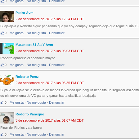
0
·
Me gusta
·
No me gusta
·
Denunciar
Pedro Avm
2 de septiembre de 2017 a las 12:24 PM CDT
Buajajajaja y Roberto sigue pensando que yo soy compay segundo deja que llegue el día 15 
0
·
Me gusta
·
No me gusta
·
Denunciar
Matancero31 Aa Y Avm
2 de septiembre de 2017 a las 06:03 PM CDT
Roberto aparecio el cachorro mayor
0
·
Me gusta
·
No me gusta
·
Denunciar
Roberto Perez
2 de septiembre de 2017 a las 06:35 PM CDT
Si ya lo vi Jajaja se le echava de menos la verdad que holguin necesita un seguidor asi como
es el nuevo lema de VC ganar y ganar hasta clasificar buajajaja
0
·
Me gusta
·
No me gusta
·
Denunciar
Rodolfo Paneque
3 de septiembre de 2017 a las 01:07 AM CDT
Pinar del Río los va a barrer
0
·
Me gusta
·
No me gusta
·
Denunciar