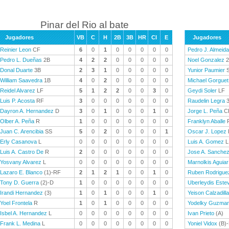
Pinar del Rio al bate
Jugadores
VB
C
H
2B
3B
HR
CI
E
Jugadores
Reinier Leon
CF
6
0
1
0
0
0
0
0
Pedro J. Almeida
Pedro L. Dueñas
2B
4
2
2
0
0
0
0
0
Noel Gonzalez
2
Donal Duarte
3B
2
3
1
0
0
0
0
0
Yunior Paumier
William Saavedra
1B
4
0
2
0
0
0
0
0
Michael Gorguet
Reidel Alvarez
LF
5
1
2
2
0
0
3
0
Geydi Soler
LF
Luis P. Acosta
RF
3
0
0
0
0
0
0
0
Raudelin Legra
3
Dayron A. Hernandez
D
3
0
1
0
0
0
1
0
Jorge L. Peña
C
Olber A. Peña
R
1
0
0
0
0
0
0
0
Franklyn Aballe
Juan C. Arencibia
SS
5
0
2
0
0
0
0
1
Oscar J. Lopez
Erly Casanova
L
0
0
0
0
0
0
0
0
Luis A. Gomez
L
Luis A. Castro De
R
2
0
0
0
0
0
0
0
Jose A. Sanche
Yosvany Alvarez
L
0
0
0
0
0
0
0
0
Marnolkis Aguiar
Lazaro E. Blanco
(1)-RF
2
1
2
1
0
0
1
0
Ruben Rodrigue
Tony D. Guerra
(2)-D
1
0
0
0
0
0
0
0
Uberleydis Este
Irandi Hernandez
(3)
1
0
1
0
0
0
1
0
Yeison Calzadilla
Yoel Frontela
R
1
0
1
0
0
0
0
0
Yodelky Guzma
Isbel A. Hernandez
L
0
0
0
0
0
0
0
0
Ivan Prieto
(A)
Frank L. Medina
L
0
0
0
0
0
0
0
0
Yoniel Vidox
(B)