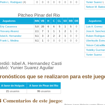
Pedro L. Rodriguez
(4)
0
0
0
0
0
0
0
0
Yunier Suarez
L
Nelson M. Batist
Pitcheo Pinar del Rio
Jugadores
INN
VB
H
C
CL
SO
BB
DB
Jugadores
Erly Casanova
5.0
20
6
6
5
1
5
0
Luis A. Gomez
Yosvany Alvarez
2.1
7
1
1
1
2
1
0
Jose A. Sanche
Isbel A. Hernandez
0.1
3
2
2
2
1
0
0
Ruben Rodrigue
Frank L. Medina
0.1
1
0
0
0
0
0
0
Uberleydis Este
Yeison Calzadilla
Yodelky Guzma
Yunier Suarez
erdió: Isbel A. Hernandez Casti
alvó: Yunier Suarez Aguilar
ronósticos que se realizaron para este jueg
A favor de Holguin
A favor de Pinar del Rio
21
usuarios
95
usuarios
4 Comentarios de este juego:
Primer juego Holguin contra Pinar 