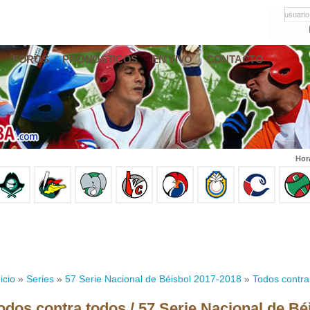
usuario
FOROS
PRONÓSTICOS
EN VIVO
CONTACTO
Hor
icio
»
Series
»
57 Serie Nacional de Béisbol 2017-2018
»
Todos contra
odos contra todos / 57 Serie Nacional de Bé