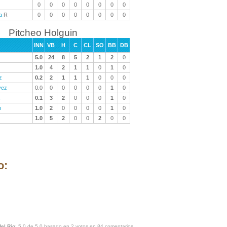
0
0
0
0
0
0
0
0
a
R
0
0
0
0
0
0
0
0
Pitcheo Holguin
INN
VB
H
C
CL
SO
BB
DB
5.0
24
8
5
2
1
2
0
z
1.0
4
2
1
1
0
1
0
z
0.2
2
1
1
1
0
0
0
vez
0.0
0
0
0
0
0
1
0
0.1
3
2
0
0
0
1
0
n
1.0
2
0
0
0
0
1
0
1.0
5
2
0
0
2
0
0
o:
del Rio
:
5.0
de
5.0
basado en
2
votos en
84
comentarios.