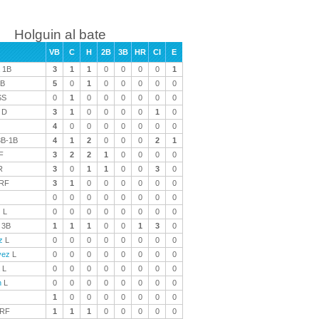
Holguin al bate
VB
C
H
2B
3B
HR
CI
E
1B
3
1
1
0
0
0
0
1
B
5
0
1
0
0
0
0
0
SS
0
1
0
0
0
0
0
0
D
3
1
0
0
0
0
1
0
4
0
0
0
0
0
0
0
B-1B
4
1
2
0
0
0
2
1
F
3
2
2
1
0
0
0
0
R
3
0
1
1
0
0
3
0
RF
3
1
0
0
0
0
0
0
0
0
0
0
0
0
0
0
z
L
0
0
0
0
0
0
0
0
3B
1
1
1
0
0
1
3
0
z
L
0
0
0
0
0
0
0
0
vez
L
0
0
0
0
0
0
0
0
L
0
0
0
0
0
0
0
0
n
L
0
0
0
0
0
0
0
0
1
0
0
0
0
0
0
0
-RF
1
1
1
0
0
0
0
0