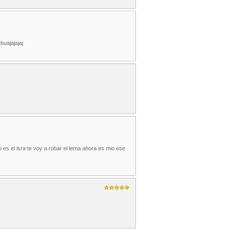
buajajajaj
 es el isra te voy a robar el lema ahora es mio ese