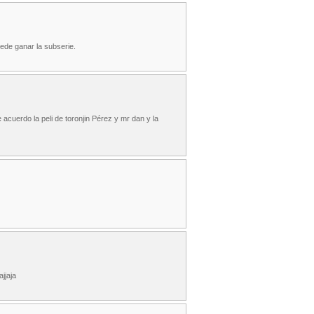
ede ganar la subserie.
uerdo la peli de toronjin Pérez y mr dan y la
jjaja