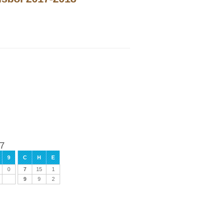
 7
9
C
H
E
0
7
15
1
9
9
2