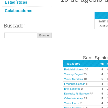
Estadísticas
Colaboradores
SANTI 
Buscador
GUAN
Santi Spiritu
Jugadores
VB
Rodoleisi Moreno
3B
4
Yoandry Baguet
2B
4
Yunier Mendoza
1B
5
Frederich Cepeda
LF
4
Eriel Sanchez
D
4
Duniesky R. Barroso
RF
5
Orlando Acebey
SS
5
Yunior Ibarra
R
4