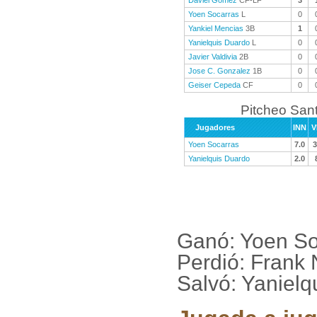
Daviel Gomez
CF-LF
3
Yoen Socarras
L
0
Yankiel Mencias
3B
1
Yanielquis Duardo
L
0
Javier Valdivia
2B
0
Jose C. Gonzalez
1B
0
Geiser Cepeda
CF
0
Pitcheo Sant
Jugadores
INN
V
Yoen Socarras
7.0
3
Yanielquis Duardo
2.0
Ganó: Yoen So
Perdió: Frank
Salvó: Yanielq