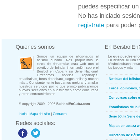
puedes especificar un 
No has iniciado sesió
registrate
para poder 
Quienes somos
En BeisbolE
Somos un equipo de aficionados al
Lo que puedes enco
béisbol cubano. Nos propusimos la
En BeisbolEnCuba.co
tarea de desarrollar esta web con el
béisbol cubano, estad
objetivo de brindar información sobre el
los juegos y más...
Béisbol en Cuba y su Serie Nacional.
Ofrecemos noticias, reportajes,
estadísticas, foros de debate, juegos online y mucho
Noticias del béisb
más... Constantemente buscamos mejorar y ampliar
nuestros servicios por lo que pronto publicaremos
Foros, opiniones, 
nuevas secciones en nuestra web como concursos
y otros entretenimientos.
Concursos sobre e
© copyright 2009 - 2026
BeisbolEnCuba.com
Estadísticas de la 
Inicio
|
Mapa del sitio
|
Contacto
Serie 50, la Serie d
Redes sociales:
Mapa de nuestra 
Directorio de Béi