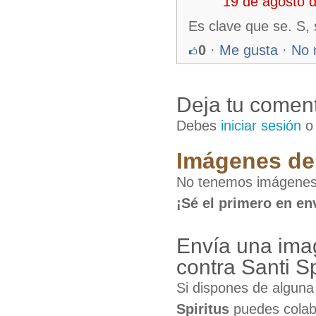
19 de agosto 
Es clave que se. S, 
0
·
Me gusta
·
No 
Deja tu coment
Debes
iniciar sesión
Imágenes de 
No tenemos imágenes 
¡Sé el primero en en
Envía una im
contra Santi Sp
Si dispones de algun
Spiritus
puedes colabo