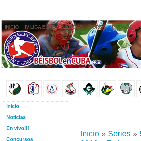
INICIO
IV LIGA ELITE
NOTICIAS
FOROS
PRONÓSTIC
Inicio
Noticias
En vivo!!!
Inicio
»
Series
»
Concursos