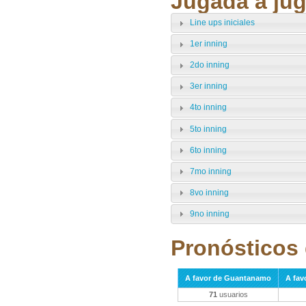
Jugada a jug
Line ups iniciales
1er inning
2do inning
3er inning
4to inning
5to inning
6to inning
7mo inning
8vo inning
9no inning
Pronósticos 
A favor de Guantanamo
A fav
71
usuarios