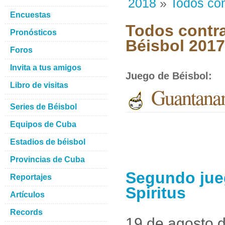
2018
»
Todos con
Encuestas
Todos contra
Pronósticos
Béisbol 201
Foros
Invita a tus amigos
Juego de Béisbol
:
Libro de visitas
Guantanam
Series de Béisbol
Equipos de Cuba
Estadios de béisbol
Provincias de Cuba
Segundo jue
Reportajes
Spiritus
Artículos
Records
19 de agosto 