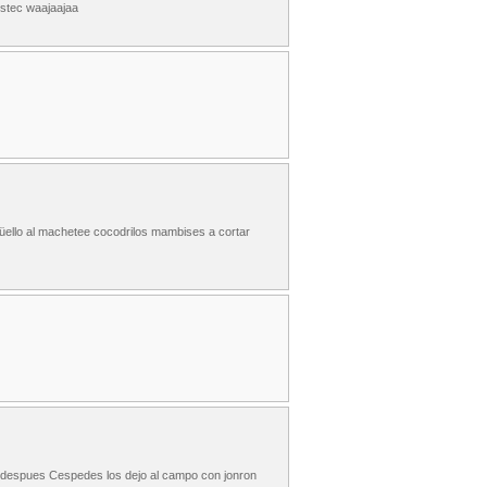
istec waajaajaa
üello al machetee cocodrilos mambises a cortar
 , despues Cespedes los dejo al campo con jonron