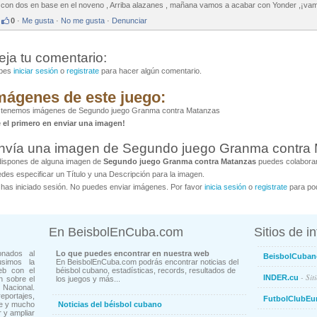
con dos en base en el noveno , Arriba alazanes , mañana vamos a acabar con Yonder ,¡v
0
·
Me gusta
·
No me gusta
·
Denunciar
eja tu comentario:
bes
iniciar sesión
o
registrate
para hacer algún comentario.
mágenes de este juego:
 tenemos imágenes de Segundo juego Granma contra Matanzas
é el primero en enviar una imagen!
nvía una imagen de Segundo juego Granma contra
dispones de alguna imagen de
Segundo juego Granma contra Matanzas
puedes colaborar
des especificar un Título y una Descripción para la imagen.
has iniciado sesión. No puedes enviar imágenes. Por favor
inicia sesión
o
registrate
para pod
En BeisbolEnCuba.com
Sitios de i
onados al
Lo que puedes encontrar en nuestra web
BeisbolCuban
usimos la
En BeisbolEnCuba.com podrás encontrar noticias del
eb con el
béisbol cubano, estadísticas, records, resultados de
- Sit
INDER.cu
n sobre el
los juegos y más...
Nacional.
ortajes,
FutbolClubEu
ne y mucho
Noticias del béisbol cubano
 y ampliar