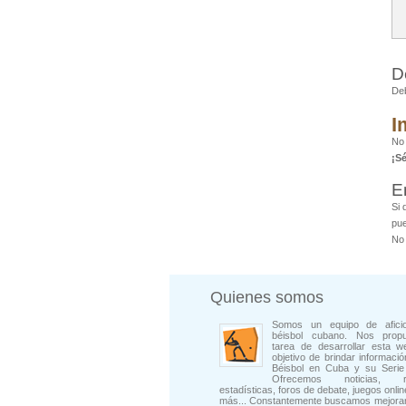
D
De
I
No
¡S
E
Si 
pue
No 
Quienes somos
Somos un equipo de afici
béisbol cubano. Nos prop
tarea de desarrollar esta w
objetivo de brindar informació
Béisbol en Cuba y su Serie 
Ofrecemos noticias, rep
estadísticas, foros de debate, juegos onli
más... Constantemente buscamos mejorar