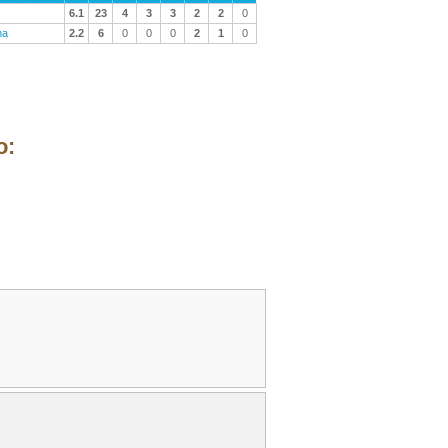
6.1
23
4
3
3
2
2
0
na
2.2
6
0
0
0
2
1
0
o: