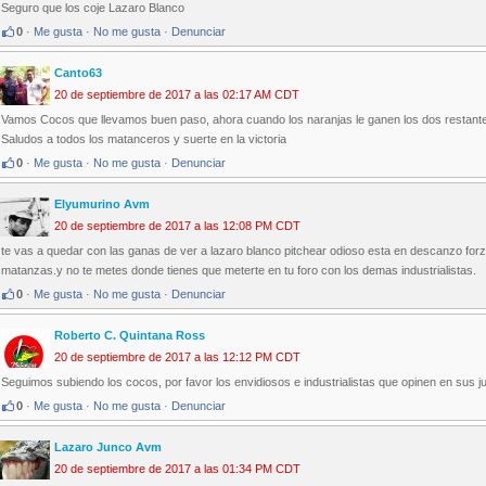
Seguro que los coje Lazaro Blanco
0
·
Me gusta
·
No me gusta
·
Denunciar
Canto63
20 de septiembre de 2017 a las 02:17 AM CDT
Vamos Cocos que llevamos buen paso, ahora cuando los naranjas le ganen los dos restantes
Saludos a todos los matanceros y suerte en la victoria
0
·
Me gusta
·
No me gusta
·
Denunciar
Elyumurino Avm
20 de septiembre de 2017 a las 12:08 PM CDT
te vas a quedar con las ganas de ver a lazaro blanco pitchear odioso esta en descanzo for
matanzas.y no te metes donde tienes que meterte en tu foro con los demas industrialistas.
0
·
Me gusta
·
No me gusta
·
Denunciar
Roberto C. Quintana Ross
20 de septiembre de 2017 a las 12:12 PM CDT
Seguimos subiendo los cocos, por favor los envidiosos e industrialistas que opinen en sus j
0
·
Me gusta
·
No me gusta
·
Denunciar
Lazaro Junco Avm
20 de septiembre de 2017 a las 01:34 PM CDT