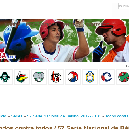
usuario
FOROS
PRONÓSTICOS
EN VIVO
CONTACTO
H
icio
»
Series
»
57 Serie Nacional de Béisbol 2017-2018
»
Todos contra
odos contra todos / 57 Serie Nacional de Bé