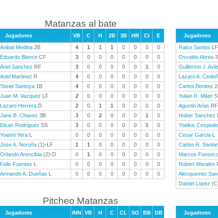
Matanzas al bate
Jugadores
VB
C
H
2B
3B
HR
CI
E
Jugadores
Anibal Medina
2B
4
1
1
1
0
0
0
0
Raico Santos
LF
Eduardo Blanco
CF
3
0
0
0
0
0
0
0
Osvaldo Abreu
3
Ariel Sanchez
RF
3
0
0
0
0
0
1
0
Guillermo J. Avil
Ariel Martinez
R
4
0
0
0
0
0
0
0
Lazaro A. Cede
Yasiel Santoya
1B
4
0
0
0
0
0
0
0
Carlos Benitez
2
Juan M. Vazquez
LF
2
0
0
0
0
0
0
0
Yulian R. Milan
S
Lazaro Herrera
D
2
0
1
1
0
0
0
0
Agustin Arias
RF
Jans B. Chavez
3B
3
0
2
0
0
0
1
0
Huber Sanchez
Dixan Rodriguez
SS
3
0
0
0
0
0
1
0
Yoelkis Cesped
Yoanni Yera
L
0
0
0
0
0
0
0
0
Cesar Garcia
L
Jose A. Noroña
(1)-LF
1
1
0
0
0
0
0
0
Carlos R. Santa
Orlando Arencibia
(2)-D
0
1
0
0
0
0
0
0
Marcos Fonsec
Felix Fuentes
L
0
0
0
0
0
0
0
0
Robert Morales
Armando A. Dueñas
L
0
0
0
0
0
0
0
0
Alexquemer San
Dainiel Lopez
(C
Pitcheo Matanzas
Jugadores
INN
VB
H
C
CL
SO
BB
DB
Jugadores