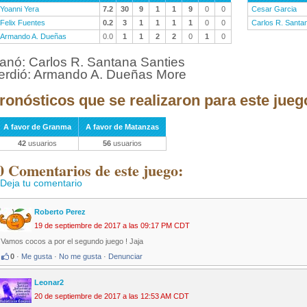
Yoanni Yera
7.2
30
9
1
1
9
0
0
Cesar Garcia
Felix Fuentes
0.2
3
1
1
1
1
0
0
Carlos R. Santa
Armando A. Dueñas
0.0
1
1
2
2
0
1
0
anó: Carlos R. Santana Santies
erdió: Armando A. Dueñas More
ronósticos que se realizaron para este jueg
A favor de Granma
A favor de Matanzas
42
usuarios
56
usuarios
0 Comentarios de este juego:
Deja tu comentario
Roberto Perez
19 de septiembre de 2017 a las 09:17 PM CDT
Vamos cocos a por el segundo juego ! Jaja
0
·
Me gusta
·
No me gusta
·
Denunciar
Leonar2
20 de septiembre de 2017 a las 12:53 AM CDT