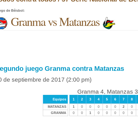
ego de Béisbol
:
Granma vs Matanzas
egundo juego Granma contra Matanzas
0 de septiembre de 2017
(2:00 pm)
Granma 4, Matanzas 3
Equipos
1
2
3
4
5
6
7
8
MATANZAS
1
0
0
0
0
0
2
0
GRANMA
0
0
1
0
0
0
0
0