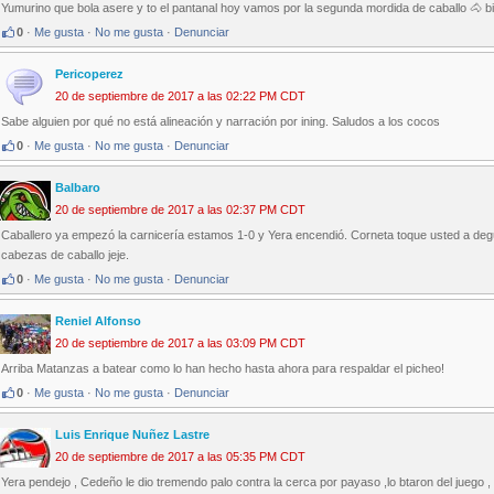
Yumurino que bola asere y to el pantanal hoy vamos por la segunda mordida de caballo 🐴 b
0
·
Me gusta
·
No me gusta
·
Denunciar
Pericoperez
20 de septiembre de 2017 a las 02:22 PM CDT
Sabe alguien por qué no está alineación y narración por ining. Saludos a los cocos
0
·
Me gusta
·
No me gusta
·
Denunciar
Balbaro
20 de septiembre de 2017 a las 02:37 PM CDT
Caballero ya empezó la carnicería estamos 1-0 y Yera encendió. Corneta toque usted a deg
cabezas de caballo jeje.
0
·
Me gusta
·
No me gusta
·
Denunciar
Reniel Alfonso
20 de septiembre de 2017 a las 03:09 PM CDT
Arriba Matanzas a batear como lo han hecho hasta ahora para respaldar el picheo!
0
·
Me gusta
·
No me gusta
·
Denunciar
Luis Enrique Nuñez Lastre
20 de septiembre de 2017 a las 05:35 PM CDT
Yera pendejo , Cedeño le dio tremendo palo contra la cerca por payaso ,lo btaron del juego