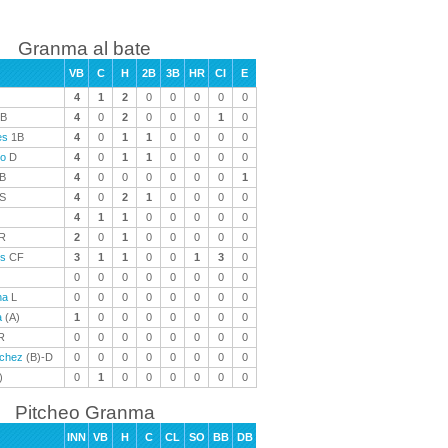
Granma al bate
VB
C
H
2B
3B
HR
CI
E
4
1
2
0
0
0
0
0
B
4
0
2
0
0
0
1
0
es
1B
4
0
1
1
0
0
0
0
ño
D
4
0
1
1
0
0
0
0
B
4
0
0
0
0
0
0
1
S
4
0
2
1
0
0
0
0
4
1
1
0
0
0
0
0
R
2
0
1
0
0
0
0
0
es
CF
3
1
1
0
0
1
3
0
0
0
0
0
0
0
0
0
na
L
0
0
0
0
0
0
0
0
a
(A)
1
0
0
0
0
0
0
0
R
0
0
0
0
0
0
0
0
chez
(B)-D
0
0
0
0
0
0
0
0
)
0
1
0
0
0
0
0
0
Pitcheo Granma
INN
VB
H
C
CL
SO
BB
DB