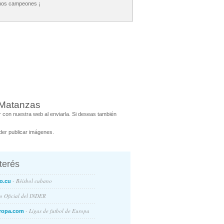
amos campeones ¡
 Matanzas
 con nuestra web al enviarla. Si deseas también
er publicar imágenes.
nterés
- Béisbol cubano
o.cu
io Oficial del INDER
- Ligas de futbol de Europa
ropa.com