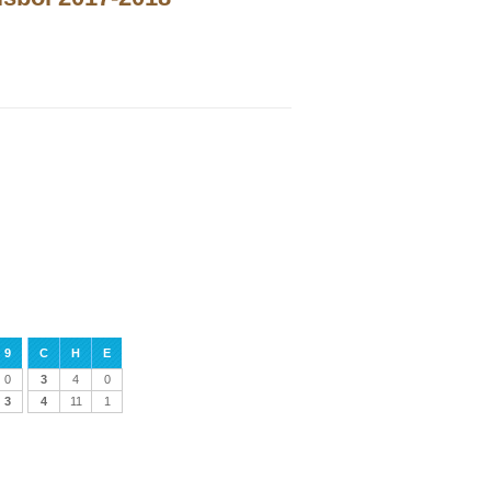
9
C
H
E
0
3
4
0
3
4
11
1