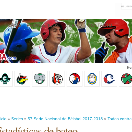
usuario
FOROS
PRONÓSTICOS
EN VIVO
CONTACTO
Hor
icio
»
Series
»
57 Serie Nacional de Béisbol 2017-2018
»
Todos contra
stadísticas de bateo