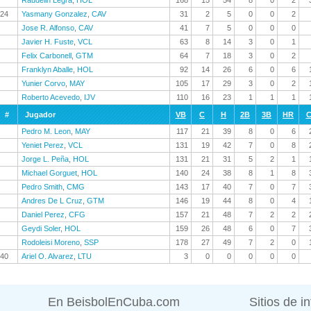
Raudelin Legra
,
HOL
168
15
54
8
0
2
24
Yasmany Gonzalez
,
CAV
31
2
5
0
0
2
Jose R. Alfonso
,
CAV
41
7
5
0
0
0
Javier H. Fuste
,
VCL
63
8
14
3
0
1
Felix Carbonell
,
GTM
64
7
18
3
0
2
Franklyn Aballe
,
HOL
92
14
26
6
0
6
Yunier Corvo
,
MAY
105
17
29
3
0
2
Roberto Acevedo
,
IJV
110
16
23
1
1
1
#
Jugador
VB
C
H
2B
3B
HR
C
Pedro M. Leon
,
MAY
117
21
39
8
0
6
Yeniet Perez
,
VCL
131
19
42
7
0
8
Jorge L. Peña
,
HOL
131
21
31
5
2
1
Michael Gorguet
,
HOL
140
24
38
8
1
8
Pedro Smith
,
CMG
143
17
40
7
0
7
Andres De L Cruz
,
GTM
146
19
44
8
0
4
Daniel Perez
,
CFG
157
21
48
7
2
2
Geydi Soler
,
HOL
159
26
48
6
0
7
Rodoleisi Moreno
,
SSP
178
27
49
7
2
0
40
Ariel O. Alvarez
,
LTU
3
0
0
0
0
0
En BeisbolEnCuba.com
Sitios de i