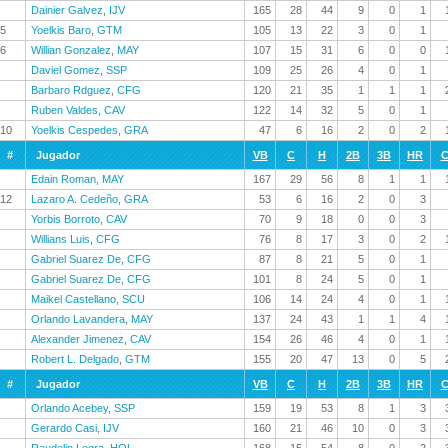
Dainier Galvez
,
IJV
165
28
44
9
0
1
5
Yoelkis Baro
,
GTM
105
13
22
3
0
1
6
Willian Gonzalez
,
MAY
107
15
31
6
0
0
Daviel Gomez
,
SSP
109
25
26
4
0
1
Barbaro Rdguez
,
CFG
120
21
35
1
1
1
Ruben Valdes
,
CAV
122
14
32
5
0
1
10
Yoelkis Cespedes
,
GRA
47
6
16
2
0
2
#
Jugador
VB
C
H
2B
3B
HR
C
Edain Roman
,
MAY
167
29
56
8
1
1
12
Lazaro A. Cedeño
,
GRA
53
6
16
2
0
3
Yorbis Borroto
,
CAV
70
9
18
0
0
3
Willians Luis
,
CFG
76
8
17
3
0
2
Gabriel Suarez De
,
CFG
87
8
21
5
0
1
Gabriel Suarez De
,
CFG
101
8
24
5
0
1
Maikel Castellano
,
SCU
106
14
24
4
0
1
Orlando Lavandera
,
MAY
137
24
43
1
1
4
Alexander Jimenez
,
CAV
154
26
46
4
0
1
Robert L. Delgado
,
GTM
155
20
47
13
0
5
#
Jugador
VB
C
H
2B
3B
HR
C
Orlando Acebey
,
SSP
159
19
53
8
1
3
Gerardo Casi
,
IJV
160
21
46
10
0
3