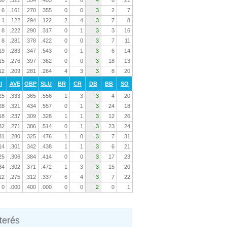
30
.321
.354
.405
1
0
4
6
21
6
.161
.270
.355
0
0
3
2
7
1
.122
.294
.122
2
4
3
7
8
8
.222
.290
.317
0
1
3
3
16
8
.281
.378
.422
0
0
3
7
11
19
.283
.347
.543
0
1
3
6
14
15
.276
.397
.362
0
0
3
18
13
12
.209
.281
.264
4
3
3
8
20
I
AVE
OBP
SLU
BR
CR
DB
BB
SO
25
.333
.365
.556
1
3
3
4
20
28
.321
.434
.557
0
1
3
24
18
18
.237
.309
.328
1
1
3
12
26
32
.271
.386
.514
0
1
3
23
24
31
.280
.325
.476
1
0
3
7
31
14
.301
.342
.438
1
1
3
6
21
25
.306
.384
.414
0
0
3
17
23
34
.302
.371
.472
1
3
3
15
20
12
.275
.312
.337
6
4
3
7
22
0
.000
.400
.000
0
0
2
0
1
nterés