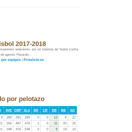
isbol 2017-2018
 ocasiones anteriores, por un sistema de “todos contra
 de agosto. Pasarán...
por equipos
Pronósticos
y
|
o por pelotazo
I
AVE
OBP
SLU
BR
CR
DB
BB
SO
9
.280
.391
.299
0
0
12
8
22
21
.356
.467
.470
2
0
11
20
20
21
.348
.476
.548
0
0
9
19
14