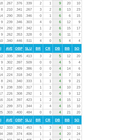
18
.267
.376
.339
2
1
9
20
10
8
.210
.341
.267
3
2
8
13
23
14
.290
.355
.346
0
1
6
6
15
9
.239
.346
.303
4
0
6
12
9
24
.292
.397
.342
1
2
6
15
17
9
.262
.353
.328
0
0
6
11
7
10
.340
.446
.511
4
0
5
4
4
I
AVE
OBP
SLU
BR
CR
DB
BB
SO
12
.335
.395
.413
3
2
5
12
20
9
.302
.397
.509
0
0
4
5
4
5
.257
.409
.386
0
0
4
14
6
14
.224
.318
.342
0
2
4
7
16
8
.241
.340
.333
1
1
4
9
21
9
.238
.330
.317
1
1
4
10
23
17
.226
.308
.292
1
0
4
9
12
16
.314
.397
.423
1
2
4
15
12
12
.299
.371
.344
2
4
4
15
10
25
.303
.400
.484
0
0
4
21
20
I
AVE
OBP
SLU
BR
CR
DB
BB
SO
32
.333
.391
.453
5
3
4
13
11
34
.288
.374
.406
1
1
4
20
24