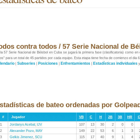
odos contra todos / 57 Serie Nacional de Bé
la 57 Serie Nacional de Béisbol en Cuba se jugará la primera fase (clasificatoria) como en
os” para un total de 45 partidos por cada equipo. Esta etapa tiene fecha de comienzo el dia 6
lendario
Subseries
Posiciones
Enfrentamientos
Estadísticas individuales
|
|
|
|
stadísticas de bateo ordenadas por Golpead
#
Jugador
VB
C
H
2B
3B
HR
C
1
Jordanys Acebal
,
IJV
107
13
30
2
0
0
2
Alexander Pozo
,
MAY
149
22
53
6
1
3
3
Gelkis Jimenez
,
SCU
115
17
40
9
1
4