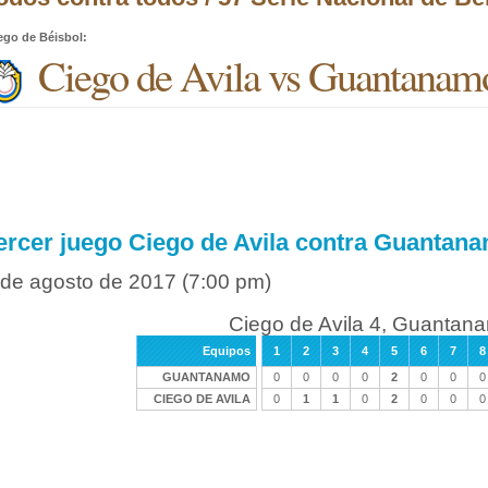
ego de Béisbol
:
Ciego de Avila vs Guantanam
ercer juego Ciego de Avila contra Guantan
 de agosto de 2017
(7:00 pm)
Ciego de Avila 4, Guantan
Equipos
1
2
3
4
5
6
7
8
GUANTANAMO
0
0
0
0
2
0
0
0
CIEGO DE AVILA
0
1
1
0
2
0
0
0