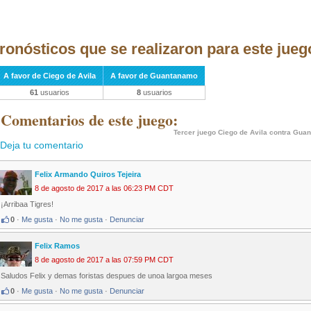
ronósticos que se realizaron para este jueg
A favor de Ciego de Avila
A favor de Guantanamo
61
usuarios
8
usuarios
 Comentarios de este juego:
Tercer juego Ciego de Avila contra Gua
Deja tu comentario
Felix Armando Quiros Tejeira
8 de agosto de 2017 a las 06:23 PM CDT
¡Arribaa Tigres!
0
·
Me gusta
·
No me gusta
·
Denunciar
Felix Ramos
8 de agosto de 2017 a las 07:59 PM CDT
Saludos Felix y demas foristas despues de unoa largoa meses
0
·
Me gusta
·
No me gusta
·
Denunciar