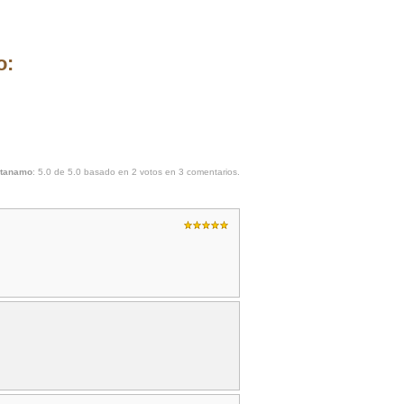
o:
ntanamo
:
5.0
de
5.0
basado en
2
votos en
3
comentarios.