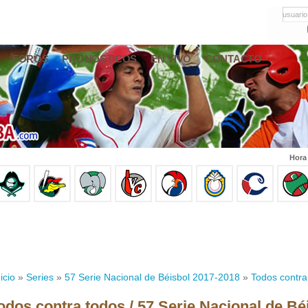
usuario
FOROS
PRONÓSTICOS
EN VIVO
CONTACTO
Hora
icio
»
Series
»
57 Serie Nacional de Béisbol 2017-2018
»
Todos contra
odos contra todos / 57 Serie Nacional de Bé