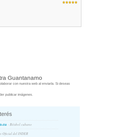
ntra Guantanamo
laborar con nuestra web al enviarla. Si deseas
er publicar imágenes.
nterés
- Béisbol cubano
o.cu
io Oficial del INDER