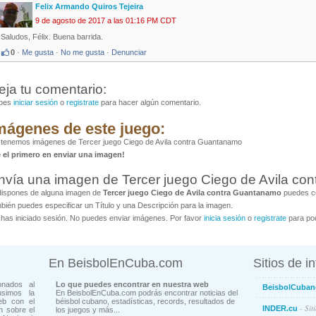
Felix Armando Quiros Tejeira
9 de agosto de 2017 a las 01:16 PM CDT
Saludos, Félix. Buena barrida.
0
·
Me gusta
·
No me gusta
·
Denunciar
eja tu comentario:
bes
iniciar sesión
o
registrate
para hacer algún comentario.
mágenes de este juego:
tenemos imágenes de Tercer juego Ciego de Avila contra Guantanamo
é el primero en enviar una imagen!
nvía una imagen de Tercer juego Ciego de Avila co
dispones de alguna imagen de
Tercer juego Ciego de Avila contra Guantanamo
puedes co
bién puedes especificar un Título y una Descripción para la imagen.
has iniciado sesión. No puedes enviar imágenes. Por favor
inicia sesión
o
registrate
para pod
En BeisbolEnCuba.com
Sitios de i
onados al
Lo que puedes encontrar en nuestra web
BeisbolCuban
usimos la
En BeisbolEnCuba.com podrás encontrar noticias del
eb con el
béisbol cubano, estadísticas, records, resultados de
- Sit
INDER.cu
n sobre el
los juegos y más...