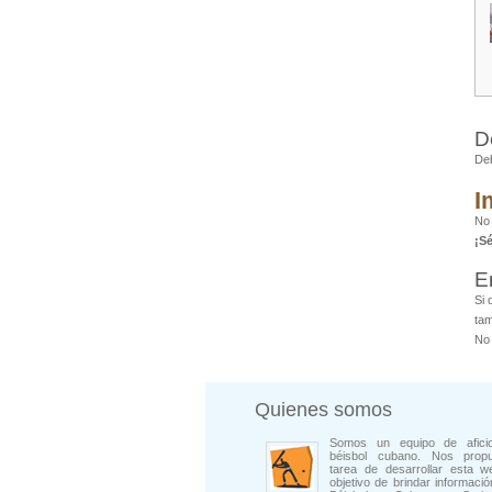
D
De
I
No 
¡S
E
Si 
tam
No 
Quienes somos
Somos un equipo de afici
béisbol cubano. Nos prop
tarea de desarrollar esta w
objetivo de brindar informació