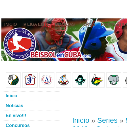
INICIO
IV LIGA ELITE
NOTICIAS
FOROS
PRONÓSTIC
Inicio
Noticias
En vivo!!!
Inicio
»
Series
»
Concursos