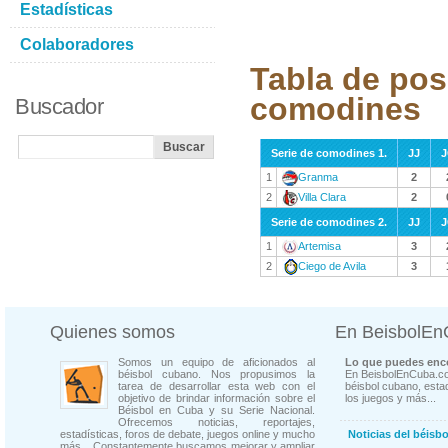
Estadísticas
Colaboradores
Tabla de pos
comodines
Buscador
Serie de comodines 1.
JJ
1
Granma
2
2
Villa Clara
2
Serie de comodines 2.
JJ
1
Artemisa
3
2
Ciego de Avila
3
Quienes somos
En BeisbolE
Somos un equipo de aficionados al
Lo que puedes enco
béisbol cubano. Nos propusimos la
En BeisbolEnCuba.co
tarea de desarrollar esta web con el
béisbol cubano, estad
objetivo de brindar información sobre el
los juegos y más...
Béisbol en Cuba y su Serie Nacional.
Ofrecemos noticias, reportajes,
estadísticas, foros de debate, juegos online y mucho
Noticias del béisb
más... Constantemente buscamos mejorar y ampliar