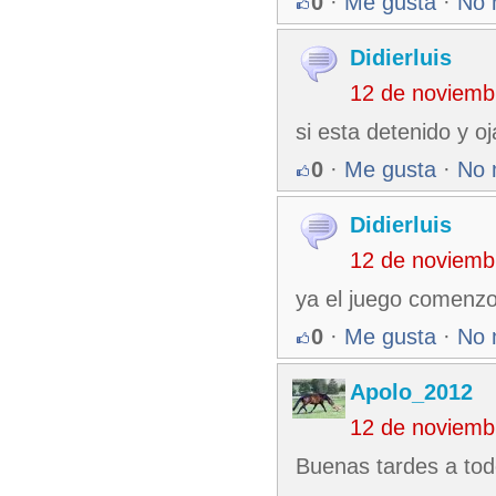
0
·
Me gusta
·
No 
Didierluis
12 de noviemb
si esta detenido y o
0
·
Me gusta
·
No 
Didierluis
12 de noviemb
ya el juego comenzo 
0
·
Me gusta
·
No 
Apolo_2012
12 de noviemb
Buenas tardes a to