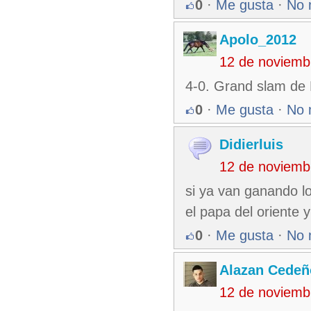
0
·
Me gusta
·
No 
Apolo_2012
12 de noviemb
4-0. Grand slam de 
0
·
Me gusta
·
No 
Didierluis
12 de noviemb
si ya van ganando l
el papa del oriente
0
·
Me gusta
·
No 
Alazan Cedeñ
12 de noviemb