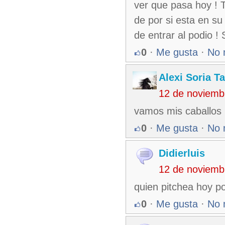
ver que pasa hoy ! 
de por si esta en s
de entrar al podio !
0
·
Me gusta
·
No 
Alexi Soria 
12 de noviemb
vamos mis caballos 
0
·
Me gusta
·
No 
Didierluis
12 de noviemb
quien pitchea hoy p
0
·
Me gusta
·
No 