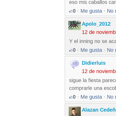
eso mis caballos ca
0
·
Me gusta
·
No 
Apolo_2012
12 de noviemb
Y el inning no se ac
0
·
Me gusta
·
No 
Didierluis
12 de noviemb
sigue la fiesta pare
comprarle una escob
0
·
Me gusta
·
No 
Alazan Cedeñ