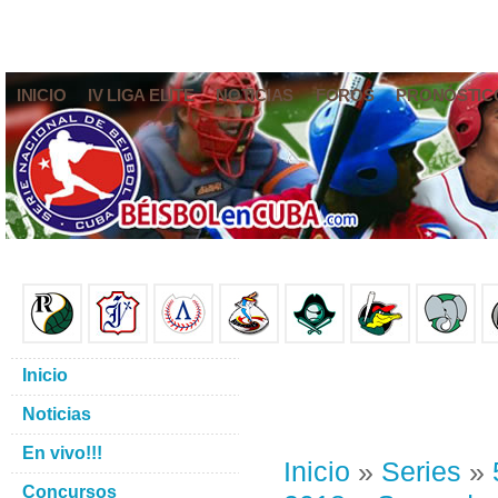
INICIO
IV LIGA ELITE
NOTICIAS
FOROS
PRONÓSTIC
Inicio
Noticias
En vivo!!!
Inicio
»
Series
»
Concursos