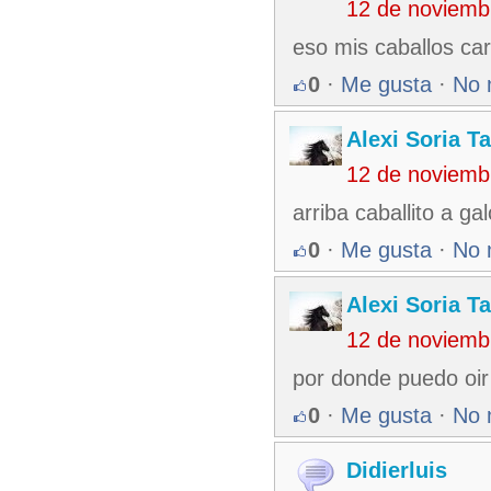
12 de noviemb
eso mis caballos ca
0
·
Me gusta
·
No 
Alexi Soria 
12 de noviemb
arriba caballito a g
0
·
Me gusta
·
No 
Alexi Soria 
12 de noviemb
por donde puedo oir
0
·
Me gusta
·
No 
Didierluis