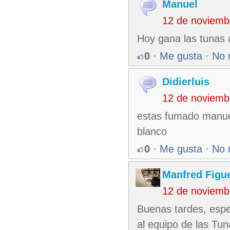
Manuel
12 de noviemb
Hoy gana las tunas a
0
·
Me gusta
·
No 
Didierluis
12 de noviemb
estas fumado manuel
blanco
0
·
Me gusta
·
No 
Manfred Figu
12 de noviemb
Buenas tardes, esper
al equipo de las Tu