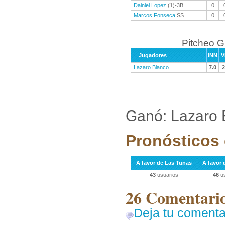
Dainiel Lopez
(1)-3B
0
Marcos Fonseca
SS
0
Pitcheo 
Jugadores
INN
V
Lazaro Blanco
7.0
2
Ganó: Lazaro 
Pronósticos 
A favor de Las Tunas
A favor
43
usuarios
46
us
26 Comentarios
Deja tu comenta