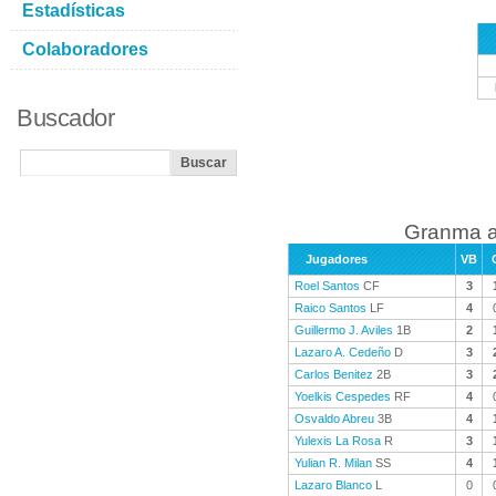
Estadísticas
Colaboradores
Buscador
Granma a
Jugadores
VB
Roel Santos
CF
3
Raico Santos
LF
4
Guillermo J. Aviles
1B
2
Lazaro A. Cedeño
D
3
Carlos Benitez
2B
3
Yoelkis Cespedes
RF
4
Osvaldo Abreu
3B
4
Yulexis La Rosa
R
3
Yulian R. Milan
SS
4
Lazaro Blanco
L
0