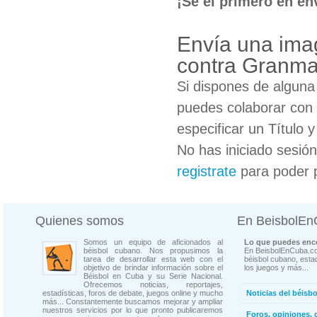
¡Sé el primero en en
Envía una ima
contra Granm
Si dispones de algun
puedes colaborar con 
especificar un Título 
No has iniciado sesió
registrate
para poder 
Quienes somos
En BeisbolE
Somos un equipo de aficionados al
Lo que puedes enco
béisbol cubano. Nos propusimos la
En BeisbolEnCuba.co
tarea de desarrollar esta web con el
béisbol cubano, estad
objetivo de brindar información sobre el
los juegos y más...
Béisbol en Cuba y su Serie Nacional.
Ofrecemos noticias, reportajes,
estadísticas, foros de debate, juegos online y mucho
Noticias del béisb
más... Constantemente buscamos mejorar y ampliar
nuestros servicios por lo que pronto publicaremos
Foros, opiniones, 