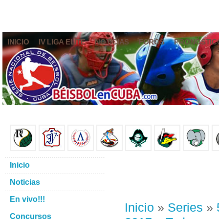
INICIO
IV LIGA ELITE
NOTICIAS
FOROS
PRONÓSTIC
Inicio
Noticias
En vivo!!!
Inicio
»
Series
»
Concursos