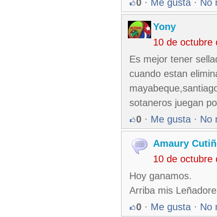
0
·
Me gusta
·
No 
Yony
10 de octubre
Es mejor tener sella
cuando estan elimi
mayabeque,santiago 
sotaneros juegan po
0
·
Me gusta
·
No 
Amaury Cutiñ
10 de octubre
Hoy ganamos.
Arriba mis Leñadore
0
·
Me gusta
·
No 