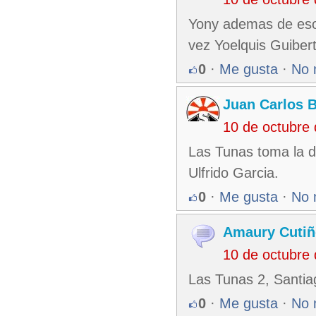
Yony ademas de esos 
vez Yoelquis Guiber
0
·
Me gusta
·
No 
Juan Carlos 
10 de octubre
Las Tunas toma la de
Ulfrido Garcia.
0
·
Me gusta
·
No 
Amaury Cutiñ
10 de octubre
Las Tunas 2, Santia
0
·
Me gusta
·
No 