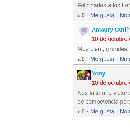
Felicidades a los Le
0
·
Me gusta
·
No 
Amaury Cutiñ
10 de octubre
Muy bien , grandes!
0
·
Me gusta
·
No 
Yony
10 de octubre
Nos falta una victori
de competencia per
0
·
Me gusta
·
No 