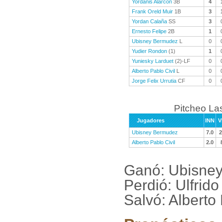
Yordanis Alarcon
3B
4
Frank Oreld Muir
1B
3
Yordan Calaña
SS
3
Ernesto Felipe
2B
1
Ubisney Bermudez
L
0
Yudier Rondon
(1)
1
Yuniesky Larduet
(2)-LF
0
Alberto Pablo Civil
L
0
Jorge Felix Urrutia
CF
0
Pitcheo La
Jugadores
INN
V
Ubisney Bermudez
7.0
2
Alberto Pablo Civil
2.0
Ganó: Ubisne
Perdió: Ulfrid
Salvó: Alberto