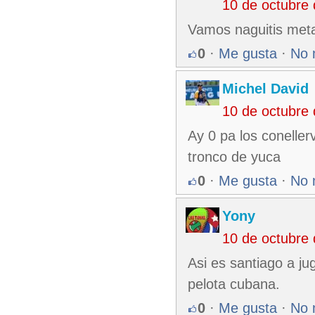
10 de octubre
Vamos naguitis meta
0
·
Me gusta
·
No 
Michel David
10 de octubre
Ay 0 pa los coneller
tronco de yuca
0
·
Me gusta
·
No 
Yony
10 de octubre
Asi es santiago a ju
pelota cubana.
0
·
Me gusta
·
No 