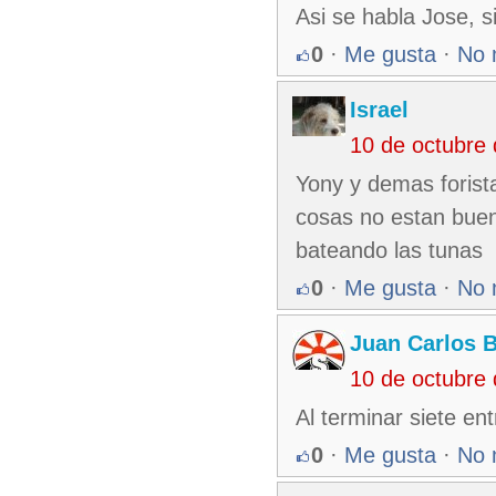
Asi se habla Jose, 
0
·
Me gusta
·
No 
Israel
10 de octubre
Yony y demas forist
cosas no estan buena
bateando las tunas
0
·
Me gusta
·
No 
Juan Carlos 
10 de octubre
Al terminar siete en
0
·
Me gusta
·
No 