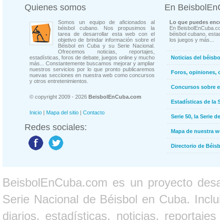
Quienes somos
En BeisbolE
Somos un equipo de aficionados al
Lo que puedes enco
béisbol cubano. Nos propusimos la
En BeisbolEnCuba.co
tarea de desarrollar esta web con el
béisbol cubano, estad
objetivo de brindar información sobre el
los juegos y más...
Béisbol en Cuba y su Serie Nacional.
Ofrecemos noticias, reportajes,
estadísticas, foros de debate, juegos online y mucho
Noticias del béisb
más... Constantemente buscamos mejorar y ampliar
nuestros servicios por lo que pronto publicaremos
Foros, opiniones, 
nuevas secciones en nuestra web como concursos
y otros entretenimientos.
Concursos sobre e
© copyright 2009 - 2026
BeisbolEnCuba.com
Estadísticas de la 
Inicio
|
Mapa del sitio
|
Contacto
Serie 50, la Serie d
Redes sociales:
Mapa de nuestra 
Directorio de Béi
BeisbolEnCuba.com es un proyecto desarr
Serie Nacional de Béisbol en Cuba. Inclui
diarios, estadísticas, noticias, report