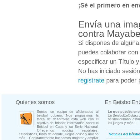
¡Sé el primero en en
Envía una imag
contra Mayab
Si dispones de algun
puedes colaborar con 
especificar un Título 
No has iniciado sesió
registrate
para poder 
Quienes somos
En BeisbolE
Somos un equipo de aficionados al
Lo que puedes enco
béisbol cubano. Nos propusimos la
En BeisbolEnCuba.co
tarea de desarrollar esta web con el
béisbol cubano, estad
objetivo de brindar información sobre el
los juegos y más...
Béisbol en Cuba y su Serie Nacional.
Ofrecemos noticias, reportajes,
estadísticas, foros de debate, juegos online y mucho
Noticias del béisb
más... Constantemente buscamos mejorar y ampliar