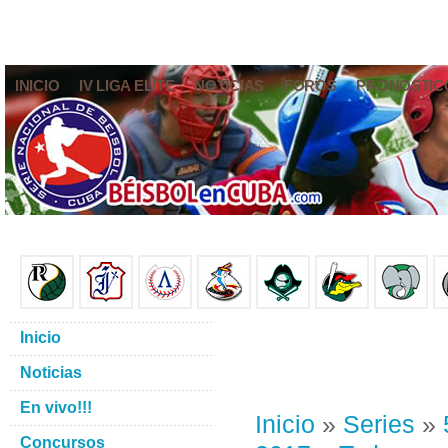
INICIO
IV LIGA ELITE
NOTICIAS
FOROS
PRONÓSTIC
Inicio
Noticias
En vivo!!!
Inicio
»
Series
»
Concursos