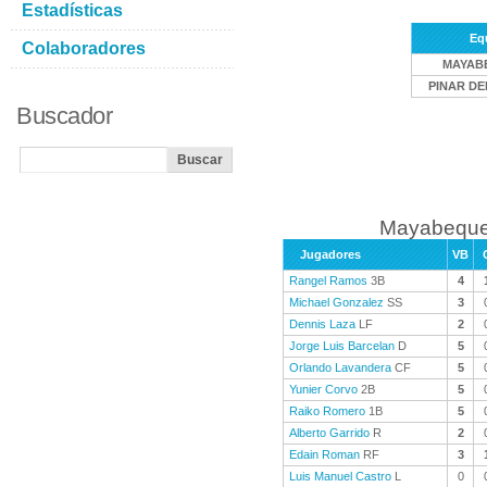
Estadísticas
Eq
Colaboradores
MAYAB
PINAR DE
Buscador
Mayabeque 
Jugadores
VB
Rangel Ramos
3B
4
Michael Gonzalez
SS
3
Dennis Laza
LF
2
Jorge Luis Barcelan
D
5
Orlando Lavandera
CF
5
Yunier Corvo
2B
5
Raiko Romero
1B
5
Alberto Garrido
R
2
Edain Roman
RF
3
Luis Manuel Castro
L
0