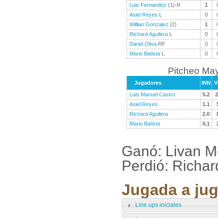
Luis Fernandez
(1)-R
1
Asiel Reyes
L
0
Willian Gonzalez
(2)
1
Richard Aguilera
L
0
Dariel Oliva
RF
0
Mario Batista
L
0
Pitcheo Ma
Jugadores
INN
V
Luis Manuel Castro
5.2
2
Asiel Reyes
1.1
Richard Aguilera
2.0
Mario Batista
0.1
Ganó: Livan Mo
Perdió: Richar
Jugada a jug
Line ups iniciales