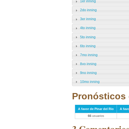
1er inning
2do inning
3er inning
4to inning
5to inning
6to inning
7mo inning
8vo inning
9no inning
10mo inning
Pronósticos 
A favor de Pinar del Rio
A fav
66
usuarios
3 Comentarios 