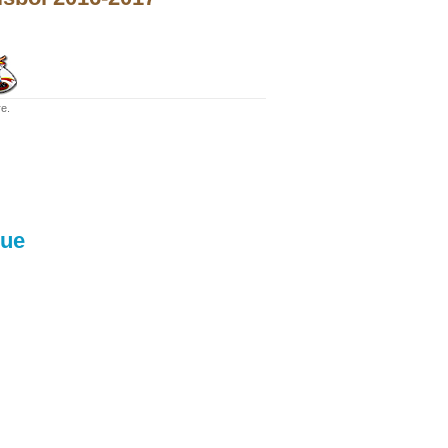
re.
que