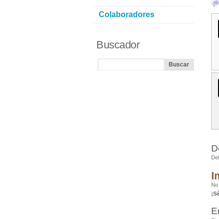
Colaboradores
Buscador
D
De
I
No 
¡S
E