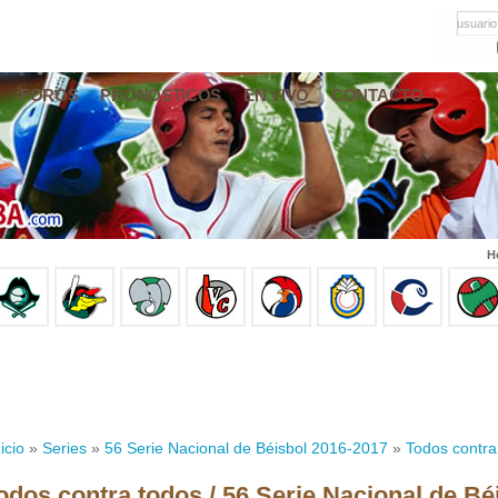
usuario
FOROS
PRONÓSTICOS
EN VIVO
CONTACTO
H
icio
»
Series
»
56 Serie Nacional de Béisbol 2016-2017
»
Todos contra
odos contra todos / 56 Serie Nacional de Bé