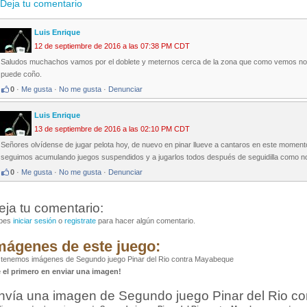
Deja tu comentario
Luis Enrique
12 de septiembre de 2016 a las 07:38 PM CDT
Saludos muchachos vamos por el doblete y meternos cerca de la zona que como vemos no es
puede coño.
0
·
Me gusta
·
No me gusta
·
Denunciar
Luis Enrique
13 de septiembre de 2016 a las 02:10 PM CDT
Señores olvídense de jugar pelota hoy, de nuevo en pinar llueve a cantaros en este moment
seguimos acumulando juegos suspendidos y a jugarlos todos después de seguidilla como nos
0
·
Me gusta
·
No me gusta
·
Denunciar
eja tu comentario:
bes
iniciar sesión
o
registrate
para hacer algún comentario.
mágenes de este juego:
tenemos imágenes de Segundo juego Pinar del Rio contra Mayabeque
é el primero en enviar una imagen!
nvía una imagen de Segundo juego Pinar del Rio c