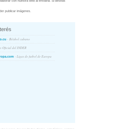
aborar con nuestra web al enviarla. Si deseas
er publicar imágenes.
nterés
- Béisbol cubano
o.cu
io Oficial del INDER
- Ligas de futbol de Europa
ropa.com