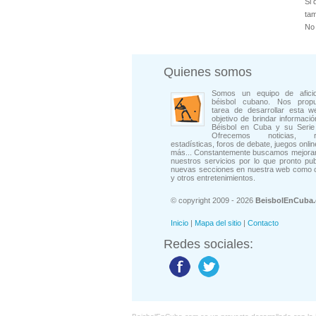
Si 
tam
No 
Quienes somos
Somos un equipo de afici
béisbol cubano. Nos prop
tarea de desarrollar esta w
objetivo de brindar informació
Béisbol en Cuba y su Serie 
Ofrecemos noticias, rep
estadísticas, foros de debate, juegos onli
más... Constantemente buscamos mejorar
nuestros servicios por lo que pronto pu
nuevas secciones en nuestra web como 
y otros entretenimientos.
© copyright 2009 - 2026
BeisbolEnCuba
Inicio
|
Mapa del sitio
|
Contacto
Redes sociales: