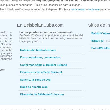
dispones de alguna imagen de
Segundo juego Pinar del Rio contra Mayabeque
puedes col
bién puedes especificar un Título y una Descripción para la imagen.
has iniciado sesión. No puedes enviar imágenes. Por favor
inicia sesión
o
registrate
para pod
En BeisbolEnCuba.com
Sitios de i
onados al
Lo que puedes encontrar en nuestra web
BeisbolCuban
usimos la
En BeisbolEnCuba.com podrás encontrar noticias del
eb con el
béisbol cubano, estadísticas, records, resultados de
- Sit
INDER.cu
n sobre el
los juegos y más...
Nacional.
ortajes,
FutbolClubEu
ne y mucho
Noticias del béisbol cubano
 y ampliar
blicaremos
Foros, opiniones, comentarios...
concursos
Concursos sobre el Béisbol Cubano
.com
Estadísticas de la Serie Nacional
Serie 50, la Serie de Oro
Mapa de nuestra web
Directorio de BéisbolenCuba.com