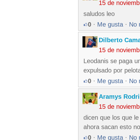
15 de noviemb
saludos leo
0
·
Me gusta
·
No 
Dilberto Cam
15 de noviemb
Leodanis se paga una
expulsado por pelota
0
·
Me gusta
·
No 
Aramys Rodri
15 de noviemb
dicen que los que le
ahora sacan esto no 
0
·
Me gusta
·
No 