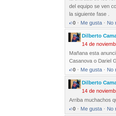
del equipo se ven co
la siguiente fase .
0
·
Me gusta
·
No 
Dilberto Cam
14 de noviemb
Mañana esta anuncia
Casanova o Dariel 
0
·
Me gusta
·
No 
Dilberto Cam
14 de noviemb
Arriba muchachos que
0
·
Me gusta
·
No 