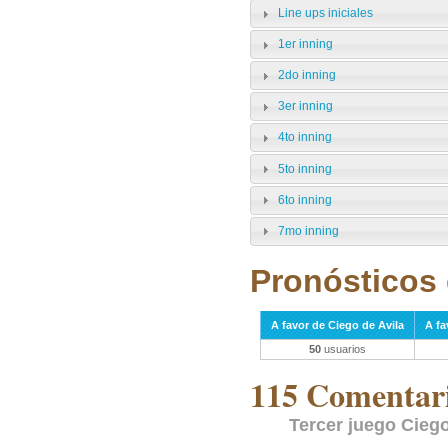
Line ups iniciales
1er inning
2do inning
3er inning
4to inning
5to inning
6to inning
7mo inning
Pronósticos 
A favor de Ciego de Avila
A f
50
usuarios
115 Comentari
Tercer juego Cieg