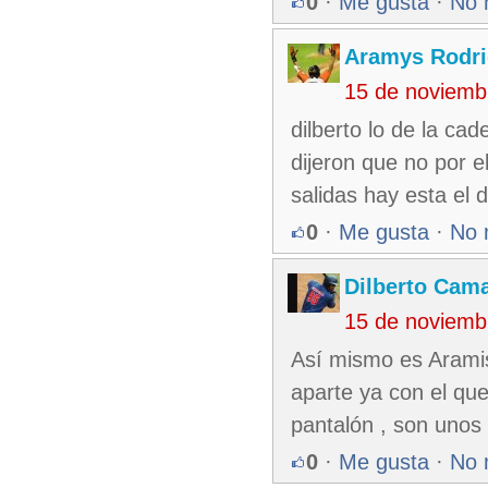
0
·
Me gusta
·
No 
Aramys Rodri
15 de noviemb
dilberto lo de la ca
dijeron que no por e
salidas hay esta el 
0
·
Me gusta
·
No 
Dilberto Cam
15 de noviemb
Así mismo es Aramis
aparte ya con el que
pantalón , son unos 
0
·
Me gusta
·
No 