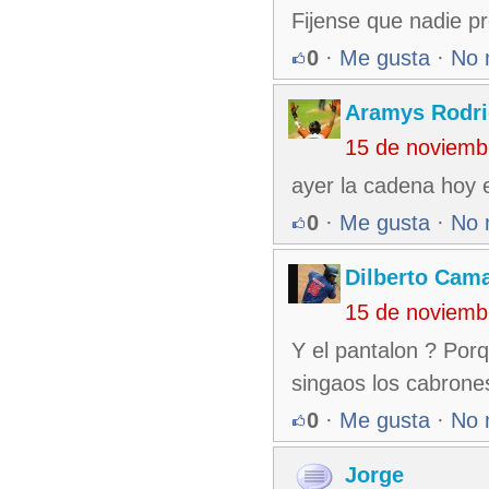
Fijense que nadie pr
0
·
Me gusta
·
No 
Aramys Rodri
15 de noviemb
ayer la cadena hoy 
0
·
Me gusta
·
No 
Dilberto Cam
15 de noviemb
Y el pantalon ? Porq
singaos los cabrone
0
·
Me gusta
·
No 
Jorge