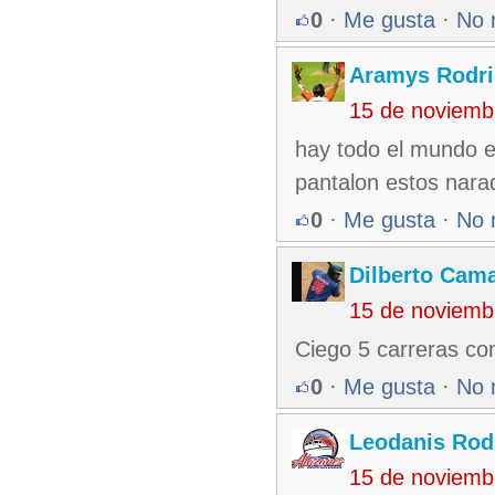
0
·
Me gusta
·
No 
Aramys Rodri
15 de noviemb
hay todo el mundo es
pantalon estos nara
0
·
Me gusta
·
No 
Dilberto Cam
15 de noviemb
Ciego 5 carreras co
0
·
Me gusta
·
No 
Leodanis Rod
15 de noviemb