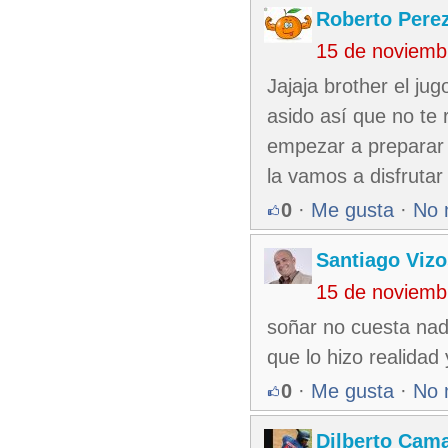
Roberto Pere
15 de noviemb
Jajaja brother el ju
asido así que no te 
empezar a preparar l
la vamos a disfrutar
0
·
Me gusta
·
No 
Santiago Viz
15 de noviemb
soñar no cuesta na
que lo hizo realidad
0
·
Me gusta
·
No 
Dilberto Cam