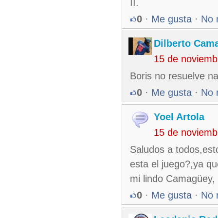
II.
0
·
Me gusta
·
No 
Dilberto Cam
15 de noviemb
Boris no resuelve na
0
·
Me gusta
·
No 
Yoel Artola
15 de noviemb
Saludos a todos,est
esta el juego?,ya qu
mi lindo Camagüey,
0
·
Me gusta
·
No 