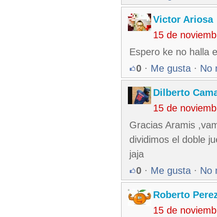
Victor Ariosa
15 de noviemb
Espero ke no halla e
0
·
Me gusta
·
No 
Dilberto Cam
15 de noviemb
Gracias Aramis ,vam
dividimos el doble j
jaja
0
·
Me gusta
·
No 
Roberto Pere
15 de noviemb