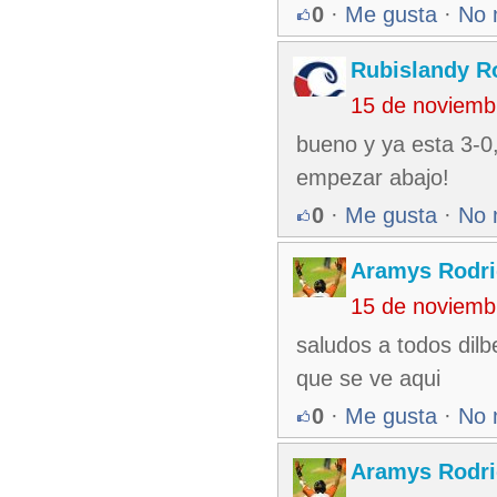
0
·
Me gusta
·
No 
Rubislandy R
15 de noviemb
bueno y ya esta 3-0,
empezar abajo!
0
·
Me gusta
·
No 
Aramys Rodri
15 de noviemb
saludos a todos dilb
que se ve aqui
0
·
Me gusta
·
No 
Aramys Rodri