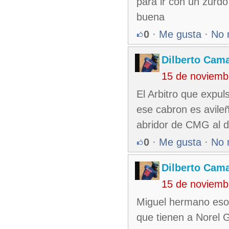
para ir con un zurdo
buena
0
·
Me gusta
·
No 
Dilberto Cam
15 de noviemb
El Arbitro que expul
ese cabron es avileñ
abridor de CMG al dí
0
·
Me gusta
·
No 
Dilberto Cam
15 de noviemb
Miguel hermano eso 
que tienen a Norel 