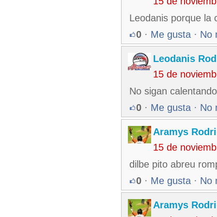
15 de noviemb
Leodanis porque la 
0
·
Me gusta
·
No 
Leodanis Rod
15 de noviemb
No sigan calentando
0
·
Me gusta
·
No 
Aramys Rodri
15 de noviemb
dilbe pito abreu ro
0
·
Me gusta
·
No 
Aramys Rodri