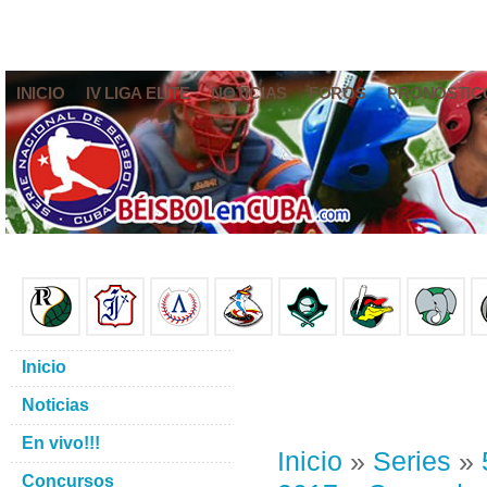
INICIO
IV LIGA ELITE
NOTICIAS
FOROS
PRONÓSTIC
Inicio
Noticias
En vivo!!!
Inicio
»
Series
»
Concursos