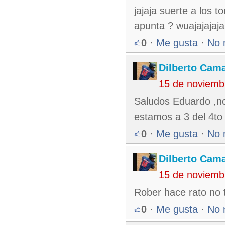
jajaja suerte a los 
apunta ? wuajajajaj
0
·
Me gusta
·
No 
Dilberto Cam
15 de noviemb
Saludos Eduardo ,no
estamos a 3 del 4to 
0
·
Me gusta
·
No 
Dilberto Cam
15 de noviemb
Rober hace rato no t
0
·
Me gusta
·
No 