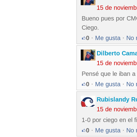
15 de noviemb
Bueno pues por CMG
Ciego.
0
·
Me gusta
·
No 
Dilberto Cam
15 de noviemb
Pensé que le iban a 
0
·
Me gusta
·
No 
Rubislandy R
15 de noviemb
1-0 por ciego en el 
0
·
Me gusta
·
No 