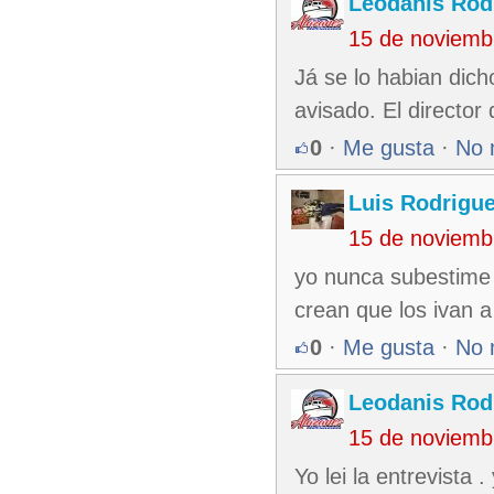
Leodanis Rod
15 de noviemb
Já se lo habian dicho
avisado. El director
0
·
Me gusta
·
No 
Luis Rodrigu
15 de noviemb
yo nunca subestime 
crean que los ivan a 
0
·
Me gusta
·
No 
Leodanis Rod
15 de noviemb
Yo lei la entrevista 