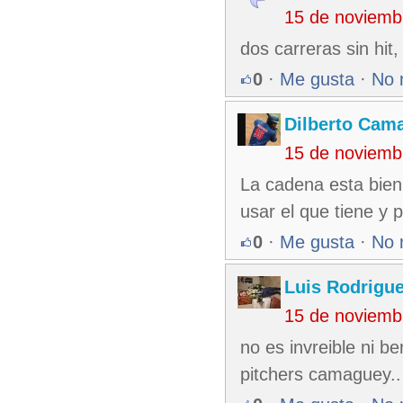
15 de noviemb
dos carreras sin hit,
0
·
Me gusta
·
No 
Dilberto Cam
15 de noviemb
La cadena esta bien 
usar el que tiene y 
0
·
Me gusta
·
No 
Luis Rodrigu
15 de noviemb
no es invreible ni b
pitchers camaguey.. 