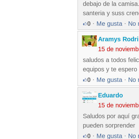
debajo de la camisa
santeria y suss cre
0
·
Me gusta
·
No 
Aramys Rodri
15 de noviemb
saludos a todos fel
equipos y te espero
0
·
Me gusta
·
No 
Eduardo
15 de noviemb
Saludos por aquí g
pueden sorprender
0
·
Me gusta
·
No 