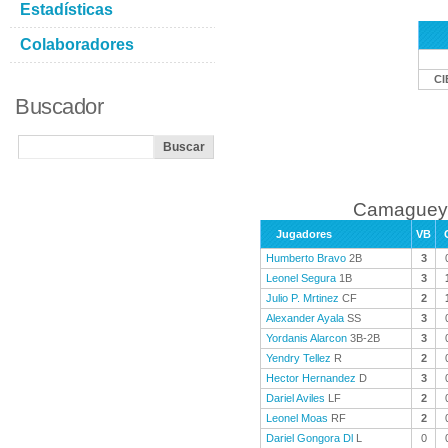
Estadísticas
Colaboradores
CI
Buscador
Camaguey 
Jugadores
VB
Humberto Bravo
2B
3
Leonel Segura
1B
3
Julio P. Mrtinez
CF
2
Alexander Ayala
SS
3
Yordanis Alarcon
3B-2B
3
Yendry Tellez
R
2
Hector Hernandez
D
3
Dariel Aviles
LF
2
Leonel Moas
RF
2
Dariel Gongora Dl
L
0