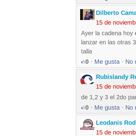
Dilberto Cam
15 de noviemb
Ayer la cadena hoy e
lanzar en las otras
talla
0
·
Me gusta
·
No 
Rubislandy R
15 de noviemb
de 1,2 y 3 el 2do p
0
·
Me gusta
·
No 
Leodanis Rod
15 de noviemb