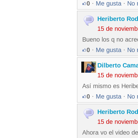
0
·
Me gusta
·
No 
Heriberto Rod
15 de noviemb
Bueno los q no acred
0
·
Me gusta
·
No 
Dilberto Cam
15 de noviemb
Así mismo es Heribe
0
·
Me gusta
·
No 
Heriberto Rod
15 de noviemb
Ahora vo el video de