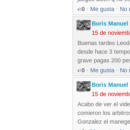
0
·
Me gusta
·
No 
Boris Manuel
15 de noviemb
Buenas tardes Leoda
desde hace 3 tempor
grave pagas 200 pes
0
·
Me gusta
·
No 
Boris Manuel
15 de noviemb
Acabo de ver el vid
comieron los arbitro
Gonzalez el maneg