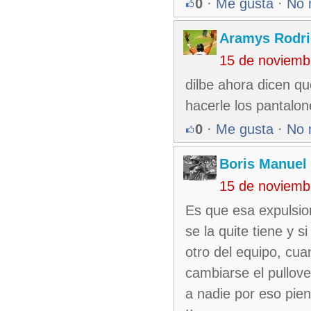
0
·
Me gusta
·
No 
Aramys Rodri
15 de noviemb
dilbe ahora dicen q
hacerle los pantalon
0
·
Me gusta
·
No 
Boris Manuel
15 de noviemb
Es que esa expulsion
se la quite tiene y 
otro del equipo, cua
cambiarse el pullov
a nadie por eso pie