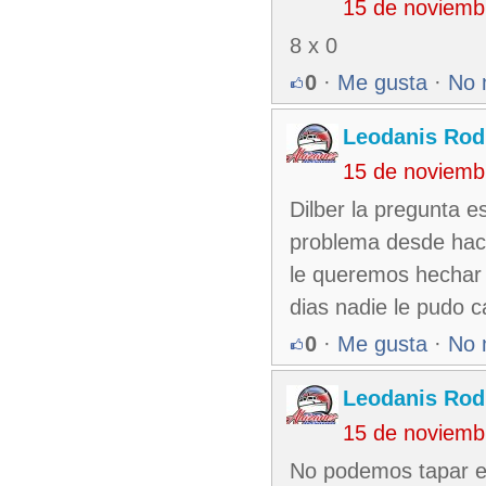
15 de noviemb
8 x 0
0
·
Me gusta
·
No 
Leodanis Rod
15 de noviemb
Dilber la pregunta e
problema desde hac
le queremos hechar 
dias nadie le pudo c
0
·
Me gusta
·
No 
Leodanis Rod
15 de noviemb
No podemos tapar e