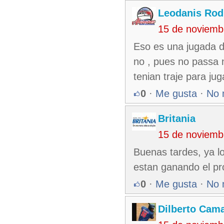
Leodanis Rod
15 de noviemb
Eso es una jugada de
no , pues no passa
tenian traje para ju
0
·
Me gusta
·
No 
Britania
15 de noviemb
Buenas tardes, ya l
estan ganando el pr
0
·
Me gusta
·
No 
Dilberto Cam