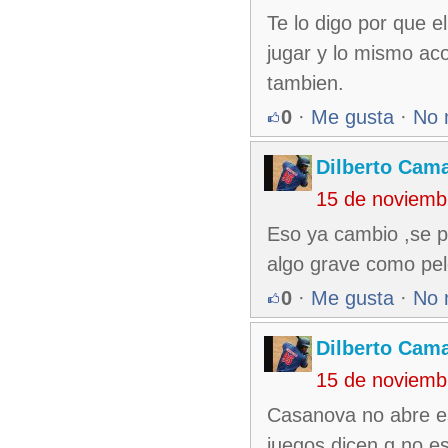
Te lo digo por que e
jugar y lo mismo ac
tambien.
0
·
Me gusta
·
No 
Dilberto Cam
15 de noviemb
Eso ya cambio ,se p
algo grave como pel
0
·
Me gusta
·
No 
Dilberto Cam
15 de noviemb
Casanova no abre es
juegos dicen q no es