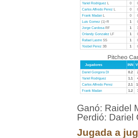
Yariel Rodriguez
L
0
Carlos Alfredo Perez
L
0
Frank Madan
L
0
Luis Gomez
(1)-R
1
Jorge Cardosa
RF
1
Orlandy Gonzalez
LF
1
Rafael Lastre
SS
1
Yosbel Perez
3B
1
Pitcheo C
Jugadores
INN
V
Dariel Gongora Dl
0.2
Yariel Rodriguez
1.1
Carlos Alfredo Perez
2.1
1
Frank Madan
1.2
Ganó: Raidel 
Perdió: Dariel
Jugada a jug