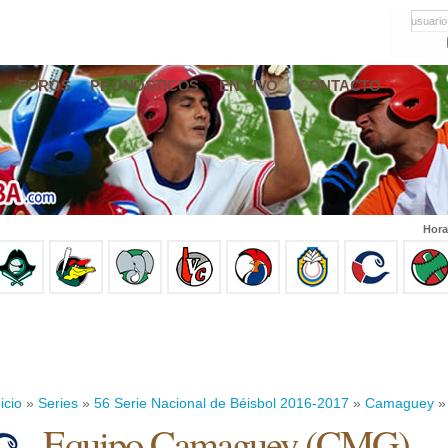
usuario
FOROS
PRONÓSTICOS
EN VIVO
CONTACTO
Hora
icio
»
Series
»
56 Serie Nacional de Béisbol 2016-2017
»
Camaguey
» 
Equipo Camaguey (CMG)