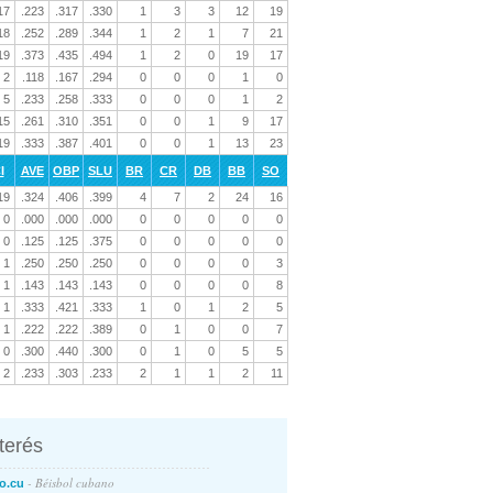
17
.223
.317
.330
1
3
3
12
19
18
.252
.289
.344
1
2
1
7
21
19
.373
.435
.494
1
2
0
19
17
2
.118
.167
.294
0
0
0
1
0
5
.233
.258
.333
0
0
0
1
2
15
.261
.310
.351
0
0
1
9
17
19
.333
.387
.401
0
0
1
13
23
I
AVE
OBP
SLU
BR
CR
DB
BB
SO
19
.324
.406
.399
4
7
2
24
16
0
.000
.000
.000
0
0
0
0
0
0
.125
.125
.375
0
0
0
0
0
1
.250
.250
.250
0
0
0
0
3
1
.143
.143
.143
0
0
0
0
8
1
.333
.421
.333
1
0
1
2
5
1
.222
.222
.389
0
1
0
0
7
0
.300
.440
.300
0
1
0
5
5
2
.233
.303
.233
2
1
1
2
11
nterés
- Béisbol cubano
o.cu