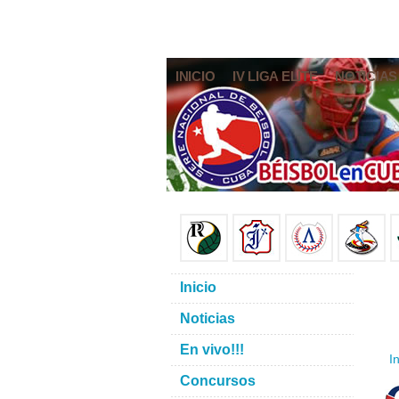
INICIO
IV LIGA ELITE
NOTICIAS
Inicio
Noticias
En vivo!!!
In
Concursos