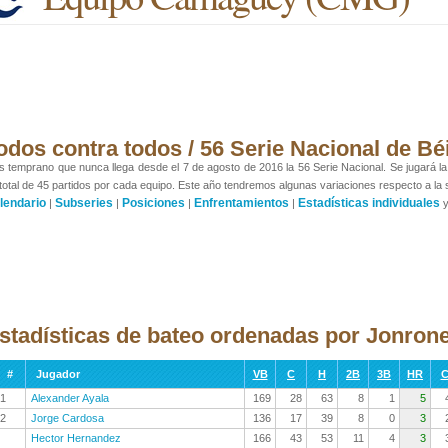
odos contra todos / 56 Serie Nacional de Bé
 temprano que nunca llega desde el 7 de agosto de 2016 la 56 Serie Nacional. Se jugará la p
total de 45 partidos por cada equipo. Este año tendremos algunas variaciones respecto a la se
lendario
Subseries
Posiciones
Enfrentamientos
Estadísticas individuales
|
|
|
|
stadísticas de bateo ordenadas por Jonron
#
Jugador
VB
C
H
2B
3B
HR
C
1
Alexander Ayala
169
28
63
8
1
5
2
Jorge Cardosa
136
17
39
8
0
3
Hector Hernandez
166
43
53
11
4
3