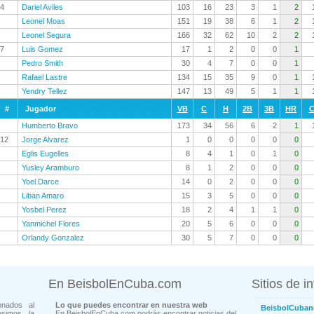
4
Dariel Aviles
103
16
23
3
1
2
Leonel Moas
151
19
38
6
1
2
Leonel Segura
166
32
62
10
2
2
7
Luis Gomez
17
1
2
0
0
1
Pedro Smith
30
4
7
0
0
1
Rafael Lastre
134
15
35
9
0
1
Yendry Tellez
147
13
49
5
1
1
#
Jugador
VB
C
H
2B
3B
HR
C
Humberto Bravo
173
34
56
6
2
1
12
Jorge Alvarez
1
0
0
0
0
0
Eglis Eugelles
8
4
1
0
1
0
Yusley Aramburo
8
1
2
0
0
0
Yoel Darce
14
0
2
0
0
0
Liban Amaro
15
3
5
0
0
0
Yosbel Perez
18
2
4
1
1
0
Yanmichel Flores
20
5
6
0
0
0
Orlandy Gonzalez
30
5
7
0
0
0
En BeisbolEnCuba.com
Sitios de i
onados al
Lo que puedes encontrar en nuestra web
BeisbolCuban
usimos la
En BeisbolEnCuba.com podrás encontrar noticias del