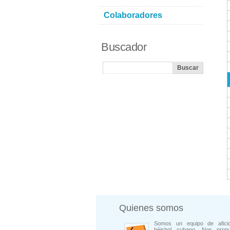
Colaboradores
Buscador
Quienes somos
Somos un equipo de afici
béisbol cubano. Nos prop