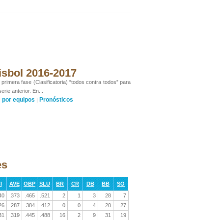
isbol 2016-2017
rimera fase (Clasificatoria) “todos contra todos” para
rie anterior. En...
por equipos
Pronósticos
y
|
es
I
AVE
OBP
SLU
BR
CR
DB
BB
SO
40
.373
.465
.521
2
1
3
28
7
26
.287
.384
.412
0
0
4
20
27
31
.319
.445
.488
16
2
9
31
19