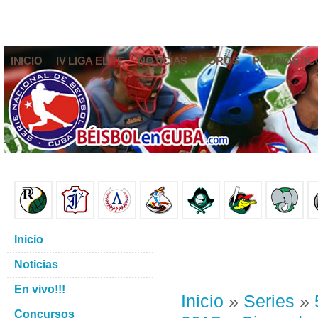
INICIO
IV LIGA ELITE
NOTICIAS
FOROS
PRONÓSTIC
Inicio
Noticias
En vivo!!!
Inicio
»
Series
»
Concursos