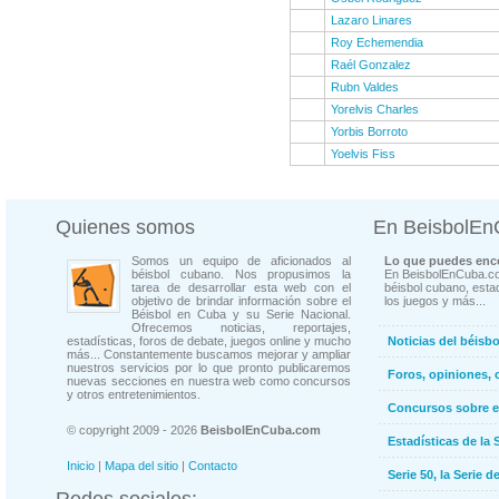
Lazaro Linares
Roy Echemendia
Raél Gonzalez
Rubn Valdes
Yorelvis Charles
Yorbis Borroto
Yoelvis Fiss
Quienes somos
En BeisbolE
Somos un equipo de aficionados al
Lo que puedes enco
béisbol cubano. Nos propusimos la
En BeisbolEnCuba.co
tarea de desarrollar esta web con el
béisbol cubano, estad
objetivo de brindar información sobre el
los juegos y más...
Béisbol en Cuba y su Serie Nacional.
Ofrecemos noticias, reportajes,
estadísticas, foros de debate, juegos online y mucho
Noticias del béisb
más... Constantemente buscamos mejorar y ampliar
nuestros servicios por lo que pronto publicaremos
Foros, opiniones, 
nuevas secciones en nuestra web como concursos
y otros entretenimientos.
Concursos sobre e
© copyright 2009 - 2026
BeisbolEnCuba.com
Estadísticas de la 
Inicio
|
Mapa del sitio
|
Contacto
Serie 50, la Serie d