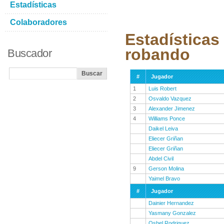
Estadísticas
Colaboradores
Estadísticas
robando
Buscador
#
Jugador
1
Luis Robert
2
Osvaldo Vazquez
3
Alexander Jimenez
4
Williams Ponce
Daikel Leiva
Eliecer Griñan
Eliecer Griñan
Abdel Civil
9
Gerson Molina
Yaimel Bravo
#
Jugador
Dainier Hernandez
Yasmany Gonzalez
Osbel Rodriguez