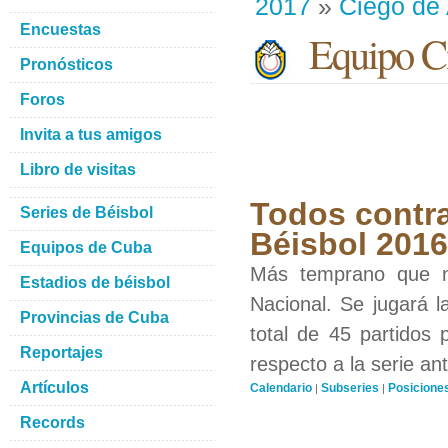
2017
»
Ciego de 
Encuestas
Equipo Ci
Pronósticos
Foros
Invita a tus amigos
Libro de visitas
Todos contra
Series de Béisbol
Béisbol 201
Equipos de Cuba
Más temprano que n
Estadios de béisbol
Nacional. Se jugará l
Provincias de Cuba
total de 45 partidos
Reportajes
respecto a la serie ant
Artículos
Calendario
Subseries
Posicione
|
|
Records