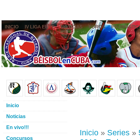
INICIO
IV LIGA ELITE
NOTICIAS
FOROS
PRONÓSTIC
Inicio
Noticias
En vivo!!!
Inicio
»
Series
»
Concursos