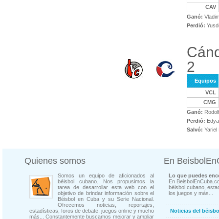
CAV
Ganó:
Vladim
Perdió:
Yusd
Cánd
2
Equipos
VCL
CMG
Ganó:
Rodolf
Perdió:
Edyab
Salvó:
Yariel
Quienes somos
En BeisbolE
Somos un equipo de aficionados al
Lo que puedes enco
béisbol cubano. Nos propusimos la
En BeisbolEnCuba.co
tarea de desarrollar esta web con el
béisbol cubano, estad
objetivo de brindar información sobre el
los juegos y más...
Béisbol en Cuba y su Serie Nacional.
Ofrecemos noticias, reportajes,
estadísticas, foros de debate, juegos online y mucho
Noticias del béisb
más... Constantemente buscamos mejorar y ampliar