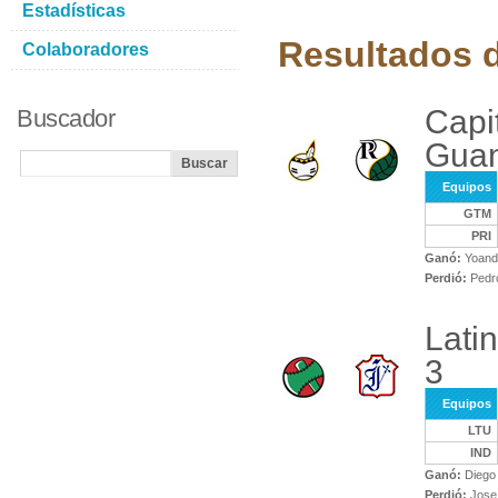
Estadísticas
Resultados d
Colaboradores
Capi
Buscador
Guan
Equipos
GTM
PRI
Ganó:
Yoand
Perdió:
Pedro
Lati
3
Equipos
LTU
IND
Ganó:
Diego
Perdió:
Jose