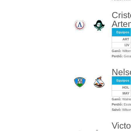
Crist
Arte
Equipos
ART
IJV
Ganó:
Wilber
Perdió:
Gera
Nels
Equipos
HOL
MAY
Ganó:
Walni
Perdió:
Essie
Salvó:
Wilso
Vict