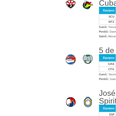
Cuba
Equipos
SCU
MTZ
Ganó:
Yosva
Perdió:
Danny
Salvó:
Alexan
5 de
Equipos
GRA
CFG
Ganó:
Yasma
Perdió:
Juan 
José
Spiri
Equipos
SSP