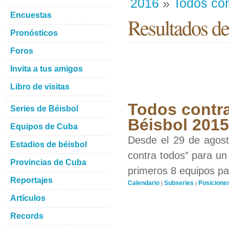
2016
»
Todos con
Encuestas
Resultados de
Pronósticos
Foros
Invita a tus amigos
Libro de visitas
Todos contra
Series de Béisbol
Béisbol 201
Equipos de Cuba
Desde el 29 de agosto
Estadios de béisbol
contra todos” para un 
Provincias de Cuba
primeros 8 equipos par
Reportajes
Calendario
Subseries
Posicione
|
|
Artículos
Records