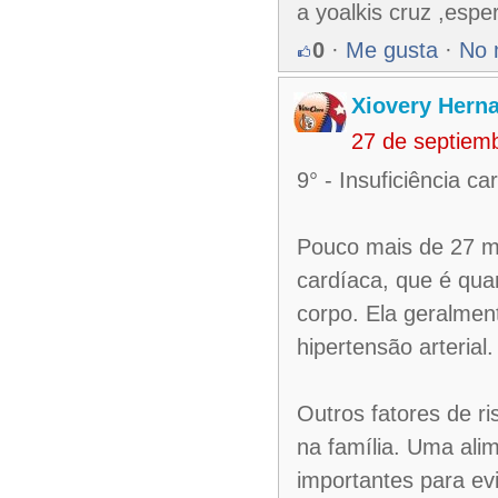
a yoalkis cruz ,espe
0
·
Me gusta
·
No 
Xiovery Herna
27 de septiem
9° - Insuficiência ca
Pouco mais de 27 mi
cardíaca, que é qua
corpo. Ela geralmen
hipertensão arterial.
Outros fatores de r
na família. Uma alim
importantes para evi