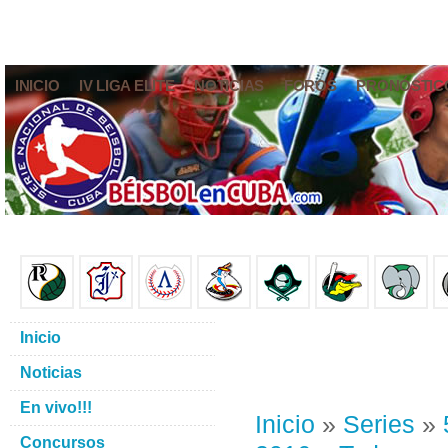
INICIO
IV LIGA ELITE
NOTICIAS
FOROS
PRONÓSTIC
Inicio
Noticias
En vivo!!!
Inicio
»
Series
»
Concursos