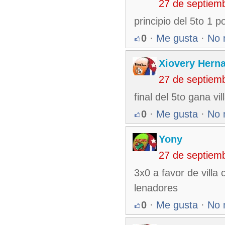
27 de septiem
principio del 5to 1 p
0
·
Me gusta
·
No 
Xiovery Herna
27 de septiem
final del 5to gana vil
0
·
Me gusta
·
No 
Yony
27 de septiem
3x0 a favor de villa
lenadores
0
·
Me gusta
·
No 