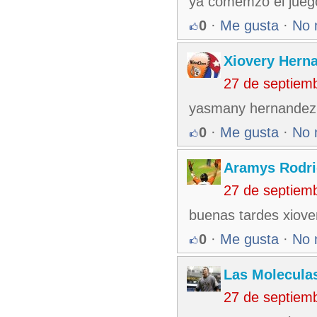
ya comemzo el juego
0
·
Me gusta
·
No 
Xiovery Herna
27 de septiem
yasmany hernandez c
0
·
Me gusta
·
No 
Aramys Rodri
27 de septiem
buenas tardes xiov
0
·
Me gusta
·
No 
Las Molecula
27 de septiem