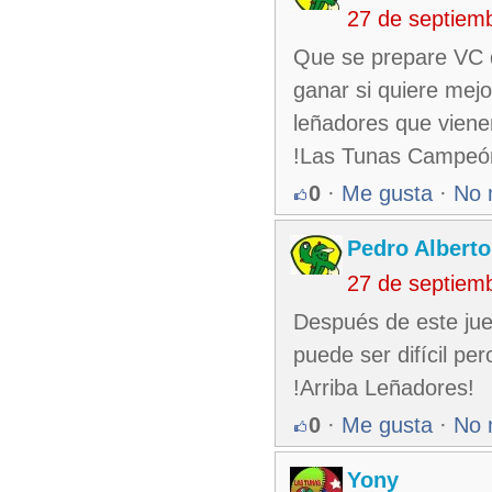
27 de septiem
Que se prepare VC q
ganar si quiere mej
leñadores que viene
!Las Tunas Campeó
0
·
Me gusta
·
No 
Pedro Alberto
27 de septiem
Después de este jue
puede ser difícil per
!Arriba Leñadores!
0
·
Me gusta
·
No 
Yony