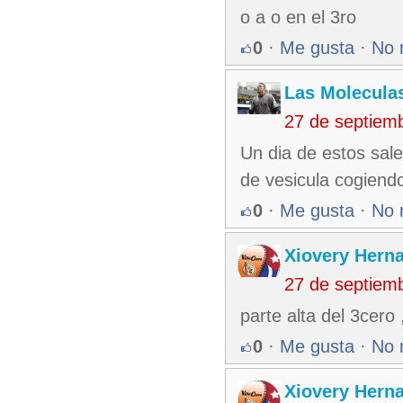
o a o en el 3ro
0
·
Me gusta
·
No 
Las Molecula
27 de septiem
Un dia de estos sale
de vesicula cogiendo
0
·
Me gusta
·
No 
Xiovery Herna
27 de septiem
parte alta del 3cero
0
·
Me gusta
·
No 
Xiovery Herna