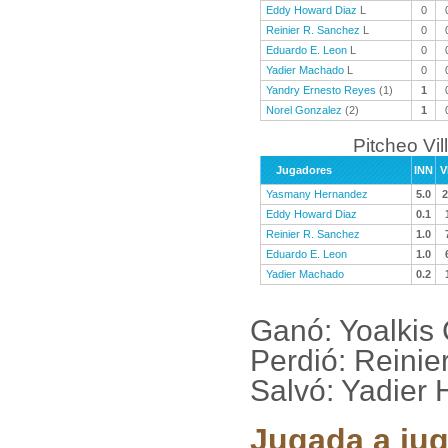
Eddy Howard Diaz
L
0
Reinier R. Sanchez
L
0
Eduardo E. Leon
L
0
Yadier Machado
L
0
Yandry Ernesto Reyes
(1)
1
Norel Gonzalez
(2)
1
Pitcheo Vil
Jugadores
INN
V
Yasmany Hernandez
5.0
2
Eddy Howard Diaz
0.1
Reinier R. Sanchez
1.0
Eduardo E. Leon
1.0
Yadier Machado
0.2
Ganó: Yoalkis
Perdió: Reinie
Salvó: Yadier 
Jugada a jug