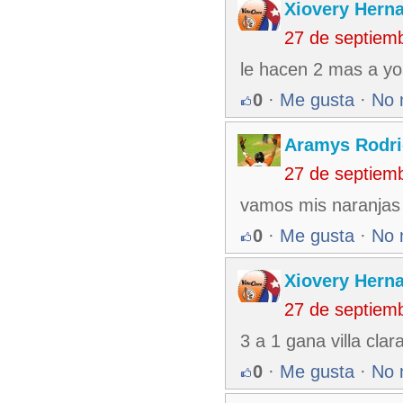
Xiovery Herna
27 de septiem
le hacen 2 mas a yoa
0
·
Me gusta
·
No 
Aramys Rodri
27 de septiem
vamos mis naranjas 
0
·
Me gusta
·
No 
Xiovery Herna
27 de septiem
3 a 1 gana villa clar
0
·
Me gusta
·
No 