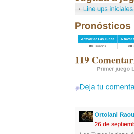
Line ups iniciales
Pronósticos 
A favor de Las Tunas
A favor d
80
usuarios
80
u
119 Comentari
Primer juego L
Deja tu comenta
Ortolani Raou
26 de septiem