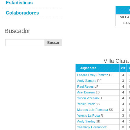
Estadísticas
Colaboradores
VILLA
LAS
Buscador
Villa Clara
Jugadores
VB
Lazaro Livey Ramirez
CF
3
Andy Zamora
RF
3
Raul Reyes
LF
4
Ariel Borrero
1B
4
Yurien Vizcaino
D
4
Yeniet Perez
3B
3
Marcos Luis Fonseca
SS
3
Yulexis La Rosa
R
3
Andy Sarduy
2B
4
Yasmany Hernandez
L
0