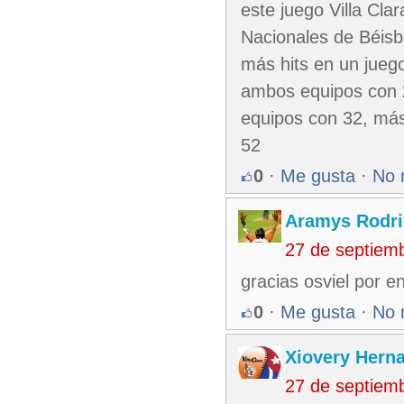
este juego Villa Cl
Nacionales de Béisb
más hits en un jueg
ambos equipos con 
equipos con 32, más
52
0
·
Me gusta
·
No 
Aramys Rodri
27 de septiem
gracias osviel por e
0
·
Me gusta
·
No 
Xiovery Herna
27 de septiem