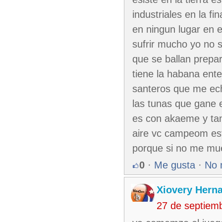
industriales en la fi
en ningun lugar en 
sufrir mucho yo no 
que se ballan prepa
tiene la habana ente
santeros que me eche
las tunas que gane e
es con akaeme y tan
aire vc campeom es
porque si no me mue
0
·
Me gusta
·
No 
Xiovery Herna
27 de septiem