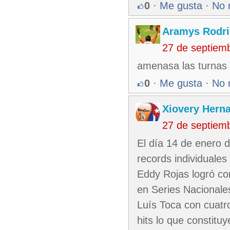
0
·
Me gusta
·
No 
Aramys Rodri
27 de septiem
amenasa las turnas 
0
·
Me gusta
·
No 
Xiovery Herna
27 de septiem
El día 14 de enero 
records individuale
Eddy Rojas logró co
en Series Nacionale
Luís Toca con cuatr
hits lo que constit