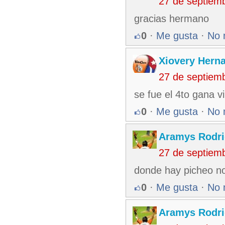
27 de septiem
gracias hermano
0
·
Me gusta
·
No 
Xiovery Herna
27 de septiem
se fue el 4to gana vi
0
·
Me gusta
·
No 
Aramys Rodri
27 de septiem
donde hay picheo no
0
·
Me gusta
·
No 
Aramys Rodri