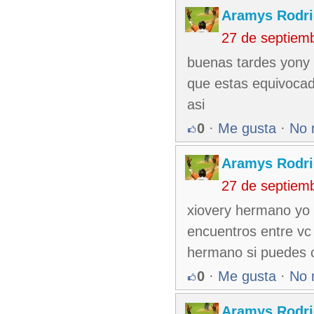
Aramys Rodri
27 de septiem
buenas tardes yony 
que estas equivocad
asi
0
·
Me gusta
·
No 
Aramys Rodri
27 de septiem
xiovery hermano yo 
encuentros entre vc
hermano si puedes
0
·
Me gusta
·
No 
Aramys Rodri