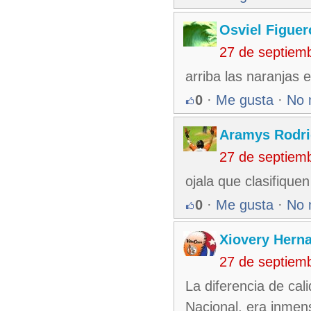
Osviel Figuer
27 de septiem
arriba las naranjas 
0
·
Me gusta
·
No 
Aramys Rodri
27 de septiem
ojala que clasifique
0
·
Me gusta
·
No 
Xiovery Herna
27 de septiem
La diferencia de cal
Nacional, era inmen