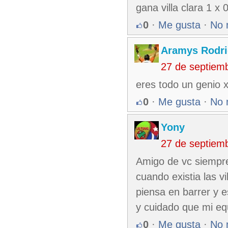
gana villa clara 1 x 
0
·
Me gusta
·
No 
Aramys Rodri
27 de septiem
eres todo un genio 
0
·
Me gusta
·
No 
Yony
27 de septiem
Amigo de vc siempre
cuando existia las v
piensa en barrer y 
y cuidado que mi eq
0
·
Me gusta
·
No 