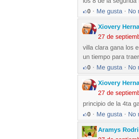
los 8 de la segunda 
0
·
Me gusta
·
No 
Xiovery Herna
27 de septiem
villa clara gana los
un tiempo para traer
0
·
Me gusta
·
No 
Xiovery Herna
27 de septiem
principio de la 4ta ga
0
·
Me gusta
·
No 
Aramys Rodri