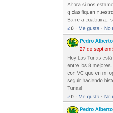
Ahora si nos estamo
q clasifiquen nuestr
Barre a cualquira.. 
0
·
Me gusta
·
No 
Pedro Alberto
27 de septiem
Hoy Las Tunas está l
entre los 8 mejores.
con VC que en mi opi
seguir haciendo hist
Tunas!
0
·
Me gusta
·
No 
Pedro Alberto