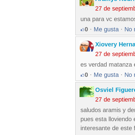
27 de septiem
una para vc estamo
0
·
Me gusta
·
No 
Xiovery Herna
27 de septiem
es verdad matanza e
0
·
Me gusta
·
No 
Osviel Figuer
27 de septiem
saludos aramis y de
pues esta lloviendo 
interesante de este