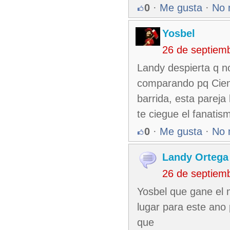
0
·
Me gusta
·
No 
Yosbel
26 de septiem
Landy despierta q 
comparando pq Cienf
barrida, esta pareja
te ciegue el fanatis
0
·
Me gusta
·
No 
Landy Ortega
26 de septiem
Yosbel que gane el m
lugar para este ano
que