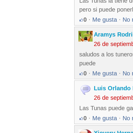
Las Tunas la tiene 
pero si puede ponerl
0
·
Me gusta
·
No 
Aramys Rodri
26 de septiem
saludos a los tunero
puede
0
·
Me gusta
·
No 
Luis Orlando 
26 de septiem
Las Tunas puede gan
0
·
Me gusta
·
No 