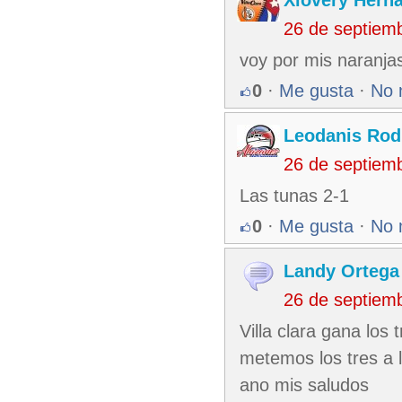
Xiovery Herna
26 de septiem
voy por mis naranjas
0
·
Me gusta
·
No 
Leodanis Rod
26 de septiem
Las tunas 2-1
0
·
Me gusta
·
No 
Landy Ortega
26 de septiem
Villa clara gana los 
metemos los tres a l
ano mis saludos