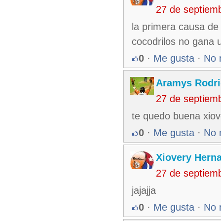
27 de septiem
la primera causa de 
cocodrilos no gana un
0
·
Me gusta
·
No 
Aramys Rodri
27 de septiem
te quedo buena xiov
0
·
Me gusta
·
No 
Xiovery Herna
27 de septiem
jajajja
0
·
Me gusta
·
No 