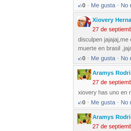
0
·
Me gusta
·
No 
Xiovery Herna
27 de septiem
disculpen jajajaj,m
muerte en brasil ,jaj
0
·
Me gusta
·
No 
Aramys Rodri
27 de septiem
xiovery has uno en
0
·
Me gusta
·
No 
Aramys Rodri
27 de septiem