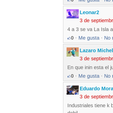
Leonar2
3 de septiemb
4 a 3 se va La Isla a
0
·
Me gusta
·
No 
Lazaro Miche
3 de septiemb
En que inin esta el 
0
·
Me gusta
·
No 
Eduardo Mora
3 de septiemb
Industriales tiene k