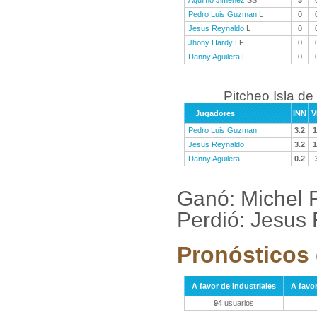
Aquimo Jimenez
SS
3
Pedro Luis Guzman
L
0
Jesus Reynaldo
L
0
Jhony Hardy
LF
0
Danny Aguilera
L
0
Pitcheo Isla de
Jugadores
INN
V
Pedro Luis Guzman
3.2
1
Jesus Reynaldo
3.2
1
Danny Aguilera
0.2
Ganó: Michel 
Perdió: Jesus
Pronósticos 
A favor de Industriales
A favor
94
usuarios