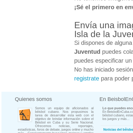
¡Sé el primero en en
Envía una imag
Isla de la Juv
Si dispones de algun
Juventud
puedes cola
puedes especificar un 
No has iniciado sesió
registrate
para poder 
Quienes somos
En BeisbolE
Somos un equipo de aficionados al
Lo que puedes enco
béisbol cubano. Nos propusimos la
En BeisbolEnCuba.co
tarea de desarrollar esta web con el
béisbol cubano, estad
objetivo de brindar información sobre el
los juegos y más...
Béisbol en Cuba y su Serie Nacional.
Ofrecemos noticias, reportajes,
estadísticas, foros de debate, juegos online y mucho
Noticias del béisb