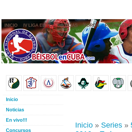
INICIO
IV LIGA ELITE
NOTICIAS
FOROS
PRONÓSTIC
Inicio
Noticias
En vivo!!!
Inicio
»
Series
»
Concursos