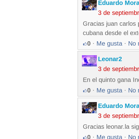
Eduardo Mora
3 de septiemb
Gracias juan carlos
cubana desde el ext
0
·
Me gusta
·
No 
Leonar2
3 de septiemb
En el quinto gana In
0
·
Me gusta
·
No 
Eduardo Mora
3 de septiemb
Gracias leonar.la sig
0
·
Me gusta
·
No 