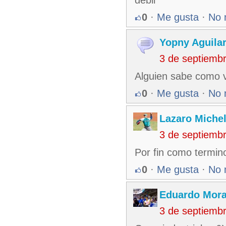
debil
0
·
Me gusta
·
No 
Yopny Aguilar
3 de septiemb
Alguien sabe como va
0
·
Me gusta
·
No 
Lazaro Miche
3 de septiemb
Por fin como termino
0
·
Me gusta
·
No 
Eduardo Mora
3 de septiemb