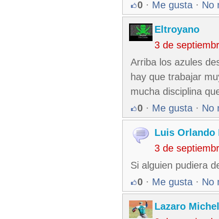
0
·
Me gusta
·
No 
Eltroyano
3 de septiemb
Arriba los azules d
hay que trabajar muy
mucha disciplina qu
0
·
Me gusta
·
No 
Luis Orlando 
3 de septiemb
Si alguien pudiera d
0
·
Me gusta
·
No 
Lazaro Miche