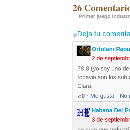
26 Comentarios
Primer juego Industr
Deja tu comenta
Ortolani Raou
2 de septiemb
78-8 (yo soy uno de 
todavia son los sub
Clara.
0
·
Me gusta
·
No 
Habana Del E
3 de septiemb
no creo que Industri