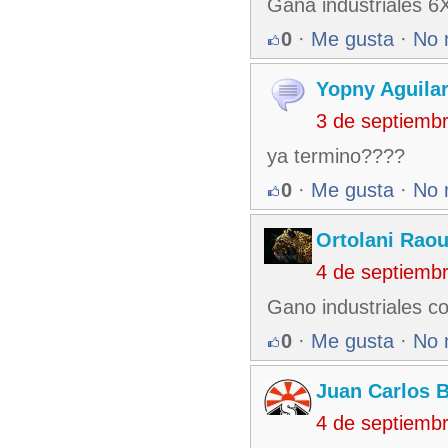
Gana industriales 6
0
·
Me gusta
·
No 
Yopny Aguilar
3 de septiemb
ya termino????
0
·
Me gusta
·
No 
Ortolani Raou
4 de septiemb
Gano industriales co
0
·
Me gusta
·
No 
Juan Carlos 
4 de septiemb