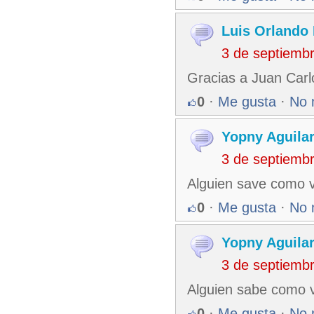
Luis Orlando 
3 de septiemb
Gracias a Juan Carl
0
·
Me gusta
·
No 
Yopny Aguilar
3 de septiemb
Alguien save como va
0
·
Me gusta
·
No 
Yopny Aguilar
3 de septiemb
Alguien sabe como va
0
·
Me gusta
·
No 