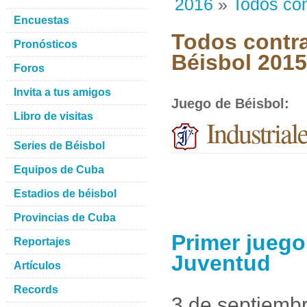
2016
»
Todos con
Encuestas
Todos contra
Pronósticos
Béisbol 201
Foros
Invita a tus amigos
Juego de Béisbol
:
Libro de visitas
Industrial
Series de Béisbol
Equipos de Cuba
Estadios de béisbol
Provincias de Cuba
Primer juego 
Reportajes
Juventud
Artículos
Records
3 de septiemb