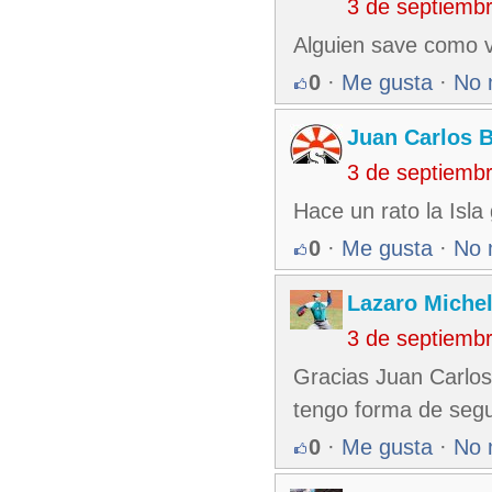
3 de septiemb
Alguien save como va
0
·
Me gusta
·
No 
Juan Carlos 
3 de septiemb
Hace un rato la Isla
0
·
Me gusta
·
No 
Lazaro Miche
3 de septiemb
Gracias Juan Carlos
tengo forma de segu
0
·
Me gusta
·
No 