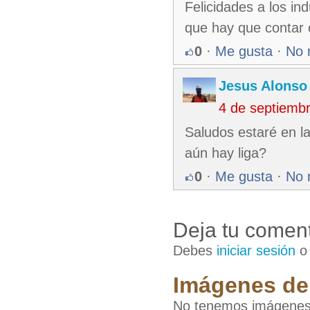
Felicidades a los ind
que hay que contar 
0
·
Me gusta
·
No 
Jesus Alonso
4 de septiemb
Saludos estaré en l
aún hay liga?
0
·
Me gusta
·
No 
Deja tu coment
Debes
iniciar sesión
Imágenes de 
No tenemos imágenes d