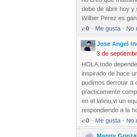
debe de abrir hoy y 
Wilber Perez es gan
0
·
Me gusta
·
No 
Jose Angel In
3 de septiemb
HOLA,todo depende k
inspirado de hace un
pudimos derrotar a 
practicamente comple
en el latino,vi un e
respondiendo a la h
0
·
Me gusta
·
No 
Manny Gonza