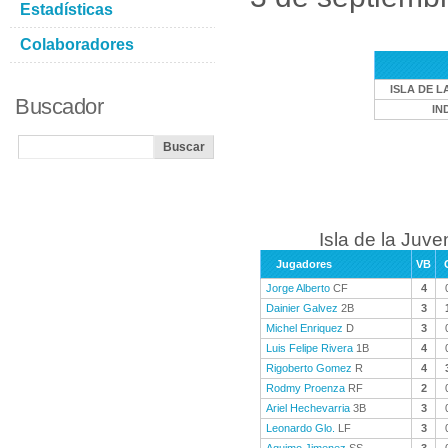
Estadísticas
Colaboradores
ISLA DE L
Buscador
IN
Isla de la Juve
Jugadores
VB
Jorge Alberto
CF
4
Dainier Galvez
2B
3
Michel Enriquez
D
3
Luis Felipe Rivera
1B
4
Rigoberto Gomez
R
4
Rodmy Proenza
RF
2
Ariel Hechevarria
3B
3
Leonardo Glo.
LF
3