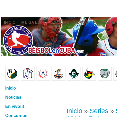
INICIO
IV LIGA ELITE
NOTICIAS
FOROS
PRONÓSTIC
Inicio
Noticias
En vivo!!!
Inicio
»
Series
»
Concursos