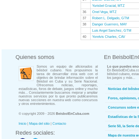
Yurisbel Gracial
,
MTZ
36
Onel Vega
,
MTZ
37
Robert L. Delgado
,
GTM
38
Danger Guerrero
,
MAY
Luis Angel Sanchez
,
GTM
40
Yorelvis Charles
,
CAV
Quienes somos
En BeisbolE
Somos un equipo de aficionados al
Lo que puedes enco
béisbol cubano. Nos propusimos la
En BeisbolEnCuba.co
tarea de desarrollar esta web con el
béisbol cubano, estad
objetivo de brindar información sobre el
los juegos y más...
Béisbol en Cuba y su Serie Nacional.
Ofrecemos noticias, reportajes,
estadísticas, foros de debate, juegos online y mucho
Noticias del béisb
más... Constantemente buscamos mejorar y ampliar
nuestros servicios por lo que pronto publicaremos
Foros, opiniones, 
nuevas secciones en nuestra web como concursos
y otros entretenimientos.
Concursos sobre e
© copyright 2009 - 2026
BeisbolEnCuba.com
Estadísticas de la 
Inicio
|
Mapa del sitio
|
Contacto
Serie 50, la Serie d
Redes sociales:
Mapa de nuestra 