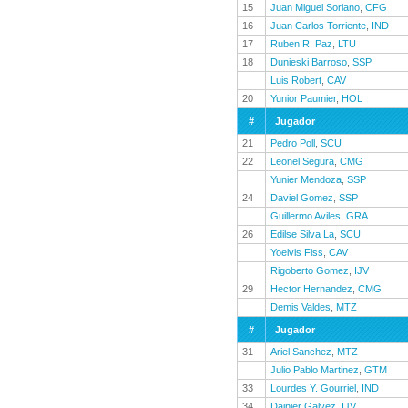
15
Juan Miguel Soriano
,
CFG
16
Juan Carlos Torriente
,
IND
17
Ruben R. Paz
,
LTU
18
Dunieski Barroso
,
SSP
Luis Robert
,
CAV
20
Yunior Paumier
,
HOL
#
Jugador
21
Pedro Poll
,
SCU
22
Leonel Segura
,
CMG
Yunier Mendoza
,
SSP
24
Daviel Gomez
,
SSP
Guillermo Aviles
,
GRA
26
Edilse Silva La
,
SCU
Yoelvis Fiss
,
CAV
Rigoberto Gomez
,
IJV
29
Hector Hernandez
,
CMG
Demis Valdes
,
MTZ
#
Jugador
31
Ariel Sanchez
,
MTZ
Julio Pablo Martinez
,
GTM
33
Lourdes Y. Gourriel
,
IND
34
Dainier Galvez
,
IJV