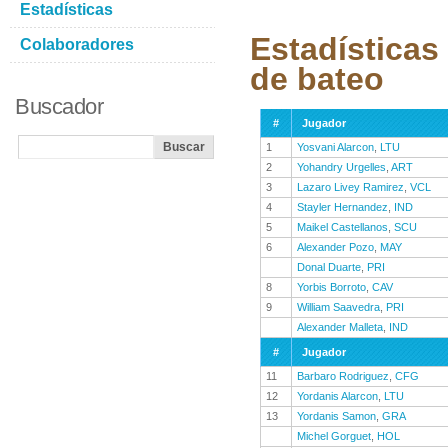
Estadísticas
Estadísticas
Colaboradores
de bateo
Buscador
#
Jugador
1
Yosvani Alarcon
,
LTU
2
Yohandry Urgelles
,
ART
3
Lazaro Livey Ramirez
,
VCL
4
Stayler Hernandez
,
IND
5
Maikel Castellanos
,
SCU
6
Alexander Pozo
,
MAY
Donal Duarte
,
PRI
8
Yorbis Borroto
,
CAV
9
William Saavedra
,
PRI
Alexander Malleta
,
IND
#
Jugador
11
Barbaro Rodriguez
,
CFG
12
Yordanis Alarcon
,
LTU
13
Yordanis Samon
,
GRA
Michel Gorguet
,
HOL