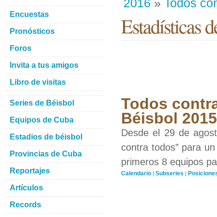
2016
»
Todos con
Encuestas
Estadísticas d
Pronósticos
Foros
Invita a tus amigos
Libro de visitas
Todos contra
Series de Béisbol
Béisbol 201
Equipos de Cuba
Desde el 29 de agosto
Estadios de béisbol
contra todos” para un 
Provincias de Cuba
primeros 8 equipos par
Reportajes
Calendario
Subseries
Posicione
|
|
Artículos
Records