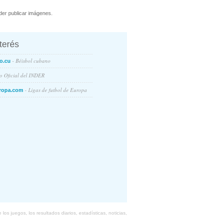
er publicar imágenes.
nterés
- Béisbol cubano
o.cu
io Oficial del INDER
- Ligas de futbol de Europa
ropa.com
s juegos, los resultados diarios, estadísticas, noticias,