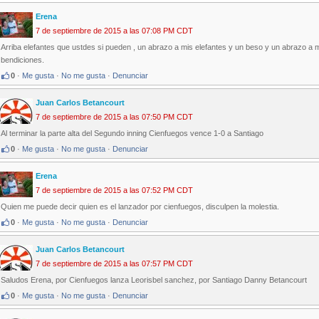
Erena
7 de septiembre de 2015 a las 07:08 PM CDT
Arriba elefantes que ustdes si pueden , un abrazo a mis elefantes y un beso y un abrazo a mi 
bendiciones.
0
·
Me gusta
·
No me gusta
·
Denunciar
Juan Carlos Betancourt
7 de septiembre de 2015 a las 07:50 PM CDT
Al terminar la parte alta del Segundo inning Cienfuegos vence 1-0 a Santiago
0
·
Me gusta
·
No me gusta
·
Denunciar
Erena
7 de septiembre de 2015 a las 07:52 PM CDT
Quien me puede decir quien es el lanzador por cienfuegos, disculpen la molestia.
0
·
Me gusta
·
No me gusta
·
Denunciar
Juan Carlos Betancourt
7 de septiembre de 2015 a las 07:57 PM CDT
Saludos Erena, por Cienfuegos lanza Leorisbel sanchez, por Santiago Danny Betancourt
0
·
Me gusta
·
No me gusta
·
Denunciar