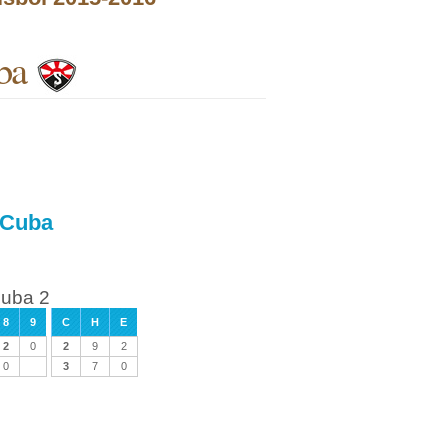
ba
 Cuba
Cuba 2
8
9
C
H
E
2
0
2
9
2
0
3
7
0