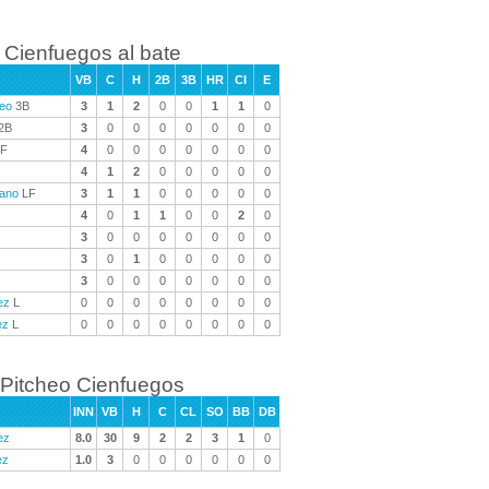
Cienfuegos al bate
VB
C
H
2B
3B
HR
CI
E
teo
3B
3
1
2
0
0
1
1
0
2B
3
0
0
0
0
0
0
0
F
4
0
0
0
0
0
0
0
4
1
2
0
0
0
0
0
iano
LF
3
1
1
0
0
0
0
0
4
0
1
1
0
0
2
0
3
0
0
0
0
0
0
0
3
0
1
0
0
0
0
0
3
0
0
0
0
0
0
0
ez
L
0
0
0
0
0
0
0
0
ez
L
0
0
0
0
0
0
0
0
Pitcheo Cienfuegos
INN
VB
H
C
CL
SO
BB
DB
ez
8.0
30
9
2
2
3
1
0
ez
1.0
3
0
0
0
0
0
0