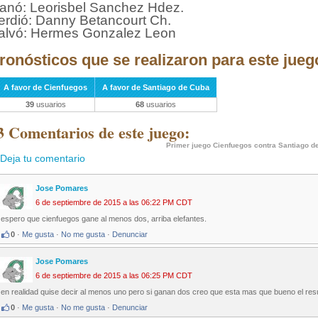
anó: Leorisbel Sanchez Hdez.
erdió: Danny Betancourt Ch.
alvó: Hermes Gonzalez Leon
ronósticos que se realizaron para este jueg
A favor de Cienfuegos
A favor de Santiago de Cuba
39
usuarios
68
usuarios
3 Comentarios de este juego:
Primer juego Cienfuegos contra Santiago d
Deja tu comentario
Jose Pomares
6 de septiembre de 2015 a las 06:22 PM CDT
espero que cienfuegos gane al menos dos, arriba elefantes.
0
·
Me gusta
·
No me gusta
·
Denunciar
Jose Pomares
6 de septiembre de 2015 a las 06:25 PM CDT
en realidad quise decir al menos uno pero si ganan dos creo que esta mas que bueno el resu
0
·
Me gusta
·
No me gusta
·
Denunciar