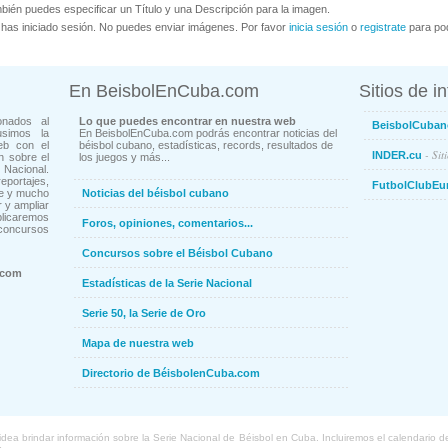
bién puedes especificar un Título y una Descripción para la imagen.
has iniciado sesión. No puedes enviar imágenes. Por favor
inicia sesión
o
registrate
para pod
En BeisbolEnCuba.com
Sitios de i
onados al
Lo que puedes encontrar en nuestra web
BeisbolCuban
usimos la
En BeisbolEnCuba.com podrás encontrar noticias del
eb con el
béisbol cubano, estadísticas, records, resultados de
- Sit
INDER.cu
n sobre el
los juegos y más...
Nacional.
ortajes,
FutbolClubEu
ne y mucho
Noticias del béisbol cubano
 y ampliar
blicaremos
Foros, opiniones, comentarios...
concursos
Concursos sobre el Béisbol Cubano
.com
Estadísticas de la Serie Nacional
Serie 50, la Serie de Oro
Mapa de nuestra web
Directorio de BéisbolenCuba.com
a brindar información sobre la Serie Nacional de Béisbol en Cuba. Incluiremos el calendario de lo