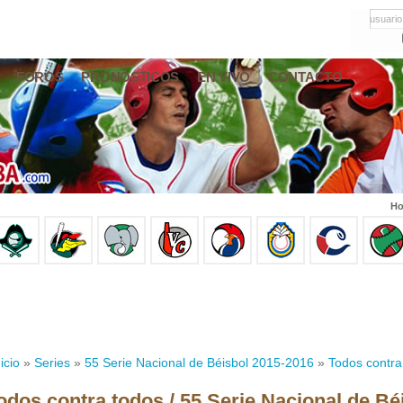
usuario
FOROS
PRONÓSTICOS
EN VIVO
CONTACTO
Ho
icio
»
Series
»
55 Serie Nacional de Béisbol 2015-2016
»
Todos contra
odos contra todos / 55 Serie Nacional de Bé