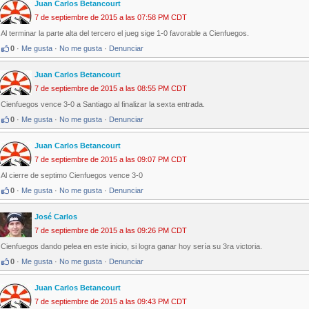
Juan Carlos Betancourt
7 de septiembre de 2015 a las 07:58 PM CDT
Al terminar la parte alta del tercero el jueg sige 1-0 favorable a Cienfuegos.
0
·
Me gusta
·
No me gusta
·
Denunciar
Juan Carlos Betancourt
7 de septiembre de 2015 a las 08:55 PM CDT
Cienfuegos vence 3-0 a Santiago al finalizar la sexta entrada.
0
·
Me gusta
·
No me gusta
·
Denunciar
Juan Carlos Betancourt
7 de septiembre de 2015 a las 09:07 PM CDT
Al cierre de septimo Cienfuegos vence 3-0
0
·
Me gusta
·
No me gusta
·
Denunciar
José Carlos
7 de septiembre de 2015 a las 09:26 PM CDT
Cienfuegos dando pelea en este inicio, si logra ganar hoy sería su 3ra victoria.
0
·
Me gusta
·
No me gusta
·
Denunciar
Juan Carlos Betancourt
7 de septiembre de 2015 a las 09:43 PM CDT