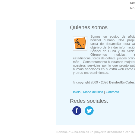
tam
No 
Quienes somos
Somos un equipo de afici
béisbol cubano. Nos prop
tarea de desarrollar esta w
objetivo de brindar informació
Béisbol en Cuba y su Serie 
Ofrecemos noticias, rep
estadísticas, foros de debate, juegos onli
más... Constantemente buscamos mejorar
nuestros servicios por lo que pronto pu
nuevas secciones en nuestra web como 
y otros entretenimientos.
© copyright 2009 - 2026
BeisbolEnCuba
Inicio
|
Mapa del sitio
|
Contacto
Redes sociales:
BeisbolEnCuba.com es un proyecto desarrollado con la ide