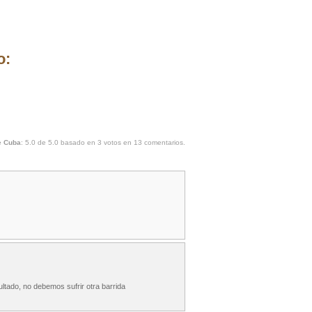
o:
e Cuba
:
5.0
de
5.0
basado en
3
votos en
13
comentarios.
ltado, no debemos sufrir otra barrida