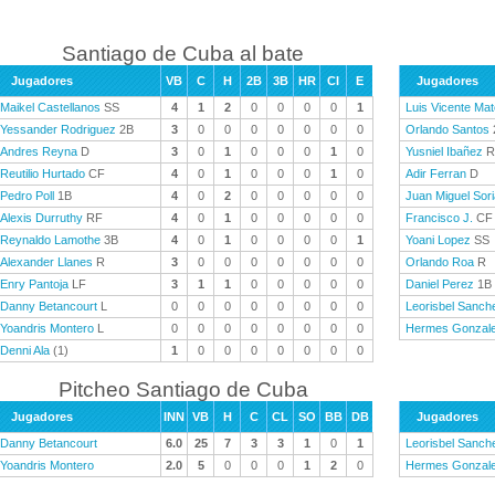
Santiago de Cuba al bate
Jugadores
VB
C
H
2B
3B
HR
CI
E
Jugadores
Maikel Castellanos
SS
4
1
2
0
0
0
0
1
Luis Vicente Ma
Yessander Rodriguez
2B
3
0
0
0
0
0
0
0
Orlando Santos
Andres Reyna
D
3
0
1
0
0
0
1
0
Yusniel Ibañez
R
Reutilio Hurtado
CF
4
0
1
0
0
0
1
0
Adir Ferran
D
Pedro Poll
1B
4
0
2
0
0
0
0
0
Juan Miguel Sor
Alexis Durruthy
RF
4
0
1
0
0
0
0
0
Francisco J.
CF
Reynaldo Lamothe
3B
4
0
1
0
0
0
0
1
Yoani Lopez
SS
Alexander Llanes
R
3
0
0
0
0
0
0
0
Orlando Roa
R
Enry Pantoja
LF
3
1
1
0
0
0
0
0
Daniel Perez
1B
Danny Betancourt
L
0
0
0
0
0
0
0
0
Leorisbel Sanch
Yoandris Montero
L
0
0
0
0
0
0
0
0
Hermes Gonzal
Denni Ala
(1)
1
0
0
0
0
0
0
0
Pitcheo Santiago de Cuba
Jugadores
INN
VB
H
C
CL
SO
BB
DB
Jugadores
Danny Betancourt
6.0
25
7
3
3
1
0
1
Leorisbel Sanch
Yoandris Montero
2.0
5
0
0
0
1
2
0
Hermes Gonzal