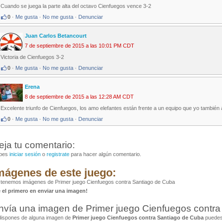
Cuando se juega la parte alta del octavo Cienfuegos vence 3-2
0
·
Me gusta
·
No me gusta
·
Denunciar
Juan Carlos Betancourt
7 de septiembre de 2015 a las 10:01 PM CDT
Victoria de Cienfuegos 3-2
0
·
Me gusta
·
No me gusta
·
Denunciar
Erena
8 de septiembre de 2015 a las 12:28 AM CDT
Excelente triunfo de Cienfuegos, los amo elefantes están frente a un equipo que yo también
0
·
Me gusta
·
No me gusta
·
Denunciar
eja tu comentario:
bes
iniciar sesión
o
registrate
para hacer algún comentario.
mágenes de este juego:
tenemos imágenes de Primer juego Cienfuegos contra Santiago de Cuba
é el primero en enviar una imagen!
nvía una imagen de Primer juego Cienfuegos contr
dispones de alguna imagen de
Primer juego Cienfuegos contra Santiago de Cuba
puedes 