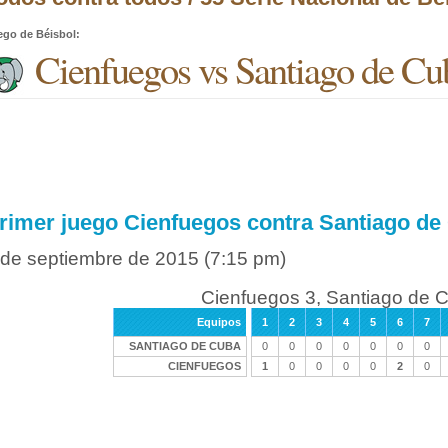
ego de Béisbol
:
Cienfuegos vs Santiago de Cu
rimer juego Cienfuegos contra Santiago de
 de septiembre de 2015
(7:15 pm)
Cienfuegos 3, Santiago de 
Equipos
1
2
3
4
5
6
7
SANTIAGO DE CUBA
0
0
0
0
0
0
0
CIENFUEGOS
1
0
0
0
0
2
0