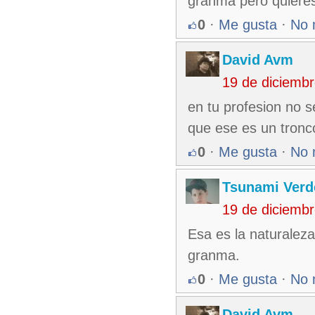
granma pero quieres 
0
·
Me gusta
·
No 
David Avm
19 de diciemb
en tu profesion no s
que ese es un tronco 
0
·
Me gusta
·
No 
Tsunami Verd
19 de diciemb
Esa es la naturaleza 
granma.
0
·
Me gusta
·
No 
David Avm