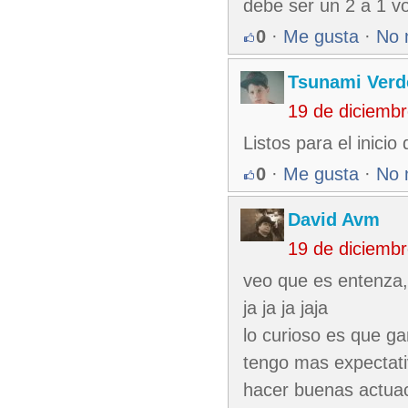
debe ser un 2 a 1 vo
0
·
Me gusta
·
No 
Tsunami Verd
19 de diciemb
Listos para el inicio
0
·
Me gusta
·
No 
David Avm
19 de diciemb
veo que es entenza, j
ja ja ja jaja
lo curioso es que g
tengo mas expectativ
hacer buenas actua