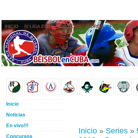
INICIO
IV LIGA ELITE
NOTICIAS
FOROS
PRONÓSTIC
Inicio
Noticias
En vivo!!!
Inicio
»
Series
»
Concursos