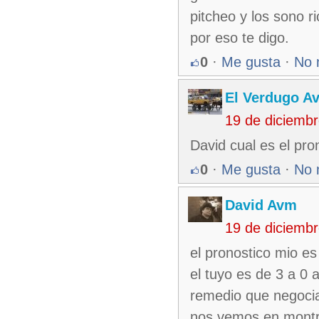
pitcheo y los sono ri
por eso te digo.
0
·
Me gusta
·
No 
El Verdugo A
19 de diciemb
David cual es el pro
0
·
Me gusta
·
No 
David Avm
19 de diciemb
el pronostico mio es
el tuyo es de 3 a 0 
remedio que negocia
nos vemos en montr