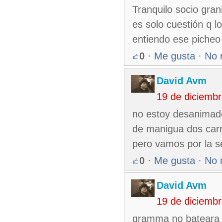
Tranquilo socio gran
es solo cuestión q 
entiendo ese picheo 
0
·
Me gusta
·
No 
David Avm
19 de diciemb
no estoy desanimado,
de manigua dos car
pero vamos por la se
0
·
Me gusta
·
No 
David Avm
19 de diciemb
gramma no bateara 