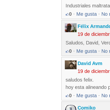
Industriales maltra
0
·
Me gusta
·
No 
Félix Armando
19 de diciemb
Saludos, David, Ver
0
·
Me gusta
·
No 
David Avm
19 de diciemb
saludos felix.
hoy esta alineando p
0
·
Me gusta
·
No 
Comiko