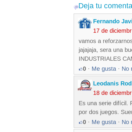
Deja tu comenta
Fernando Jav
17 de diciemb
vamos a reforzarnos
jajajaja, sera una b
INDUSTRIALES C
0
·
Me gusta
·
No 
Leodanis Rod
18 de diciemb
Es una serie difícil
por dos juegos. Suer
0
·
Me gusta
·
No 