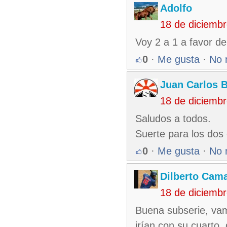
Adolfo
18 de diciemb
Voy 2 a 1 a favor d
0
·
Me gusta
·
No 
Juan Carlos 
18 de diciemb
Saludos a todos.
Suerte para los dos
0
·
Me gusta
·
No 
Dilberto Cam
18 de diciemb
Buena subserie, va
irían con su cuarto 