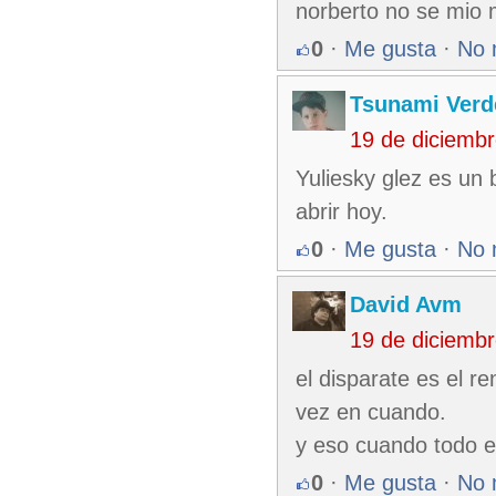
norberto no se mio m
0
·
Me gusta
·
No 
Tsunami Verd
19 de diciemb
Yuliesky glez es un
abrir hoy.
0
·
Me gusta
·
No 
David Avm
19 de diciemb
el disparate es el re
vez en cuando.
y eso cuando todo 
0
·
Me gusta
·
No 