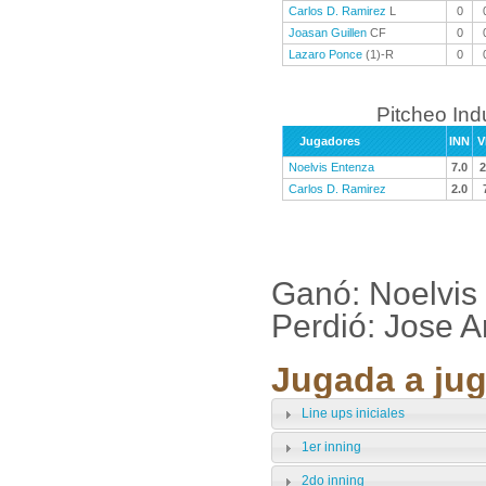
Carlos D. Ramirez
L
0
Joasan Guillen
CF
0
Lazaro Ponce
(1)-R
0
Pitcheo Ind
Jugadores
INN
V
Noelvis Entenza
7.0
2
Carlos D. Ramirez
2.0
Ganó: Noelvis
Perdió: Jose 
Jugada a jug
Line ups iniciales
1er inning
2do inning