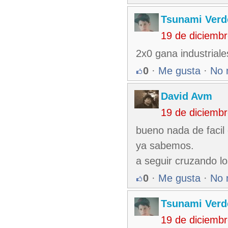
Tsunami Verd
19 de diciemb
2x0 gana industriales
0
·
Me gusta
·
No 
David Avm
19 de diciemb
bueno nada de facil
ya sabemos.
a seguir cruzando lo
0
·
Me gusta
·
No 
Tsunami Verd
19 de diciemb