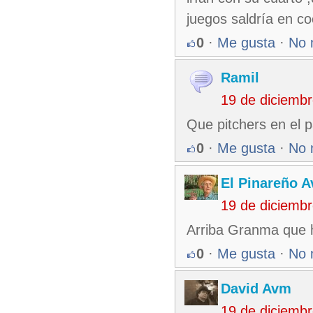
juegos saldría en c
0
·
Me gusta
·
No 
Ramil
19 de diciemb
Que pitchers en el p
0
·
Me gusta
·
No 
El Pinareño 
19 de diciemb
Arriba Granma que h
0
·
Me gusta
·
No 
David Avm
19 de diciemb