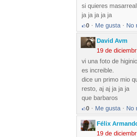
si quieres masarreal
ja ja ja ja ja
0
·
Me gusta
·
No 
David Avm
19 de diciemb
vi una foto de higini
es increible.
dice un primo mio qu
resto, aj aj ja ja ja
que barbaros
0
·
Me gusta
·
No 
Félix Armando
19 de diciemb