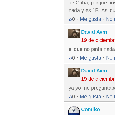
de Cuba, porque hoy
nada y es 1B. Asi q
0
·
Me gusta
·
No 
David Avm
19 de diciemb
el que no pinta nada 
0
·
Me gusta
·
No 
David Avm
19 de diciemb
ya yo me preguntaba 
0
·
Me gusta
·
No 
Comiko