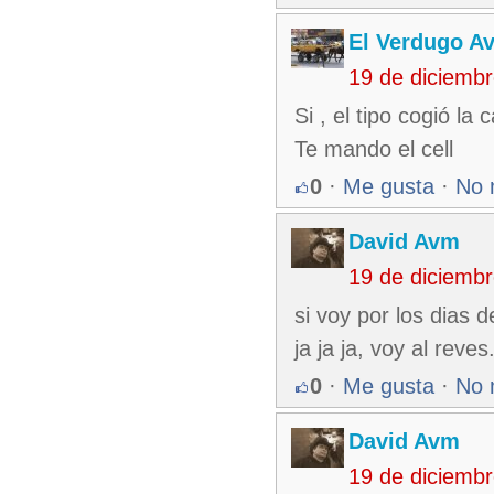
El Verdugo A
19 de diciemb
Si , el tipo cogió la 
Te mando el cell
0
·
Me gusta
·
No 
David Avm
19 de diciemb
si voy por los dias de
ja ja ja, voy al reves
0
·
Me gusta
·
No 
David Avm
19 de diciemb