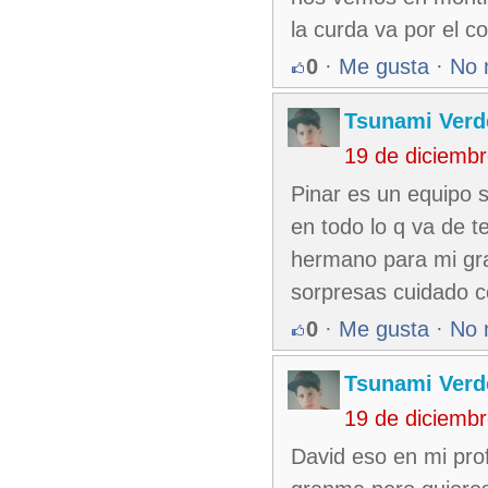
la curda va por el c
0
·
Me gusta
·
No 
Tsunami Verd
19 de diciemb
Pinar es un equipo s
en todo lo q va de t
hermano para mi gr
sorpresas cuidado c
0
·
Me gusta
·
No 
Tsunami Verd
19 de diciemb
David eso en mi prof