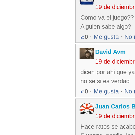
19 de diciemb
Como va el juego?? l
Alguien sabe algo?
0
·
Me gusta
·
No 
David Avm
19 de diciemb
dicen por ahi que ya
no se si es verdad
0
·
Me gusta
·
No 
Juan Carlos 
19 de diciemb
Hace ratos se acabo 