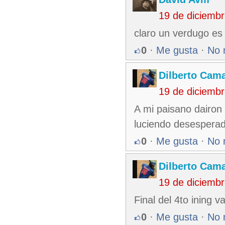
19 de diciemb
claro un verdugo es 
0
·
Me gusta
·
No 
Dilberto Cam
19 de diciemb
A mi paisano dairon
luciendo desesperad
0
·
Me gusta
·
No 
Dilberto Cam
19 de diciemb
Final del 4to ining v
0
·
Me gusta
·
No 