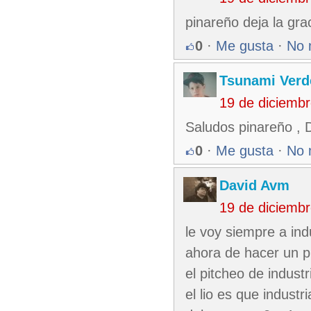
pinareño deja la grac
0
·
Me gusta
·
No 
Tsunami Verd
19 de diciemb
Saludos pinareño , Da
0
·
Me gusta
·
No 
David Avm
19 de diciemb
le voy siempre a indu
ahora de hacer un pr
el pitcheo de indust
el lio es que indust