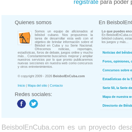
registrate
para poder 
Quienes somos
En BeisbolE
Somos un equipo de aficionados al
Lo que puedes enco
béisbol cubano. Nos propusimos la
En BeisbolEnCuba.co
tarea de desarrollar esta web con el
béisbol cubano, estad
objetivo de brindar información sobre el
los juegos y más...
Béisbol en Cuba y su Serie Nacional.
Ofrecemos noticias, reportajes,
estadísticas, foros de debate, juegos online y mucho
Noticias del béisb
más... Constantemente buscamos mejorar y ampliar
nuestros servicios por lo que pronto publicaremos
Foros, opiniones, 
nuevas secciones en nuestra web como concursos
y otros entretenimientos.
Concursos sobre e
© copyright 2009 - 2026
BeisbolEnCuba.com
Estadísticas de la 
Inicio
|
Mapa del sitio
|
Contacto
Serie 50, la Serie d
Redes sociales:
Mapa de nuestra 
Directorio de Béi
BeisbolEnCuba.com es un proyecto desarr