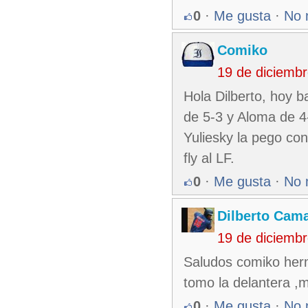
0
·
Me gusta
·
No 
Comiko
19 de diciemb
Hola Dilberto, hoy b
de 5-3 y Aloma de 4-
Yuliesky la pego con
fly al LF.
0
·
Me gusta
·
No 
Dilberto Cam
19 de diciemb
Saludos comiko herm
tomo la delantera ,m
0
·
Me gusta
·
No 