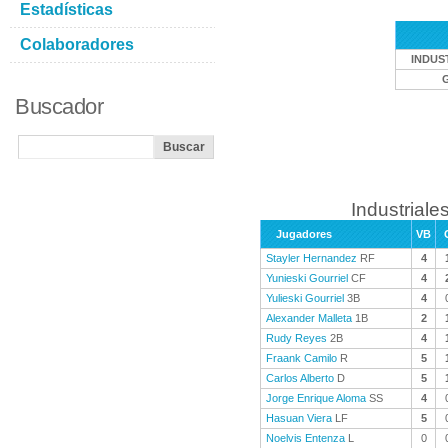
Estadísticas
Colaboradores
INDUS
Buscador
Industriales
Jugadores
VB
Stayler Hernandez
RF
4
Yunieski Gourriel
CF
4
Yulieski Gourriel
3B
4
Alexander Malleta
1B
2
Rudy Reyes
2B
4
Fraank Camilo
R
5
Carlos Alberto
D
5
Jorge Enrique Aloma
SS
4
Hasuan Viera
LF
5
Noelvis Entenza
L
0