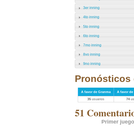
3er inning
4to inning
5to inning
6to inning
7mo inning
8vo inning
9no inning
Pronósticos 
A favor de Granma
A favor de 
35
usuarios
74
us
51 Comentarios
Primer juego