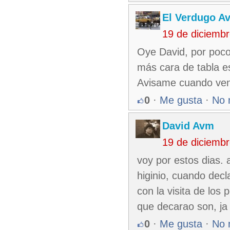
El Verdugo A
19 de diciemb
Oye David, por poco 
más cara de tabla e
Avisame cuando veng
0
·
Me gusta
·
No 
David Avm
19 de diciemb
voy por estos dias. a 
higinio, cuando decl
con la visita de los 
que decarao son, ja 
0
·
Me gusta
·
No 