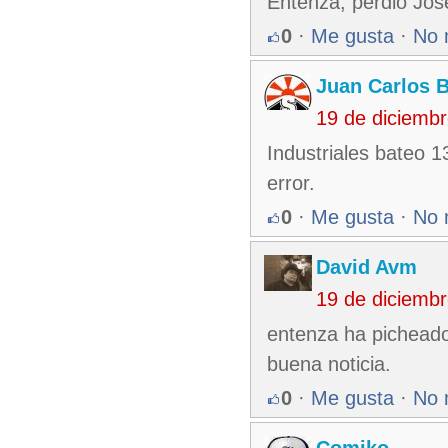
Entenza, perdio Jos
0
·
Me gusta
·
No 
Juan Carlos 
19 de diciemb
Industriales bateo 
error.
0
·
Me gusta
·
No 
David Avm
19 de diciemb
entenza ha picheado 
buena noticia.
0
·
Me gusta
·
No 
Comiko