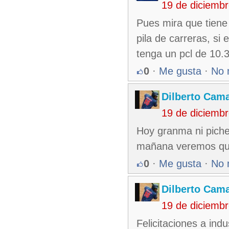
19 de diciemb
Pues mira que tiene 
pila de carreras, si
tenga un pcl de 10.37
0
·
Me gusta
·
No 
Dilberto Cam
19 de diciemb
Hoy granma ni picheo
mañana veremos qu
0
·
Me gusta
·
No 
Dilberto Cam
19 de diciemb
Felicitaciones a indu