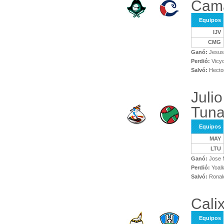
Cam
Equipos
IJV
CMG
Ganó:
Jesus
Perdió:
Vicyo
Salvó:
Hector
Juli
Tuna
Equipos
MAY
LTU
Ganó:
Jose N
Perdió:
Yoalk
Salvó:
Ronald
Cali
Equipos