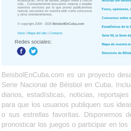
estadísticas, foros de debate, juegos online y mucho
Noticias del béisb
más... Constantemente buscamos mejorar y ampliar
nuestros servicios por lo que pronto publicaremos
Foros, opiniones, 
nuevas secciones en nuestra web como concursos
y otros entretenimientos.
Concursos sobre e
© copyright 2009 - 2026
BeisbolEnCuba.com
Estadísticas de la 
Inicio
|
Mapa del sitio
|
Contacto
Serie 50, la Serie d
Redes sociales:
Mapa de nuestra 
Directorio de Béi
BeisbolEnCuba.com es un proyecto desarr
Serie Nacional de Béisbol en Cuba. Inclui
diarios, estadísticas, noticias, report
para que los usuarios publiquen sus ideas
o sus estrellas favoritas. Disponemos d
pronosticar los juegos o participar en lo