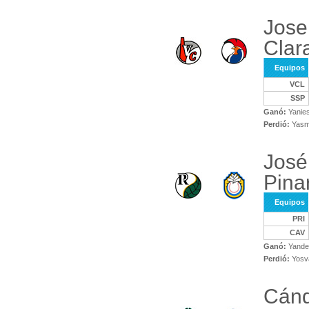
Jose 
Clar
Equipos
VCL
SSP
Ganó:
Yanies
Perdió:
Yasm
José
Pina
Equipos
PRI
CAV
Ganó:
Yande
Perdió:
Yosv
Cánd