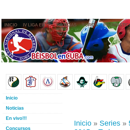
INICIO
IV LIGA ELITE
NOTICIAS
FOROS
PRONÓSTIC
Inicio
Noticias
En vivo!!!
Inicio
»
Series
»
Concursos