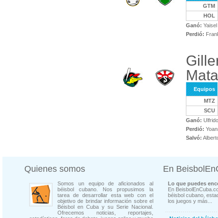
GTM
HOL
Ganó:
Yaisel
Perdió:
Fran
Gill
Mata
Equipos
MTZ
SCU
Ganó:
Ulfrid
Perdió:
Yoann
Salvó:
Albert
Quienes somos
En BeisbolE
Somos un equipo de aficionados al
Lo que puedes enco
béisbol cubano. Nos propusimos la
En BeisbolEnCuba.co
tarea de desarrollar esta web con el
béisbol cubano, estad
objetivo de brindar información sobre el
los juegos y más...
Béisbol en Cuba y su Serie Nacional.
Ofrecemos noticias, reportajes,