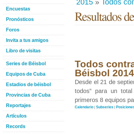
2015
»
Todos con
Encuestas
Resultados de
Pronósticos
Foros
Invita a tus amigos
Libro de visitas
Todos contra
Series de Béisbol
Béisbol 201
Equipos de Cuba
Desde el 21 de septiem
Estadios de béisbol
todos” para un total
Provincias de Cuba
primeros 8 equipos par
Reportajes
Calendario
Subseries
Posicione
|
|
Artículos
Records