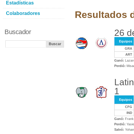
Estadísticas
Resultados d
Colaboradores
26 d
Buscador
Equipos
GRA
ART
Ganó:
Lazar
Perdió:
Misae
Lati
1
Equipos
CFG
IND
Ganó:
Frank 
Perdió:
Yasie
Salvó:
Yohand