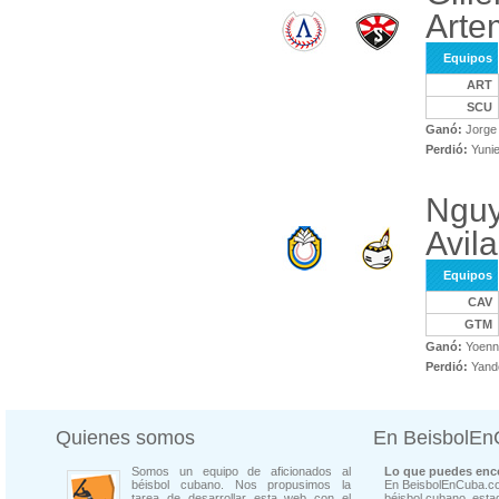
Arte
Equipos
ART
SCU
Ganó:
Jorge 
Perdió:
Yunie
Nguy
Avila
Equipos
CAV
GTM
Ganó:
Yoenn
Perdió:
Yand
Quienes somos
En BeisbolE
Somos un equipo de aficionados al
Lo que puedes enco
béisbol cubano. Nos propusimos la
En BeisbolEnCuba.co
tarea de desarrollar esta web con el
béisbol cubano, estad