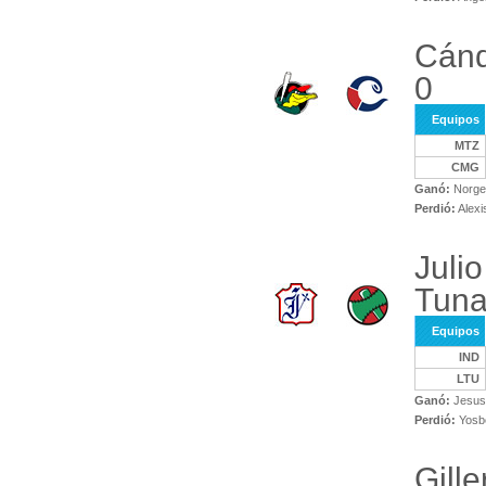
Cánd
0
Equipos
MTZ
CMG
Ganó:
Norge 
Perdió:
Alexi
Julio
Tuna
Equipos
IND
LTU
Ganó:
Jesus 
Perdió:
Yosbe
Gill