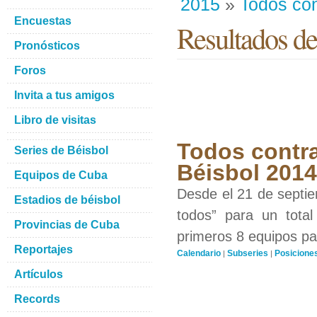
2015
»
Todos con
Encuestas
Resultados de
Pronósticos
Foros
Invita a tus amigos
Libro de visitas
Todos contra
Series de Béisbol
Béisbol 201
Equipos de Cuba
Desde el 21 de septiem
Estadios de béisbol
todos” para un total
Provincias de Cuba
primeros 8 equipos par
Reportajes
Calendario
Subseries
Posicione
|
|
Artículos
Records