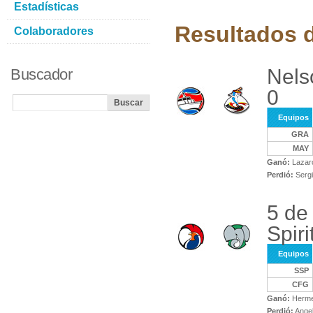
Estadísticas
Resultados d
Colaboradores
Nels
Buscador
0
Equipos
GRA
MAY
Ganó:
Lazar
Perdió:
Sergi
5 de
Spiri
Equipos
SSP
CFG
Ganó:
Herme
Perdió:
Angel