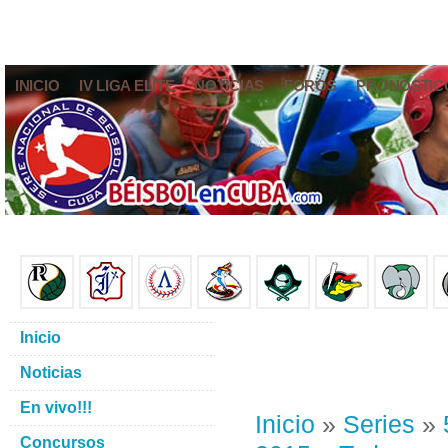
INICIO
IV LIGA ELITE
NOTICIAS
FOROS
PRONÓSTIC
Inicio
Noticias
En vivo!!!
Inicio
»
Series
»
Concursos