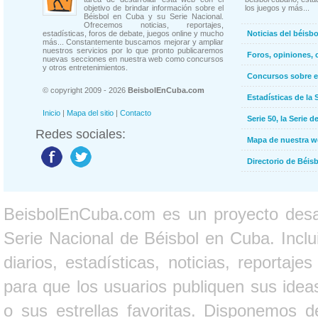
objetivo de brindar información sobre el
los juegos y más...
Béisbol en Cuba y su Serie Nacional.
Ofrecemos noticias, reportajes,
estadísticas, foros de debate, juegos online y mucho
Noticias del béisb
más... Constantemente buscamos mejorar y ampliar
nuestros servicios por lo que pronto publicaremos
Foros, opiniones, 
nuevas secciones en nuestra web como concursos
y otros entretenimientos.
Concursos sobre e
© copyright 2009 - 2026
BeisbolEnCuba.com
Estadísticas de la 
Inicio
|
Mapa del sitio
|
Contacto
Serie 50, la Serie d
Redes sociales:
Mapa de nuestra 
Directorio de Béi
BeisbolEnCuba.com es un proyecto desarr
Serie Nacional de Béisbol en Cuba. Inclui
diarios, estadísticas, noticias, report
para que los usuarios publiquen sus ideas
o sus estrellas favoritas. Disponemos d