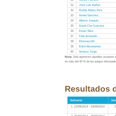
31
Jose Luis Ibañez
32
Ruddy Matos Rizo
33
Anniel Sanchez...
34
Alberto Joaquin...
35
David Che Guevara
36
Eivian Silva
37
Felix Armando...
38
Elmonaco94
39
Erlich Abrahantes
40
Amaury Jorge...
Nota:
Solo aparecen aquellos usuarios 
en más del 40 % de los juegos efectuado
Resultados d
Subserie
Jue
1. 22/09/2014 - 24/09/2014
2