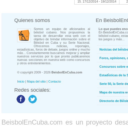
15. 17/12/2014 - 19/12/2014
2
Quienes somos
En BeisbolE
Somos un equipo de aficionados al
Lo que puedes enco
béisbol cubano. Nos propusimos la
En BeisbolEnCuba.co
tarea de desarrollar esta web con el
béisbol cubano, estad
objetivo de brindar información sobre el
los juegos y más...
Béisbol en Cuba y su Serie Nacional.
Ofrecemos noticias, reportajes,
estadísticas, foros de debate, juegos online y mucho
Noticias del béisb
más... Constantemente buscamos mejorar y ampliar
nuestros servicios por lo que pronto publicaremos
Foros, opiniones, 
nuevas secciones en nuestra web como concursos
y otros entretenimientos.
Concursos sobre e
© copyright 2009 - 2026
BeisbolEnCuba.com
Estadísticas de la 
Inicio
|
Mapa del sitio
|
Contacto
Serie 50, la Serie d
Redes sociales:
Mapa de nuestra 
Directorio de Béi
BeisbolEnCuba.com es un proyecto desarr