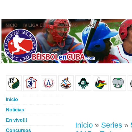
INICIO
IV LIGA ELITE
NOTICIAS
FOROS
PRONÓSTIC
Inicio
Noticias
En vivo!!!
Inicio
»
Series
»
Concursos