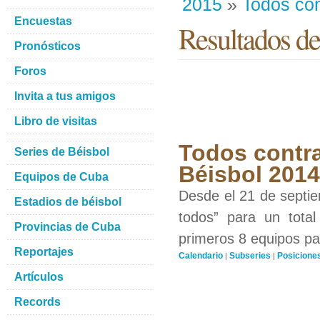
2015
»
Todos con
Encuestas
Resultados de
Pronósticos
Foros
Invita a tus amigos
Libro de visitas
Todos contra
Series de Béisbol
Béisbol 201
Equipos de Cuba
Desde el 21 de septiem
Estadios de béisbol
todos” para un total
Provincias de Cuba
primeros 8 equipos par
Reportajes
Calendario
Subseries
Posicione
|
|
Artículos
Records