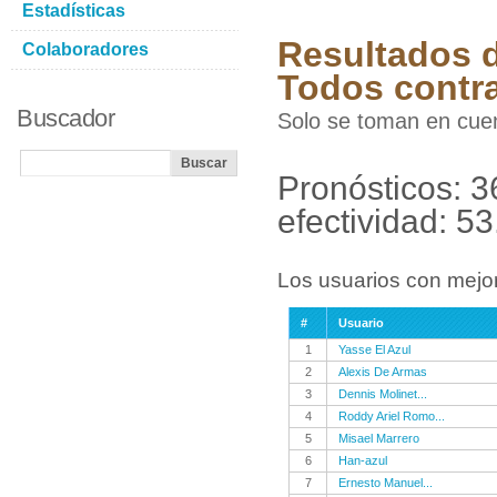
Estadísticas
Resultados d
Colaboradores
Todos contr
Buscador
Solo se toman en cuen
Pronósticos: 3
efectividad: 5
Los usuarios con mejor
#
Usuario
1
Yasse El Azul
2
Alexis De Armas
3
Dennis Molinet...
4
Roddy Ariel Romo...
5
Misael Marrero
6
Han-azul
7
Ernesto Manuel...