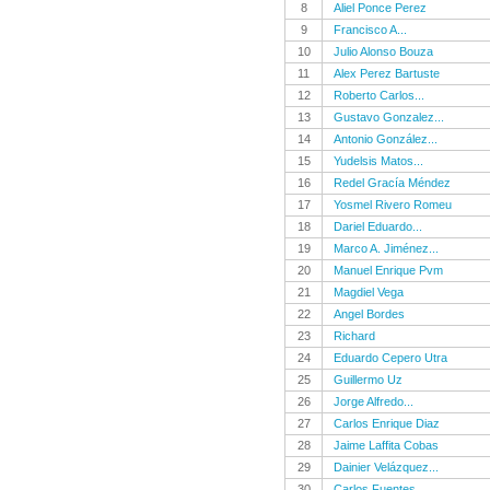
8
Aliel Ponce Perez
9
Francisco A...
10
Julio Alonso Bouza
11
Alex Perez Bartuste
12
Roberto Carlos...
13
Gustavo Gonzalez...
14
Antonio González...
15
Yudelsis Matos...
16
Redel Gracía Méndez
17
Yosmel Rivero Romeu
18
Dariel Eduardo...
19
Marco A. Jiménez...
20
Manuel Enrique Pvm
21
Magdiel Vega
22
Angel Bordes
23
Richard
24
Eduardo Cepero Utra
25
Guillermo Uz
26
Jorge Alfredo...
27
Carlos Enrique Diaz
28
Jaime Laffita Cobas
29
Dainier Velázquez...
30
Carlos Fuentes