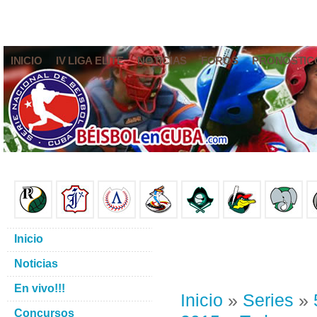
INICIO
IV LIGA ELITE
NOTICIAS
FOROS
PRONÓSTIC
Inicio
Noticias
En vivo!!!
Inicio
»
Series
»
Concursos