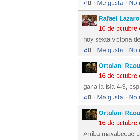
0
·
Me gusta
·
No 
Rafael Lazar
16 de octubre
hoy sexta victoria 
0
·
Me gusta
·
No 
Ortolani Raou
16 de octubre
gana la isla 4-3, e
0
·
Me gusta
·
No 
Ortolani Raou
16 de octubre
Arriba mayabeque por