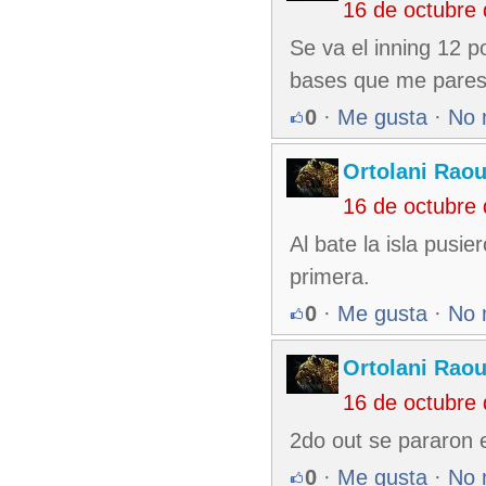
16 de octubre
Se va el inning 12 p
bases que me parese
0
·
Me gusta
·
No 
Ortolani Raou
16 de octubre
Al bate la isla pus
primera.
0
·
Me gusta
·
No 
Ortolani Raou
16 de octubre
2do out se pararon e
0
·
Me gusta
·
No 