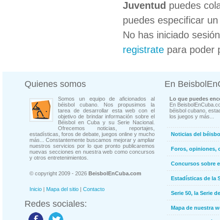
Juventud
puedes cola
puedes especificar un 
No has iniciado sesió
registrate
para poder 
Quienes somos
En BeisbolE
Somos un equipo de aficionados al
Lo que puedes enco
béisbol cubano. Nos propusimos la
En BeisbolEnCuba.co
tarea de desarrollar esta web con el
béisbol cubano, estad
objetivo de brindar información sobre el
los juegos y más...
Béisbol en Cuba y su Serie Nacional.
Ofrecemos noticias, reportajes,
estadísticas, foros de debate, juegos online y mucho
Noticias del béisb
más... Constantemente buscamos mejorar y ampliar
nuestros servicios por lo que pronto publicaremos
Foros, opiniones, 
nuevas secciones en nuestra web como concursos
y otros entretenimientos.
Concursos sobre e
© copyright 2009 - 2026
BeisbolEnCuba.com
Estadísticas de la 
Inicio
|
Mapa del sitio
|
Contacto
Serie 50, la Serie d
Redes sociales:
Mapa de nuestra 