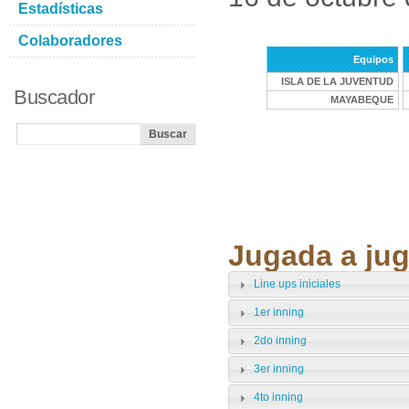
Estadísticas
Colaboradores
Equipos
ISLA DE LA JUVENTUD
Buscador
MAYABEQUE
Jugada a jug
Line ups iniciales
1er inning
2do inning
3er inning
4to inning