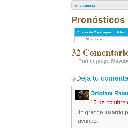
5to inning
Pronósticos 
A favor de Mayabeque
A favor
31
usuarios
32 Comentarios
Primer juego Mayabe
Deja tu comenta
Ortolani Raou
15 de octubre
Un grande luzardo p
favorido.