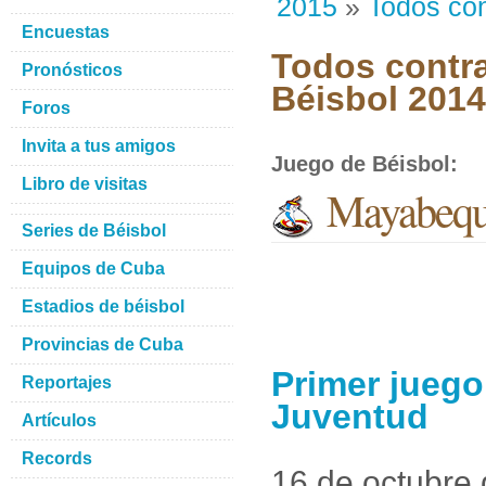
2015
»
Todos con
Encuestas
Todos contra
Pronósticos
Béisbol 201
Foros
Invita a tus amigos
Juego de Béisbol
:
Libro de visitas
Mayabeque
Series de Béisbol
Equipos de Cuba
Estadios de béisbol
Provincias de Cuba
Primer juego
Reportajes
Juventud
Artículos
Records
16 de octubre