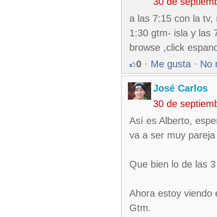
30 de septiem
a las 7:15 con la tv
1:30 gtm- isla y las 
browse ,click espano
0
·
Me gusta
·
No 
José Carlos
30 de septiem
Así es Alberto, esp
va a ser muy pareja 
Que bien lo de las 3
Ahora estoy viendo e
Gtm.