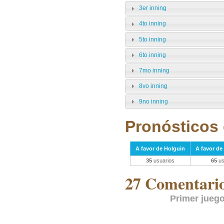
3er inning
4to inning
5to inning
6to inning
7mo inning
8vo inning
9no inning
Pronósticos 
A favor de Holguin
A favor de 
35
usuarios
65
us
27 Comentarios
Primer juego