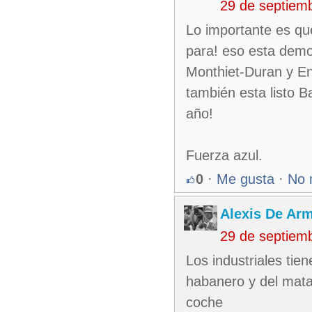
29 de septiem
Lo importante es que
para! eso esta demo
Monthiet-Duran y En
también esta listo B
año!
Fuerza azul.
0
·
Me gusta
·
No 
Alexis De Ar
29 de septiem
Los industriales tie
habanero y del mata
coche