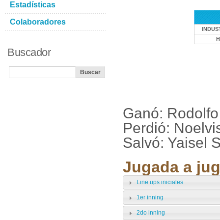
Estadísticas
Colaboradores
INDUS
H
Buscador
Ganó: Rodolfo
Perdió: Noelvi
Salvó: Yaisel 
Jugada a jug
Line ups iniciales
1er inning
2do inning