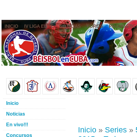
INICIO
IV LIGA ELITE
NOTICIAS
FOROS
PRONÓSTIC
Inicio
Noticias
En vivo!!!
Inicio
»
Series
»
Concursos