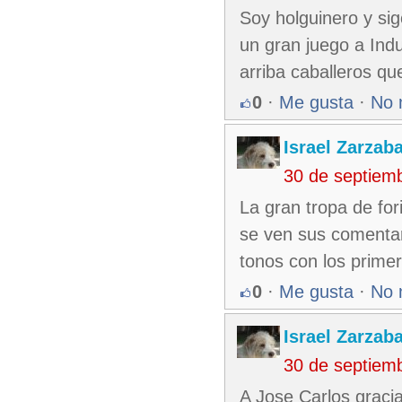
Soy holguinero y sig
un gran juego a Indu
arriba caballeros qu
0
·
Me gusta
·
No 
Israel Zarzab
30 de septiem
La gran tropa de fo
se ven sus comenta
tonos con los primer
0
·
Me gusta
·
No 
Israel Zarzab
30 de septiem
A Jose Carlos gracia