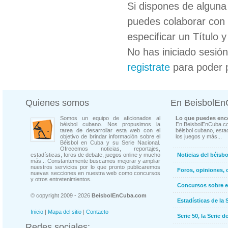
Si dispones de algun
puedes colaborar con 
especificar un Título 
No has iniciado sesió
registrate
para poder 
Quienes somos
En BeisbolE
Somos un equipo de aficionados al
Lo que puedes enco
béisbol cubano. Nos propusimos la
En BeisbolEnCuba.co
tarea de desarrollar esta web con el
béisbol cubano, estad
objetivo de brindar información sobre el
los juegos y más...
Béisbol en Cuba y su Serie Nacional.
Ofrecemos noticias, reportajes,
estadísticas, foros de debate, juegos online y mucho
Noticias del béisb
más... Constantemente buscamos mejorar y ampliar
nuestros servicios por lo que pronto publicaremos
Foros, opiniones, 
nuevas secciones en nuestra web como concursos
y otros entretenimientos.
Concursos sobre e
© copyright 2009 - 2026
BeisbolEnCuba.com
Estadísticas de la 
Inicio
|
Mapa del sitio
|
Contacto
Serie 50, la Serie d
Redes sociales: