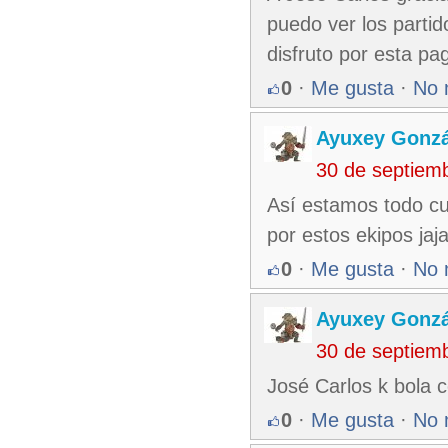
puedo ver los partid
disfruto por esta pa
0
·
Me gusta
·
No 
Ayuxey Gonzá
30 de septiem
Así estamos todo cu
por estos ekipos jaja
0
·
Me gusta
·
No 
Ayuxey Gonzá
30 de septiem
José Carlos k bola 
0
·
Me gusta
·
No 