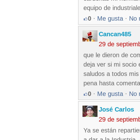
equipo de industrial
0
·
Me gusta
·
No 
Cancan485
29 de septiem
que le dieron de co
deja ver si mi socio
saludos a todos mis 
pena hasta comentar 
0
·
Me gusta
·
No 
José Carlos
29 de septiem
Ya se están repartie
a dar a la Industria