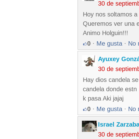
30 de septiem
Hoy nos soltamos a 
Queremos ver una ev
Animo Holguin!!!
0
·
Me gusta
·
No 
Ayuxey Gonzá
30 de septiem
Hay dios candela se 
candela donde estn 
k pasa Aki jajaj
0
·
Me gusta
·
No 
Israel Zarzab
30 de septiem