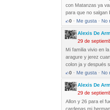
con Matanzas ya vam
para que no salgan b
0
·
Me gusta
·
No 
Alexis De Ar
29 de septiem
Mi familia vivio en 
aragure y jerez cua
colon ja y después 
0
·
Me gusta
·
No 
Alexis De Ar
29 de septiem
Allon y 26 para el f
cardenas mi hermano