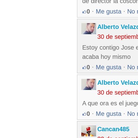
de director la coscor
0
·
Me gusta
·
No 
Alberto Velaz
30 de septiem
Estoy contigo Jose e
acaba hoy mismo
0
·
Me gusta
·
No 
Alberto Velaz
30 de septiem
A que ora es el jue
0
·
Me gusta
·
No 
Cancan485