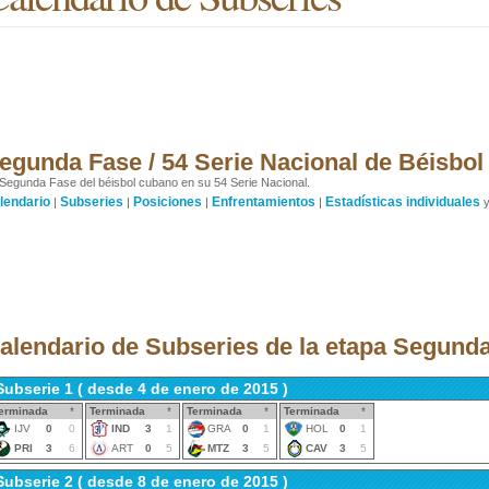
egunda Fase / 54 Serie Nacional de Béisbol
Segunda Fase del béisbol cubano en su 54 Serie Nacional.
lendario
Subseries
Posiciones
Enfrentamientos
Estadísticas individuales
|
|
|
|
alendario de Subseries de la etapa Segund
Subserie 1 ( desde 4 de enero de 2015 )
erminada
*
Terminada
*
Terminada
*
Terminada
*
IJV
0
0
IND
3
1
GRA
0
1
HOL
0
1
PRI
3
6
ART
0
5
MTZ
3
5
CAV
3
5
Subserie 2 ( desde 8 de enero de 2015 )