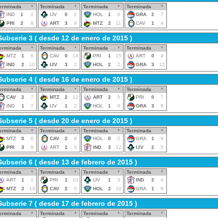
erminada
*
Terminada
*
Terminada
*
Terminada
*
IND
1
2
IJV
0
2
HOL
1
0
GRA
2
7
PRI
2
8
ART
3
9
MTZ
2
11
CAV
1
4
Subserie 3 ( desde 12 de enero de 2015 )
erminada
*
Terminada
*
Terminada
*
Terminada
*
MTZ
1
6
CAV
0
14
PRI
1
15
ART
0
4
IND
2
10
IJV
3
2
HOL
2
2
GRA
3
12
Subserie 4 ( desde 16 de enero de 2015 )
erminada
*
Terminada
*
Terminada
*
Terminada
*
CAV
2
7
MTZ
2
12
ART
2
5
PRI
0
7
IND
1
7
IJV
1
2
HOL
1
9
GRA
3
8
Subserie 5 ( desde 20 de enero de 2015 )
erminada
*
Terminada
*
Terminada
*
Terminada
*
MTZ
0
6
CAV
2
9
HOL
0
2
GRA
1
9
PRI
3
9
ART
1
5
IND
3
12
IJV
2
5
Subserie 6 ( desde 13 de febrero de 2015 )
erminada
*
Terminada
*
Terminada
*
Terminada
*
ART
1
1
PRI
1
10
IJV
1
3
IND
2
4
MTZ
2
13
CAV
2
5
HOL
2
10
GRA
1
9
Subserie 7 ( desde 17 de febrero de 2015 )
erminada
*
Terminada
*
Terminada
*
Terminada
*