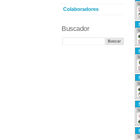
T
Colaboradores
Buscador
T
T
T
T
T