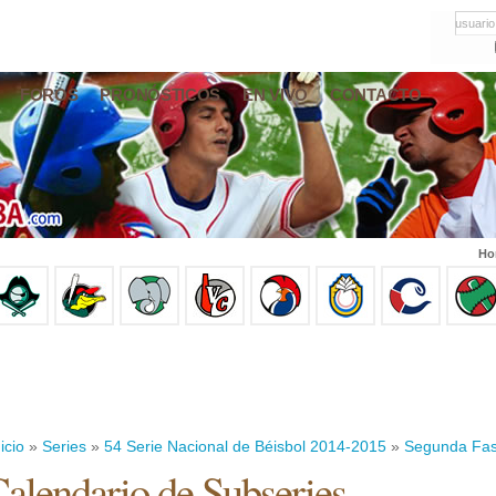
usuario
FOROS
PRONÓSTICOS
EN VIVO
CONTACTO
Ho
icio
»
Series
»
54 Serie Nacional de Béisbol 2014-2015
»
Segunda Fa
alendario de Subseries