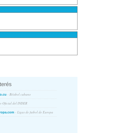
nterés
- Béisbol cubano
o.cu
io Oficial del INDER
- Ligas de futbol de Europa
ropa.com