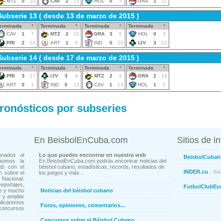
MTZ
0
10
CAV
2
13
HOL
0
3
GRA
1
11
Subserie 13 ( desde 13 de marzo de 2015 )
erminada
*
Terminada
*
Terminada
*
Terminada
*
CAV
1
7
MTZ
2
15
GRA
3
5
HOL
0
3
PRI
2
10
ART
1
0
IND
0
10
IJV
3
12
Subserie 14 ( desde 17 de marzo de 2015 )
erminada
*
Terminada
*
Terminada
*
Terminada
*
PRI
3
17
IJV
3
4
MTZ
2
4
GRA
2
14
ART
0
1
IND
0
13
CAV
1
13
HOL
1
2
ronósticos por subseries
En BeisbolEnCuba.com
Sitios de i
onados al
Lo que puedes encontrar en nuestra web
BeisbolCuban
usimos la
En BeisbolEnCuba.com podrás encontrar noticias del
eb con el
béisbol cubano, estadísticas, records, resultados de
- Sit
INDER.cu
n sobre el
los juegos y más...
Nacional.
ortajes,
FutbolClubEu
ne y mucho
Noticias del béisbol cubano
 y ampliar
blicaremos
Foros, opiniones, comentarios...
concursos
Concursos sobre el Béisbol Cubano