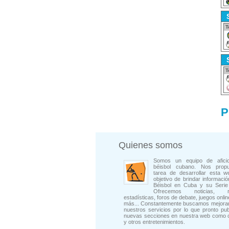
T
T
P
Quienes somos
Somos un equipo de afici
béisbol cubano. Nos prop
tarea de desarrollar esta w
objetivo de brindar informació
Béisbol en Cuba y su Serie 
Ofrecemos noticias, rep
estadísticas, foros de debate, juegos onli
más... Constantemente buscamos mejorar
nuestros servicios por lo que pronto pu
nuevas secciones en nuestra web como 
y otros entretenimientos.