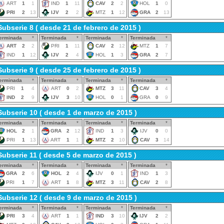
ART
1
1
IND
1
11
CAV
2
2
HOL
1
0
PRI
2
13
IJV
2
2
MTZ
1
12
GRA
2
13
Subserie 8 ( desde 21 de febrero de 2015 )
erminada
*
Terminada
*
Terminada
*
Terminada
*
ART
2
2
PRI
1
11
CAV
2
12
MTZ
1
7
IND
1
12
IJV
2
4
HOL
1
3
GRA
2
7
Subserie 9 ( desde 25 de febrero de 2015 )
erminada
*
Terminada
*
Terminada
*
Terminada
*
PRI
1
4
ART
0
2
MTZ
3
11
CAV
3
4
IND
2
9
IJV
3
10
HOL
0
1
GRA
0
9
Subserie 10 ( desde 1 de marzo de 2015 )
erminada
*
Terminada
*
Terminada
*
Terminada
*
HOL
2
1
GRA
2
12
IND
1
3
IJV
0
0
PRI
1
13
ART
1
1
MTZ
2
10
CAV
3
14
Subserie 11 ( desde 5 de marzo de 2015 )
erminada
*
Terminada
*
Terminada
*
Terminada
*
GRA
2
6
HOL
2
4
IJV
0
1
IND
1
3
PRI
1
7
ART
1
8
MTZ
3
11
CAV
2
8
Subserie 12 ( desde 9 de marzo de 2015 )
erminada
*
Terminada
*
Terminada
*
Terminada
*
PRI
3
4
ART
1
1
IND
3
10
IJV
2
2