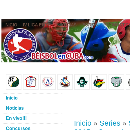
INICIO
IV LIGA ELITE
NOTICIAS
FOROS
PRONÓSTIC
Inicio
Noticias
En vivo!!!
Inicio
»
Series
»
Concursos