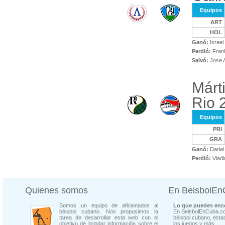
Equipos
ART
HOL
Ganó:
Israel
Perdió:
Fran
Salvó:
Jose 
Márt
Rio 
Equipos
PRI
GRA
Ganó:
Dariel
Perdió:
Vladi
Quienes somos
En BeisbolE
Somos un equipo de aficionados al
Lo que puedes enco
béisbol cubano. Nos propusimos la
En BeisbolEnCuba.co
tarea de desarrollar esta web con el
béisbol cubano, estad
objetivo de brindar información sobre el
los juegos y más...