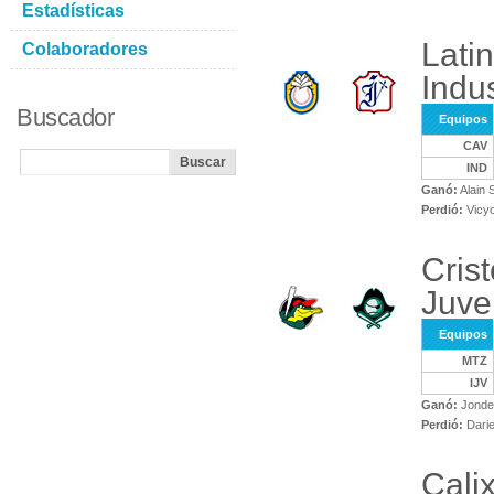
Estadísticas
Lati
Colaboradores
Indus
Buscador
Equipos
CAV
IND
Ganó:
Alain
Perdió:
Vicyo
Cris
Juve
Equipos
MTZ
IJV
Ganó:
Jonder
Perdió:
Darie
Cali