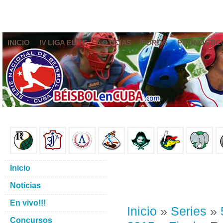
INICIO
IV LIGA ELITE
NOTICIAS
FOROS
PRONÓSTIC
Inicio
Noticias
En vivo!!!
Inicio
»
Series
»
Concursos