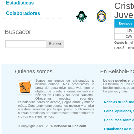
Estadísticas
Crist
Juve
Colaboradores
Equipos
Buscador
IJV
CAV
Ganó:
Ismel 
Perdió:
Ulfri
Quienes somos
En BeisbolE
Somos un equipo de aficionados al
Lo que puedes enco
béisbol cubano. Nos propusimos la
En BeisbolEnCuba.co
tarea de desarrollar esta web con el
béisbol cubano, estad
objetivo de brindar información sobre el
los juegos y más...
Béisbol en Cuba y su Serie Nacional.
Ofrecemos noticias, reportajes,
estadísticas, foros de debate, juegos online y mucho
Noticias del béisb
más... Constantemente buscamos mejorar y ampliar
nuestros servicios por lo que pronto publicaremos
Foros, opiniones, 
nuevas secciones en nuestra web como concursos
y otros entretenimientos.
Concursos sobre e
© copyright 2009 - 2026
BeisbolEnCuba.com
Estadísticas de la 