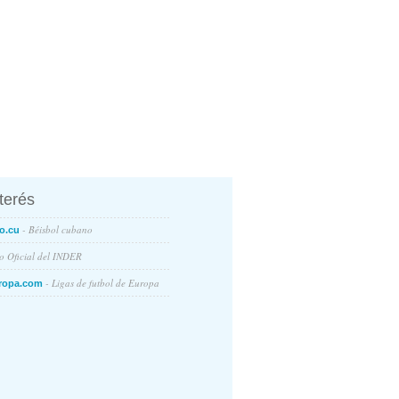
nterés
- Béisbol cubano
o.cu
io Oficial del INDER
- Ligas de futbol de Europa
ropa.com