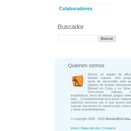
Colaboradores
Buscador
Quienes somos
Somos un equipo de afici
béisbol cubano. Nos prop
tarea de desarrollar esta w
objetivo de brindar informació
Béisbol en Cuba y su Serie 
Ofrecemos noticias, rep
estadísticas, foros de debate, juegos onli
más... Constantemente buscamos mejorar
nuestros servicios por lo que pronto pu
nuevas secciones en nuestra web como 
y otros entretenimientos.
© copyright 2009 - 2026
BeisbolEnCuba
Inicio
|
Mapa del sitio
|
Contacto