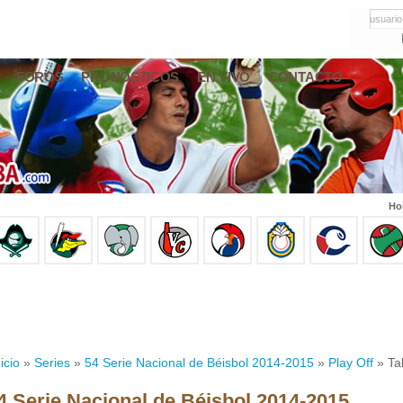
usuario
FOROS
PRONÓSTICOS
EN VIVO
CONTACTO
Ho
icio
»
Series
»
54 Serie Nacional de Béisbol 2014-2015
»
Play Off
» Ta
4 Serie Nacional de Béisbol 2014-2015