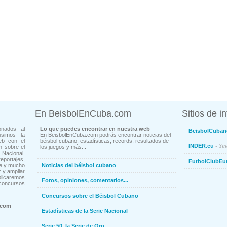
En BeisbolEnCuba.com
Sitios de i
onados al
Lo que puedes encontrar en nuestra web
BeisbolCuban
usimos la
En BeisbolEnCuba.com podrás encontrar noticias del
eb con el
béisbol cubano, estadísticas, records, resultados de
- Sit
INDER.cu
n sobre el
los juegos y más...
Nacional.
ortajes,
FutbolClubEu
ne y mucho
Noticias del béisbol cubano
 y ampliar
blicaremos
Foros, opiniones, comentarios...
concursos
Concursos sobre el Béisbol Cubano
.com
Estadísticas de la Serie Nacional
Serie 50, la Serie de Oro