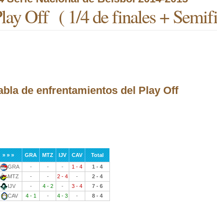
lay Off ( 1/4 de finales + Semifi
abla de enfrentamientos del Play Off
» » »
GRA
MTZ
IJV
CAV
Total
GRA
-
-
-
1 - 4
1 - 4
MTZ
-
-
2 - 4
-
2 - 4
IJV
-
4 - 2
-
3 - 4
7 - 6
CAV
4 - 1
-
4 - 3
-
8 - 4