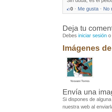
Sin duda, es el pel
0
·
Me gusta
·
No 
Deja tu coment
Debes
iniciar sesión
Imágenes de
Yosvani Torres
Envía una ima
Si dispones de algun
nuestra web al enviarl