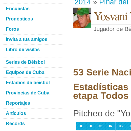
2014
»
Pinar del
Encuestas
Yosvani
Pronósticos
Jugador de Bé
Foros
Invita a tus amigos
Libro de visitas
Series de Béisbol
53 Serie Nac
Equipos de Cuba
Estadios de béisbol
Estadísticas
Provincias de Cuba
etapa Todos 
Reportajes
Pitcheo de "Y
Artículos
Records
JL
JI
JC
JR
JG
J