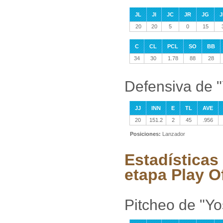
JL
JI
JC
JR
JG
J
20
20
5
0
15
C
CL
PCL
SO
BB
34
30
1.78
88
28
Defensiva de 
JJ
INN
E
TL
AVE
20
151.2
2
45
.956
Posiciones:
Lanzador
Estadísticas
etapa Play O
Pitcheo de "Y