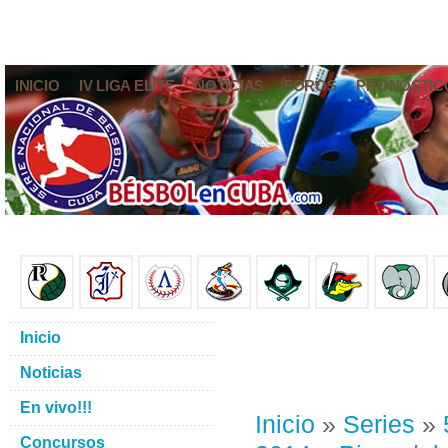
INICIO
IV LIGA ELITE
NOTICIAS
FOROS
PRONÓSTIC
Inicio
Noticias
En vivo!!!
Inicio
»
Series
»
Concursos