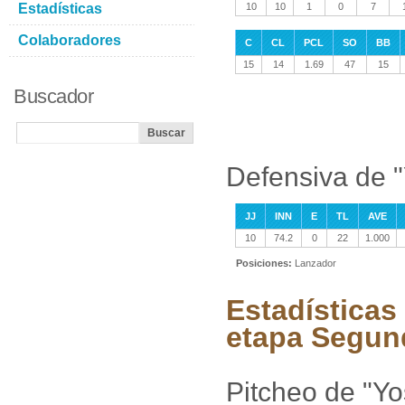
Estadísticas
10
10
1
0
7
Colaboradores
C
CL
PCL
SO
BB
15
14
1.69
47
15
Buscador
Defensiva de 
JJ
INN
E
TL
AVE
10
74.2
0
22
1.000
Posiciones:
Lanzador
Estadísticas
etapa Segun
Pitcheo de "Y