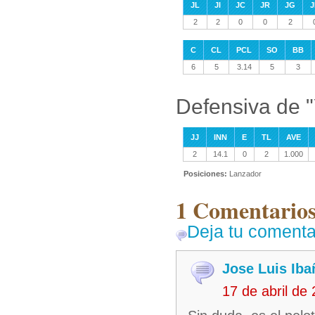
JL
JI
JC
JR
JG
J
2
2
0
0
2
C
CL
PCL
SO
BB
6
5
3.14
5
3
Defensiva de 
JJ
INN
E
TL
AVE
2
14.1
0
2
1.000
Posiciones:
Lanzador
1 Comentarios
Deja tu comenta
Jose Luis Iba
17 de abril de