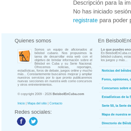
Descripción para la i
No has iniciado sesió
registrate
para poder 
Quienes somos
En BeisbolE
Somos un equipo de aficionados al
Lo que puedes enco
béisbol cubano. Nos propusimos la
En BeisbolEnCuba.co
tarea de desarrollar esta web con el
béisbol cubano, estad
objetivo de brindar información sobre el
los juegos y más...
Béisbol en Cuba y su Serie Nacional.
Ofrecemos noticias, reportajes,
estadísticas, foros de debate, juegos online y mucho
Noticias del béisb
más... Constantemente buscamos mejorar y ampliar
nuestros servicios por lo que pronto publicaremos
Foros, opiniones, 
nuevas secciones en nuestra web como concursos
y otros entretenimientos.
Concursos sobre e
© copyright 2009 - 2026
BeisbolEnCuba.com
Estadísticas de la 
Inicio
|
Mapa del sitio
|
Contacto
Serie 50, la Serie d
Redes sociales:
Mapa de nuestra 
Directorio de Béi