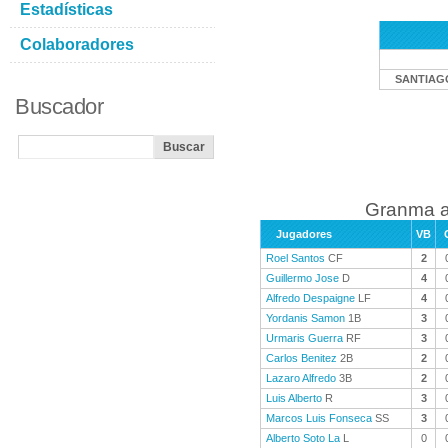
Estadísticas
Colaboradores
SANTIAG
Buscador
Granma a
Jugadores
VB
Roel Santos
CF
2
Guillermo Jose
D
4
Alfredo Despaigne
LF
4
Yordanis Samon
1B
3
Urmaris Guerra
RF
3
Carlos Benitez
2B
2
Lazaro Alfredo
3B
2
Luis Alberto
R
3
Marcos Luis Fonseca
SS
3
Alberto Soto La
L
0