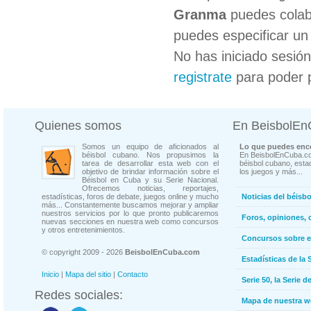
Granma
puedes colabo
puedes especificar un 
No has iniciado sesió
registrate
para poder 
Quienes somos
En BeisbolE
Somos un equipo de aficionados al
Lo que puedes enco
béisbol cubano. Nos propusimos la
En BeisbolEnCuba.co
tarea de desarrollar esta web con el
béisbol cubano, estad
objetivo de brindar información sobre el
los juegos y más...
Béisbol en Cuba y su Serie Nacional.
Ofrecemos noticias, reportajes,
estadísticas, foros de debate, juegos online y mucho
Noticias del béisb
más... Constantemente buscamos mejorar y ampliar
nuestros servicios por lo que pronto publicaremos
Foros, opiniones, 
nuevas secciones en nuestra web como concursos
y otros entretenimientos.
Concursos sobre e
© copyright 2009 - 2026
BeisbolEnCuba.com
Estadísticas de la 
Inicio
|
Mapa del sitio
|
Contacto
Serie 50, la Serie d
Redes sociales:
Mapa de nuestra 