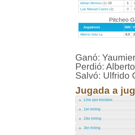
Adrian Moreno
(1)-3B
1
Luis Manuel Castro
(2)
0
Pitcheo 
Jugadores
INN
V
Alberto Soto La
8.0
2
Ganó: Yaumie
Perdió: Albert
Salvó: Ulfrido
Jugada a jug
Line ups iniciales
1er inning
2do inning
3er inning