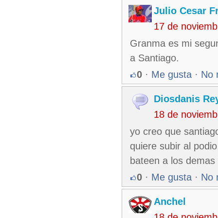
Julio Cesar F
17 de noviemb
Granma es mi segun
a Santiago.
0
·
Me gusta
·
No 
Diosdanis Re
18 de noviemb
yo creo que santiag
quiere subir al podi
bateen a los demas 
0
·
Me gusta
·
No 
Anchel
18 de noviemb