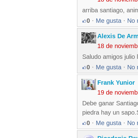
arriba santiago, ani
0
·
Me gusta
·
No 
Alexis De Ar
18 de noviemb
Saludo amigos julio 
0
·
Me gusta
·
No 
Frank Yunior
19 de noviemb
Debe ganar Santiag
piedra hay un sapo.
0
·
Me gusta
·
No 