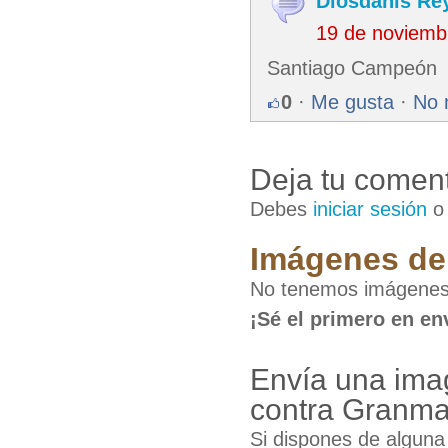
Diosdanis Re
19 de noviemb
Santiago Campeón
0
·
Me gusta
·
No 
Deja tu coment
Debes
iniciar sesión
Imágenes de 
No tenemos imágenes 
¡Sé el primero en en
Envía una ima
contra Granm
Si dispones de algun