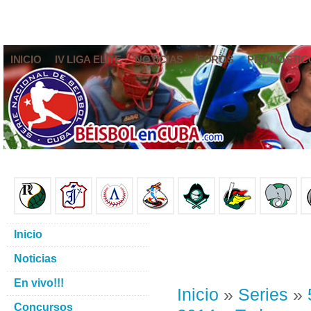
INICIO
IV LIGA ELITE
NOTICIAS
FOROS
PRONÓSTIC
Inicio
Noticias
En vivo!!!
Inicio
»
Series
»
Concursos