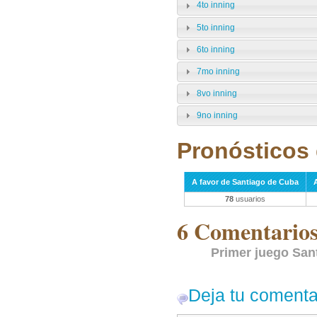
4to inning
5to inning
6to inning
7mo inning
8vo inning
9no inning
Pronósticos 
A favor de Santiago de Cuba
78
usuarios
6 Comentarios 
Primer juego San
Deja tu comenta