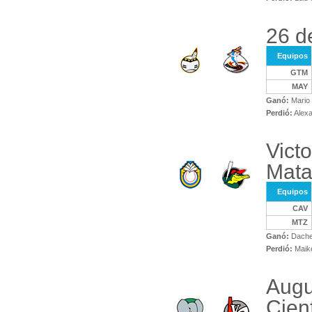
26 d
Equipos
GTM
MAY
Ganó:
Mario 
Perdió:
Alexa
Victo
Mata
Equipos
CAV
MTZ
Ganó:
Dache
Perdió:
Maike
Augu
Cien