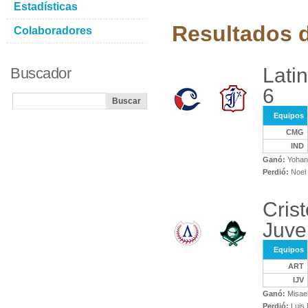
Estadísticas
Resultados d
Colaboradores
Lati
Buscador
6
Equipos
CMG
IND
Ganó:
Yohand
Perdió:
Noel 
Crist
Juve
Equipos
ART
IJV
Ganó:
Misael
Perdió:
Luis 