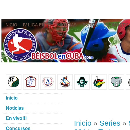
INICIO
IV LIGA ELITE
NOTICIAS
FOROS
PRONÓSTIC
Inicio
Noticias
En vivo!!!
Inicio
»
Series
»
Concursos