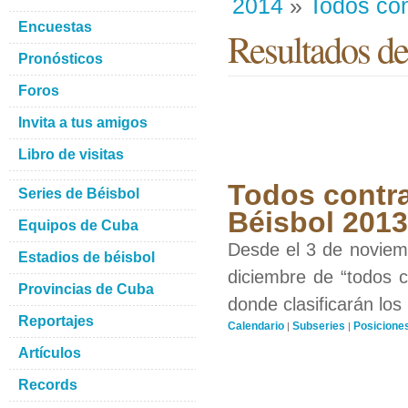
2014
»
Todos con
Encuestas
Resultados de
Pronósticos
Foros
Invita a tus amigos
Libro de visitas
Todos contra
Series de Béisbol
Béisbol 201
Equipos de Cuba
Desde el 3 de noviemb
Estadios de béisbol
diciembre de “todos c
Provincias de Cuba
donde clasificarán los
Reportajes
Calendario
Subseries
Posicione
|
|
Artículos
Records