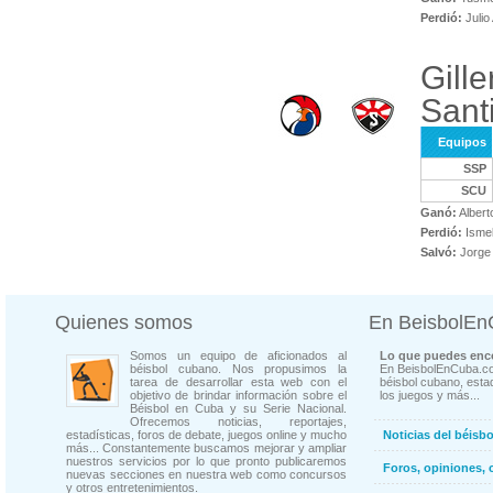
Perdió:
Julio
Gill
Santi
Equipos
SSP
SCU
Ganó:
Albert
Perdió:
Ismel
Salvó:
Jorge 
Quienes somos
En BeisbolE
Somos un equipo de aficionados al
Lo que puedes enco
béisbol cubano. Nos propusimos la
En BeisbolEnCuba.co
tarea de desarrollar esta web con el
béisbol cubano, estad
objetivo de brindar información sobre el
los juegos y más...
Béisbol en Cuba y su Serie Nacional.
Ofrecemos noticias, reportajes,
estadísticas, foros de debate, juegos online y mucho
Noticias del béisb
más... Constantemente buscamos mejorar y ampliar
nuestros servicios por lo que pronto publicaremos
Foros, opiniones, 
nuevas secciones en nuestra web como concursos
y otros entretenimientos.