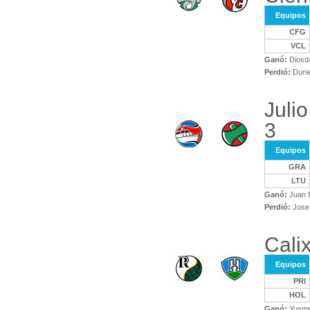
Equipos
CFG
VCL
Ganó:
Diosda
Perdió:
Dunie
Juli
3
Equipos
GRA
LTU
Ganó:
Juan R
Perdió:
Jose 
Calix
Equipos
PRI
HOL
Ganó:
Yusmel