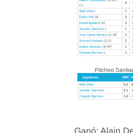
Maikel Castellanos
SS-RF-
4
CF
Alain Dela
L
0
Pedro Poll
1B
2
Daniel Aguilera
SS
2
Yaumier Sanchez
L
0
Jose David Silveira
(1)-2B
1
Yosvani Hurtado
(2)-D
1
Gelkis Jimenez
(3)-RF
1
Orlando Barroso
L
0
Pitcheo Santi
Jugadores
INN
V
Alain Dela
5.2
2
Yaumier Sanchez
2.1
Orlando Barroso
1.0
Ganó: Alain De