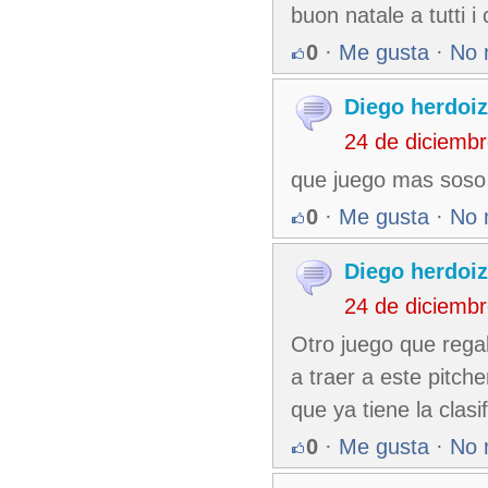
buon natale a tutti i
0
·
Me gusta
·
No 
Diego herdoi
24 de diciemb
que juego mas soso
0
·
Me gusta
·
No 
Diego herdoi
24 de diciemb
Otro juego que rega
a traer a este pitch
que ya tiene la clas
0
·
Me gusta
·
No 