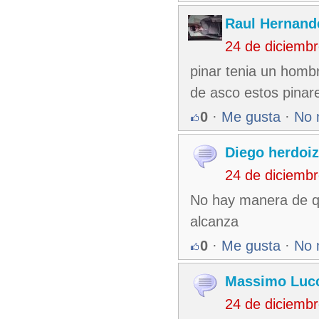
Raul Hernand
24 de diciemb
pinar tenia un homb
de asco estos pinar
0
·
Me gusta
·
No 
Diego herdoi
24 de diciemb
No hay manera de qu
alcanza
0
·
Me gusta
·
No 
Massimo Lucc
24 de diciemb