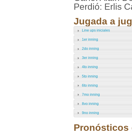
Perdió: Erlis 
Jugada a jug
Line ups iniciales
1er inning
2do inning
3er inning
4to inning
5to inning
6to inning
7mo inning
8vo inning
9no inning
Pronósticos 