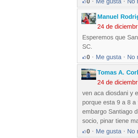
0
·
Me gusta
·
No 
Manuel Rodri
24 de diciemb
Esperemos que Santi
SC.
0
·
Me gusta
·
No 
Tomas A. Corb
24 de diciemb
ven aca diosdani y 
porque esta 9 a 8 a 
embargo Santiago do
socio, pinar tiene 
0
·
Me gusta
·
No 