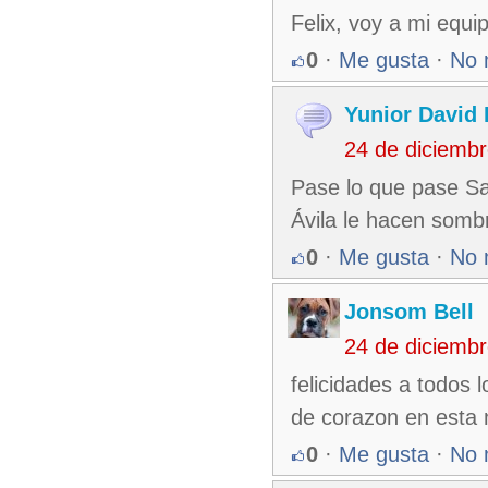
Felix, voy a mi equi
0
·
Me gusta
·
No 
Yunior David 
24 de diciemb
Pase lo que pase San
Ávila le hacen somb
0
·
Me gusta
·
No 
Jonsom Bell
24 de diciemb
felicidades a todos
de corazon en esta 
0
·
Me gusta
·
No 