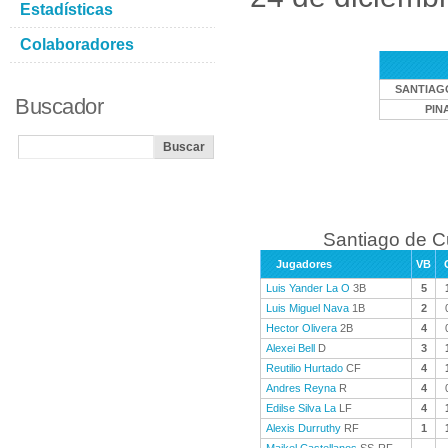
Estadísticas
Colaboradores
SANTIAG
Buscador
PIN
Santiago de C
Jugadores
VB
Luis Yander La O
3B
5
Luis Miguel Nava
1B
2
Hector Olivera
2B
4
Alexei Bell
D
3
Reutilio Hurtado
CF
4
Andres Reyna
R
4
Edilse Silva La
LF
4
Alexis Durruthy
RF
1