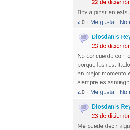
22 de diciemb
Boy a pinar en esta
0
·
Me gusta
·
No 
Diosdanis Re
23 de diciemb
No concuerdo con lo
porque los resultad
en mejor momento e
siempre es santiago.
0
·
Me gusta
·
No 
Diosdanis Re
23 de diciemb
Me puede decir algu