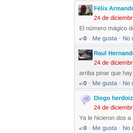
Félix Armando
24 de diciemb
El número mágico de
0
·
Me gusta
·
No 
Raul Hernand
24 de diciemb
arriba pinar que ha
0
·
Me gusta
·
No 
Diego herdoi
24 de diciemb
Ya le hicieron dos a
0
·
Me gusta
·
No 