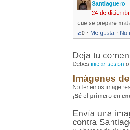
Santiaguero
24 de diciemb
que se prepare mat
0
·
Me gusta
·
No 
Deja tu coment
Debes
iniciar sesión
Imágenes de 
No tenemos imágenes 
¡Sé el primero en en
Envía una imag
contra Santia