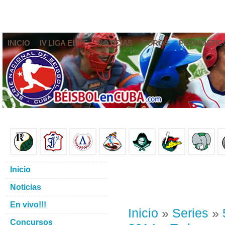
INICIO
IV LIGA ELITE
NOTICIAS
FOROS
PRONÓSTIC
Inicio
Noticias
En vivo!!!
Inicio
»
Series
»
Concursos