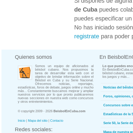
Si dispones de algun
de Cuba
puedes colab
puedes especificar un 
No has iniciado sesió
registrate
para poder 
Quienes somos
En BeisbolE
Somos un equipo de aficionados al
Lo que puedes enco
béisbol cubano. Nos propusimos la
En BeisbolEnCuba.co
tarea de desarrollar esta web con el
béisbol cubano, estad
objetivo de brindar información sobre el
los juegos y más...
Béisbol en Cuba y su Serie Nacional.
Ofrecemos noticias, reportajes,
estadísticas, foros de debate, juegos online y mucho
Noticias del béisb
más... Constantemente buscamos mejorar y ampliar
nuestros servicios por lo que pronto publicaremos
Foros, opiniones, 
nuevas secciones en nuestra web como concursos
y otros entretenimientos.
Concursos sobre e
© copyright 2009 - 2026
BeisbolEnCuba.com
Estadísticas de la 
Inicio
|
Mapa del sitio
|
Contacto
Serie 50, la Serie d
Redes sociales:
Mapa de nuestra 