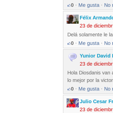
0
·
Me gusta
·
No 
Félix Armando
23 de diciemb
Delá solamente le l
0
·
Me gusta
·
No 
Yunior David 
23 de diciemb
Hola Diosdanis van 
lo mejor por la victor
0
·
Me gusta
·
No 
Julio Cesar F
23 de diciemb