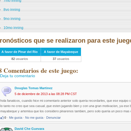
7mo inning
8vo inning
9no inning
10mo inning
ronósticos que se realizaron para este jueg
A favor de Pinar del Rio
A favor de Mayabeque
82
usuarios
37
usuarios
8 Comentarios de este juego:
Deja tu comentario
Douglas Tomas Martinez
5 de diciembre de 2013 a las 08:28 PM CST
hola fanaticos, cuando hice mi comentario anterior solo queria recordarles, que ese equipo c
lo tanto no creo que sea casual ,que esten jugando bien y con una gran motivacion, ya ese 
mayabeque y artemisa que los considero pinarenos tambien, pero solo queria un poco mas de
0
·
Me gusta
·
No me gusta
·
Denunciar
David Che Guevara