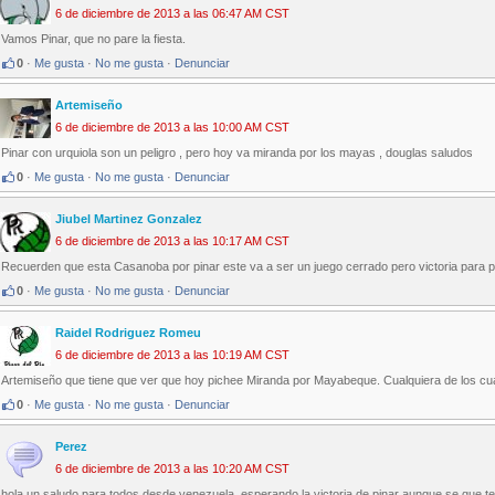
6 de diciembre de 2013 a las 06:47 AM CST
Vamos Pinar, que no pare la fiesta.
0
·
Me gusta
·
No me gusta
·
Denunciar
Artemiseño
6 de diciembre de 2013 a las 10:00 AM CST
Pinar con urquiola son un peligro , pero hoy va miranda por los mayas , douglas saludos
0
·
Me gusta
·
No me gusta
·
Denunciar
Jiubel Martinez Gonzalez
6 de diciembre de 2013 a las 10:17 AM CST
Recuerden que esta Casanoba por pinar este va a ser un juego cerrado pero victoria para pi
0
·
Me gusta
·
No me gusta
·
Denunciar
Raidel Rodriguez Romeu
6 de diciembre de 2013 a las 10:19 AM CST
Artemiseño que tiene que ver que hoy pichee Miranda por Mayabeque. Cualquiera de los cuat
0
·
Me gusta
·
No me gusta
·
Denunciar
Perez
6 de diciembre de 2013 a las 10:20 AM CST
hola un saludo para todos desde venezuela ,esperando la victoria de pinar aunque se que tene