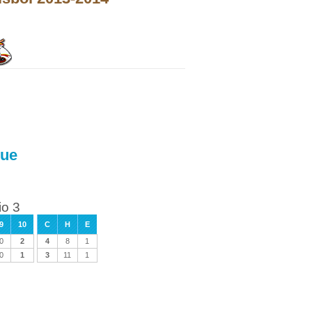
que
io 3
9
10
C
H
E
0
2
4
8
1
0
1
3
11
1