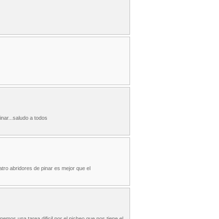
nar...saludo a todos
ro abridores de pinar es mejor que el
mos una tarea dificil por el picheo que nos tiene el