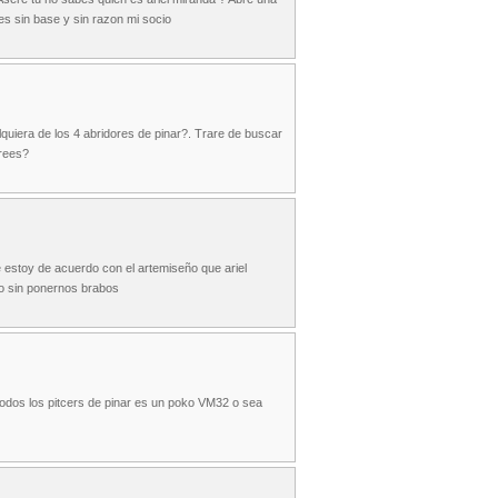
es sin base y sin razon mi socio
quiera de los 4 abridores de pinar?. Trare de buscar
crees?
e estoy de acuerdo con el artemiseño que ariel
no sin ponernos brabos
 todos los pitcers de pinar es un poko VM32 o sea