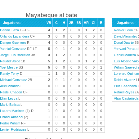
Mayabeque al bate
Jugadores
VB
C
H
2B
3B
HR
CI
E
Jugadores
Dennis Laza
LF-CF
4
1
2
0
0
1
2
0
Reinier Leon
CF
Orlando Lavandera
CF
3
0
0
0
0
0
0
0
David Alejandro
Danger Guerrero
R
4
0
0
0
0
0
0
0
Donal Duarte
3B
Yasniel Gonzalez
RF-LF
5
0
1
0
0
0
0
0
Yosvani Peraza
Jorge Luis Barcelan
3B
4
1
2
0
0
0
0
0
Osniel Madera
R
Raudel Verde
1B
5
1
2
0
0
1
2
0
Luis Alberto Val
Yoel Mestre
SS
5
0
0
0
0
0
0
1
William Saavedr
Randy Terry
D
1
1
0
0
0
0
0
0
Lorenzo Quinta
Michael Gonzalez
2B
2
0
1
0
0
0
0
0
Reidel Alvarez
L
Ariel Miranda
L
0
0
0
0
0
0
0
0
Erlis Casanova
Raidel Chacon
CF
0
0
0
0
0
0
0
0
Rafael Reyes
(A
Elian Leyva
L
0
0
0
0
0
0
0
0
Alain Castañeda
Mario Batista
L
0
0
0
0
0
0
0
0
Lazaro Martinez
(1)-D
1
0
0
0
0
0
0
0
Orandi Abascal
(2)
1
0
0
0
0
0
0
0
Pedro William
RF
0
0
0
0
0
0
0
0
Leinier Rodriguez
L
0
0
0
0
0
0
0
0