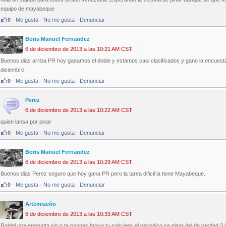
equipo de mayabeque
0
·
Me gusta
·
No me gusta
·
Denunciar
Boris Manuel Fernandez
6 de diciembre de 2013 a las 10:21 AM CST
Buenos dias arriba PR hoy ganamos el doble y estamos casi clasificados y gano la encuesta 
diciembre.
0
·
Me gusta
·
No me gusta
·
Denunciar
Perez
6 de diciembre de 2013 a las 10:22 AM CST
quien lansa por pinar
0
·
Me gusta
·
No me gusta
·
Denunciar
Boris Manuel Fernandez
6 de diciembre de 2013 a las 10:29 AM CST
Buenos dias Perez seguro que hoy gana PR pero la tarea dificil la tiene Mayabeque.
0
·
Me gusta
·
No me gusta
·
Denunciar
Artemiseño
6 de diciembre de 2013 a las 10:33 AM CST
Raidel una pregunta sin q te pongas bravo tu solo lees el periodico se pinar del rio verdad ?