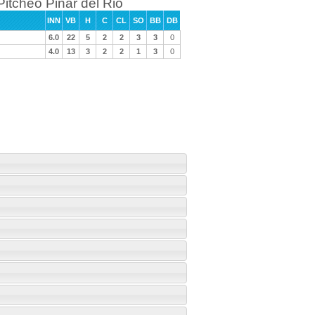
Pitcheo Pinar del Rio
INN
VB
H
C
CL
SO
BB
DB
6.0
22
5
2
2
3
3
0
4.0
13
3
2
2
1
3
0