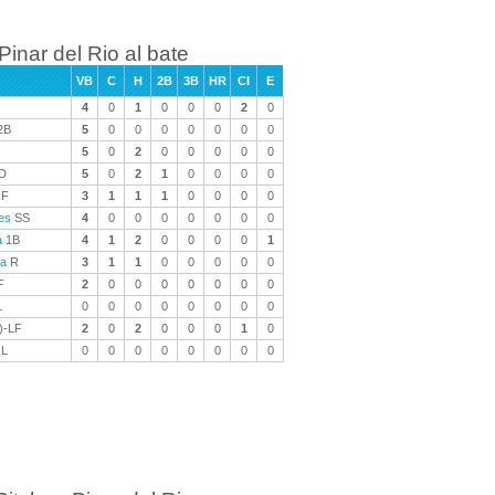
Pinar del Rio al bate
VB
C
H
2B
3B
HR
CI
E
4
0
1
0
0
0
2
0
2B
5
0
0
0
0
0
0
0
5
0
2
0
0
0
0
0
D
5
0
2
1
0
0
0
0
F
3
1
1
1
0
0
0
0
des
SS
4
0
0
0
0
0
0
0
a
1B
4
1
2
0
0
0
0
1
na
R
3
1
1
0
0
0
0
0
F
2
0
0
0
0
0
0
0
L
0
0
0
0
0
0
0
0
)-LF
2
0
2
0
0
0
1
0
L
0
0
0
0
0
0
0
0