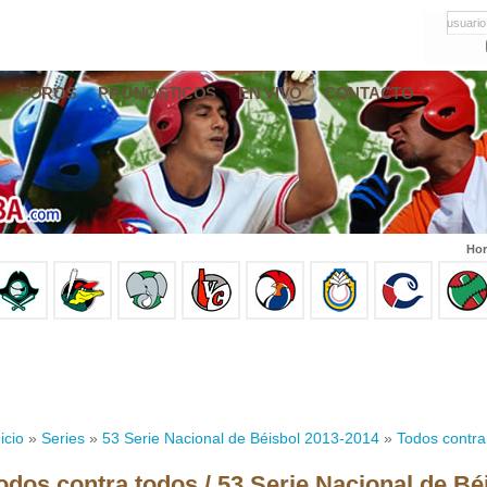
usuario
FOROS
PRONÓSTICOS
EN VIVO
CONTACTO
Hor
icio
»
Series
»
53 Serie Nacional de Béisbol 2013-2014
»
Todos contra
odos contra todos / 53 Serie Nacional de Bé