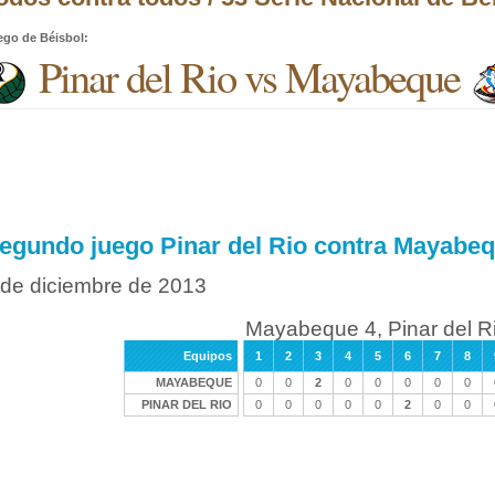
ego de Béisbol
:
Pinar del Rio vs Mayabeque
egundo juego Pinar del Rio contra Mayabe
 de diciembre de 2013
Mayabeque 4, Pinar del R
Equipos
1
2
3
4
5
6
7
8
MAYABEQUE
0
0
2
0
0
0
0
0
PINAR DEL RIO
0
0
0
0
0
2
0
0