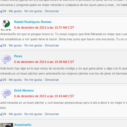
encuesta y pregunta quien es mejor miranda o cualquiera de los tuyos para q veas , no habl
0
·
Me gusta
·
No me gusta
·
Denunciar
Raidel Rodriguez Romeu
6 de diciembre de 2013 a las 10:37 AM CST
Artemiseño sin que te pongas bravo tu. Tu estas seguro que Ariel Miranda es mejor que cual
las estadisticas a ver quien tiene la razon. Seria mas justo que hacer una encuesta. Tu no 
0
·
Me gusta
·
No me gusta
·
Denunciar
Perez
6 de diciembre de 2013 a las 10:38 AM CST
hola boris hay algo en lo que estoy de acuerdo contigo y es que gana pinar y algo con lo qu
miranda es un buen pitcher pero artemiseño los mejores pitches son los de pinar mi herma
0
·
Me gusta
·
No me gusta
·
Denunciar
Erick Moreno
6 de diciembre de 2013 a las 10:43 AM CST
ariel miranda es un buen pitcher y con buenas perpesctivas pero d ahi a decir k es mejor k
loko
0
·
Me gusta
·
No me gusta
·
Denunciar
Artemiseño