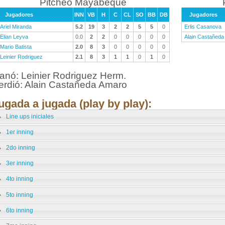
Pitcheo Mayabeque
Jugadores
INN
VB
H
C
CL
SO
BB
DB
Jugadores
Ariel Miranda
5.2
19
3
2
2
5
5
0
Erlis Casanova
Elian Leyva
0.0
2
2
0
0
0
0
0
Alain Castañeda
Mario Batista
2.0
8
3
0
0
0
0
0
Leinier Rodriguez
2.1
8
3
1
1
0
1
0
anó: Leinier Rodriguez Herm.
erdió: Alain Castañeda Amaro
ugada a jugada (play by play):
Line ups iniciales
1er inning
2do inning
3er inning
4to inning
5to inning
6to inning