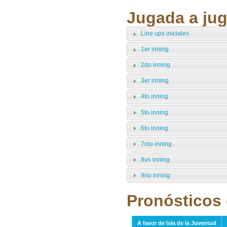
Jugada a jug
Line ups iniciales
1er inning
2do inning
3er inning
4to inning
5to inning
6to inning
7mo inning
8vo inning
9no inning
Pronósticos 
A favor de Isla de la Juventud