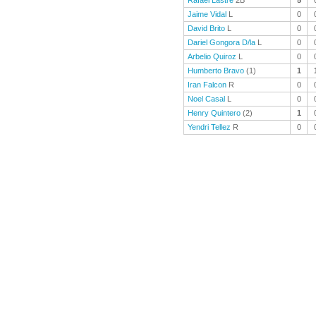
Rafael Lastre
2B
5
Jaime Vidal
L
0
David Brito
L
0
Dariel Gongora D/la
L
0
Arbelio Quiroz
L
0
Humberto Bravo
(1)
1
Iran Falcon
R
0
Noel Casal
L
0
Henry Quintero
(2)
1
Yendri Tellez
R
0