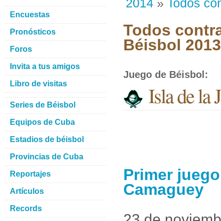
2014
»
Todos con
Encuestas
Todos contra
Pronósticos
Béisbol 201
Foros
Invita a tus amigos
Juego de Béisbol
:
Libro de visitas
Isla de l
Series de Béisbol
Equipos de Cuba
Estadios de béisbol
Provincias de Cuba
Primer juego
Reportajes
Camaguey
Artículos
Records
23 de noviemb