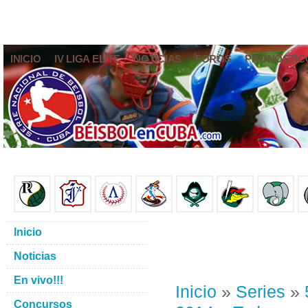
INICIO
IV LIGA ELITE
NOTICIAS
FOROS
PRONÓSTIC
Inicio
Noticias
En vivo!!!
Inicio
»
Series
»
Concursos