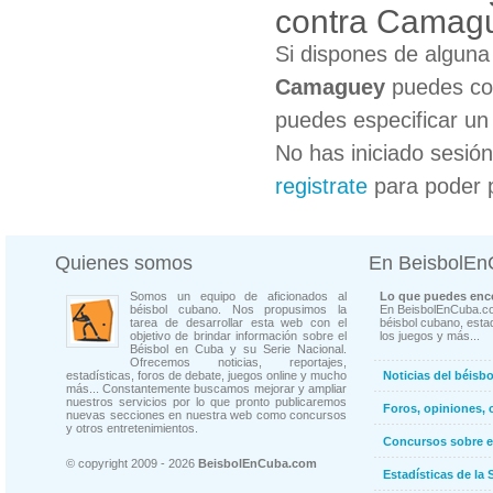
contra Camag
Si dispones de algun
Camaguey
puedes col
puedes especificar un 
No has iniciado sesió
registrate
para poder 
Quienes somos
En BeisbolE
Somos un equipo de aficionados al
Lo que puedes enco
béisbol cubano. Nos propusimos la
En BeisbolEnCuba.co
tarea de desarrollar esta web con el
béisbol cubano, estad
objetivo de brindar información sobre el
los juegos y más...
Béisbol en Cuba y su Serie Nacional.
Ofrecemos noticias, reportajes,
estadísticas, foros de debate, juegos online y mucho
Noticias del béisb
más... Constantemente buscamos mejorar y ampliar
nuestros servicios por lo que pronto publicaremos
Foros, opiniones, 
nuevas secciones en nuestra web como concursos
y otros entretenimientos.
Concursos sobre e
© copyright 2009 - 2026
BeisbolEnCuba.com
Estadísticas de la 