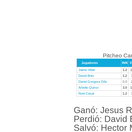
Pitcheo C
Jugadores
INN
V
Jaime Vidal
1.2
1
David Brito
1.2
Dariel Gongora D/la
0.0
Arbelio Quiroz
3.0
1
Noel Casal
1.2
Ganó: Jesus R
Perdió: David 
Salvó: Hector