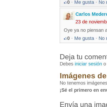
0
·
Me gusta
·
No 
Carlos Meder
23 de noviemb
Oye ya no piensan ac
0
·
Me gusta
·
No 
Deja tu coment
Debes
iniciar sesión
Imágenes de 
No tenemos imágenes 
¡Sé el primero en en
Envía una imag