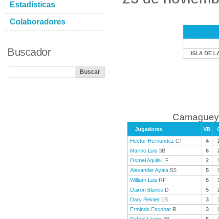
Estadísticas
Colaboradores
Buscador
ISLA DE L
Camaguey 
Jugadores
VB
Hector Hernandez
CF
4
Marino Luis
3B
6
Osmel Aguila
LF
2
Alexander Ayala
SS
5
William Luis
RF
5
Dairon Blanco
D
5
Dary Reinier
1B
3
Ermindo Escobar
R
3