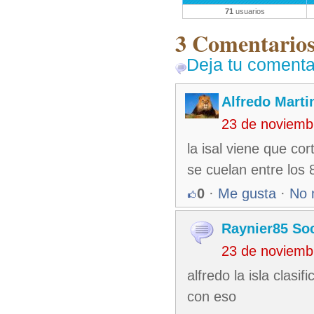
71
usuarios
3 Comentarios 
Deja tu comenta
Alfredo Martin
23 de noviemb
la isal viene que co
se cuelan entre los 
0
·
Me gusta
·
No 
Raynier85 So
23 de noviemb
alfredo la isla clas
con eso