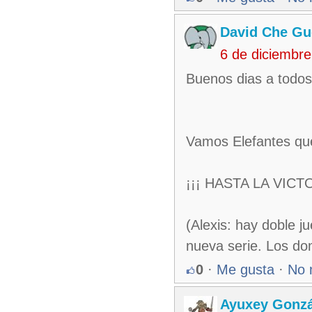
David Che Gu
6 de diciembr
Buenos dias a todos
Vamos Elefantes que
¡¡¡ HASTA LA VIC
(Alexis: hay doble 
nueva serie. Los d
0
·
Me gusta
·
No 
Ayuxey Gonzá