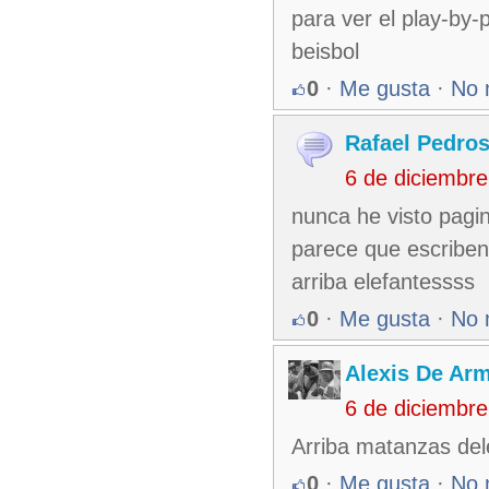
para ver el play-by-
beisbol
0
·
Me gusta
·
No 
Rafael Pedro
6 de diciembr
nunca he visto pagin
parece que escriben
arriba elefantessss
0
·
Me gusta
·
No 
Alexis De Ar
6 de diciembr
Arriba matanzas dele
0
·
Me gusta
·
No 