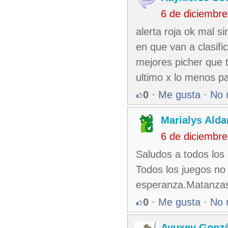
6 de diciembr
alerta roja ok mal s
en que van a clasifi
mejores picher que
ultimo x lo menos pa
0
·
Me gusta
·
No 
Marialys Alda
6 de diciembr
Saludos a todos los
Todos los juegos no
esperanza.Matanza
0
·
Me gusta
·
No 
Ayuxey Gonzá