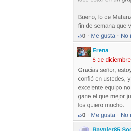
Bueno, lo de Matanz
fin de semana que 
0
·
Me gusta
·
No 
Erena
6 de diciembr
Gracias señor, estoy
confió en ustedes, 
excelente equipo no 
gane el que mejor j
los quiero mucho.
0
·
Me gusta
·
No 
Raynier85 So