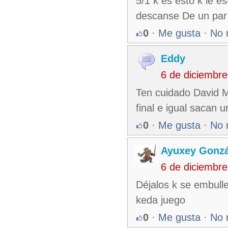
5/1 k es esto k le e
descanse De un par
0
·
Me gusta
·
No 
Eddy
6 de diciembr
Ten cuidado David M
final e igual sacan 
0
·
Me gusta
·
No 
Ayuxey Gonzá
6 de diciembr
Déjalos k se embull
keda juego
0
·
Me gusta
·
No 