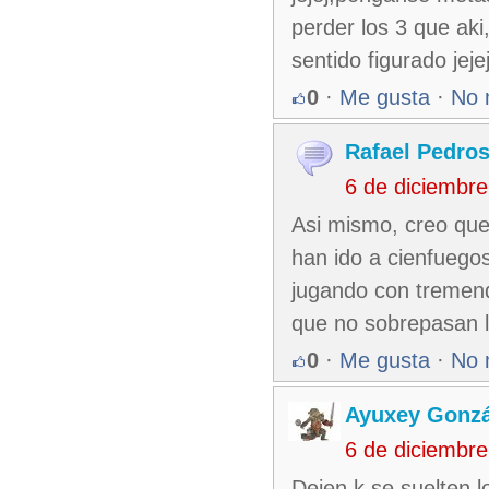
perder los 3 que aki
sentido figurado je
0
·
Me gusta
·
No 
Rafael Pedro
6 de diciembr
Asi mismo, creo que
han ido a cienfuegos
jugando con tremen
que no sobrepasan 
0
·
Me gusta
·
No 
Ayuxey Gonzá
6 de diciembr
Dejen k se suelten 