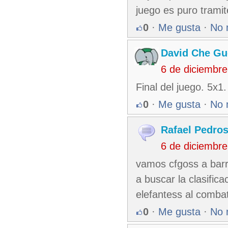
juego es puro tramit
0
·
Me gusta
·
No 
David Che Gu
6 de diciembr
Final del juego. 5x
0
·
Me gusta
·
No 
Rafael Pedro
6 de diciembr
vamos cfgoss a barr
a buscar la clasifica
elefantess al comba
0
·
Me gusta
·
No 