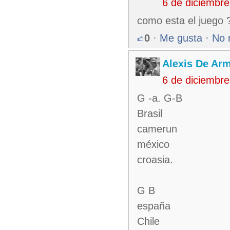
6 de diciembr
como esta el juego ?
0
·
Me gusta
·
No 
Alexis De Ar
6 de diciembr
G -a. G-B
Brasil
camerun
méxico
croasia.
G B
españa
Chile