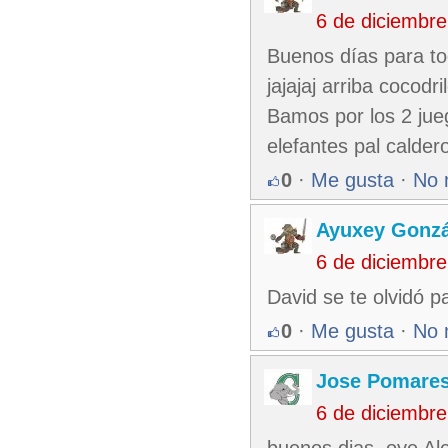
6 de diciembr
Buenos días para to
jajajaj arriba cocodr
Bamos por los 2 jueg
elefantes pal caldero
0
·
Me gusta
·
No 
Ayuxey Gonzá
6 de diciembr
David se te olvidó 
0
·
Me gusta
·
No 
Jose Pomare
6 de diciembr
buenos dias, oye Al