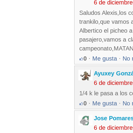
6 de diciembr
Saludos Alexis,los 
trankilo,que vamos a
Albertico el picheo 
pasajero,vamos a cla
campeonato,MAT
0
·
Me gusta
·
No 
Ayuxey Gonzá
6 de diciembr
1/4 k le pasa a los 
0
·
Me gusta
·
No 
Jose Pomare
6 de diciembr