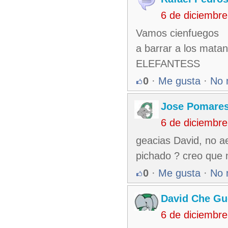
6 de diciembr
Vamos cienfuegos
a barrar a los matan
ELEFANTESS
0
·
Me gusta
·
No 
Jose Pomare
6 de diciembr
geacias David, no 
pichado ? creo que 
0
·
Me gusta
·
No 
David Che Gu
6 de diciembr