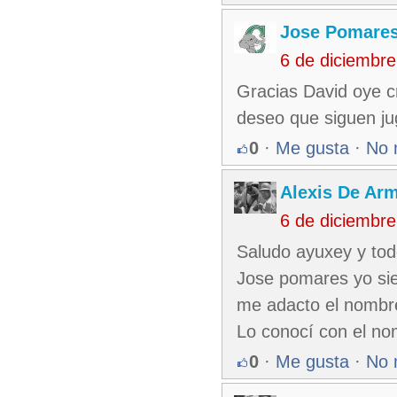
Jose Pomare
6 de diciembr
Gracias David oye c
deseo que siguen ju
0
·
Me gusta
·
No 
Alexis De Ar
6 de diciembr
Saludo ayuxey y tod
Jose pomares yo sie
me adacto el nombre
Lo conocí con el no
0
·
Me gusta
·
No 