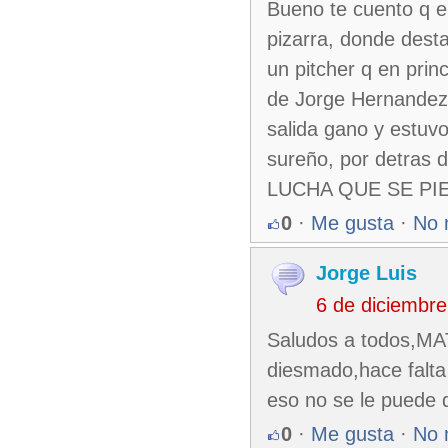
Bueno te cuento q e
pizarra, donde dest
un pitcher q en prin
de Jorge Hernandez s
salida gano y estuvo
sureño, por detras
LUCHA QUE SE PI
0
·
Me gusta
·
No 
Jorge Luis
6 de diciembr
Saludos a todos,MA
diesmado,hace falta
eso no se le puede d
0
·
Me gusta
·
No 