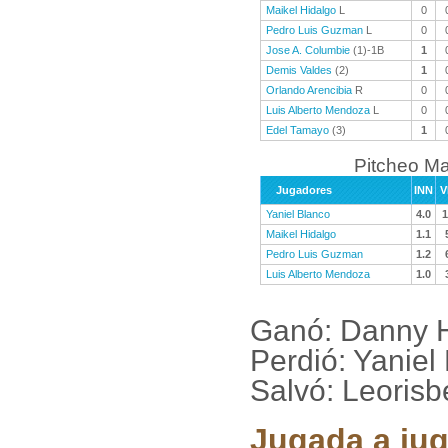
Maikel Hidalgo
L
0
Pedro Luis Guzman
L
0
Jose A. Columbie
(1)-1B
1
Demis Valdes
(2)
1
Orlando Arencibia
R
0
Luis Alberto Mendoza
L
0
Edel Tamayo
(3)
1
Pitcheo M
Jugadores
INN
V
Yaniel Blanco
4.0
1
Maikel Hidalgo
1.1
Pedro Luis Guzman
1.2
Luis Alberto Mendoza
1.0
Ganó: Danny 
Perdió: Yaniel
Salvó: Leoris
Jugada a jug