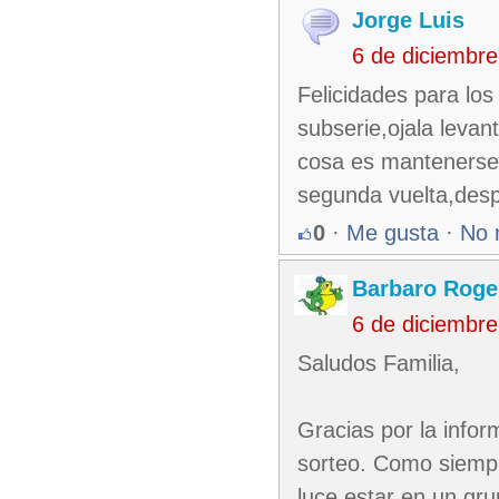
Jorge Luis
6 de diciembr
Felicidades para lo
subserie,ojala levan
cosa es mantenerse a
segunda vuelta,de
0
·
Me gusta
·
No 
Barbaro Roge
6 de diciembr
Saludos Familia,
Gracias por la infor
sorteo. Como siempr
luce estar en un gr