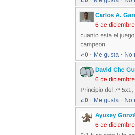
Carlos A. Gar
6 de diciembr
cuanto esta el jueg
campeon
0
·
Me gusta
·
No 
David Che Gu
6 de diciembr
Principio del 7º 5x1
0
·
Me gusta
·
No 
Ayuxey Gonzá
6 de diciembr