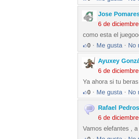
Jose Pomare
6 de diciembr
como esta el juegoo
0
·
Me gusta
·
No 
Ayuxey Gonzá
6 de diciembr
Ya ahora si tu beras
0
·
Me gusta
·
No 
Rafael Pedro
6 de diciembr
Vamos elefantes , a 
0
·
Me gusta
·
No 