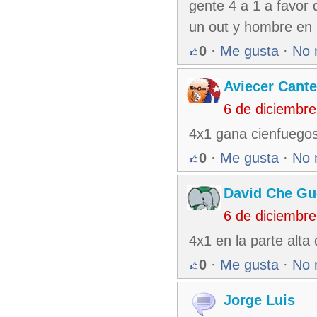
gente 4 a 1 a favor
un out y hombre en
0
·
Me gusta
·
No 
Aviecer Cante
6 de diciembr
4x1 gana cienfuego
0
·
Me gusta
·
No 
David Che Gu
6 de diciembr
4x1 en la parte alta 
0
·
Me gusta
·
No 
Jorge Luis