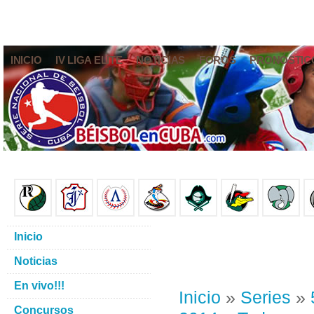
INICIO
IV LIGA ELITE
NOTICIAS
FOROS
PRONÓSTIC
Inicio
Noticias
En vivo!!!
Inicio
»
Series
»
Concursos