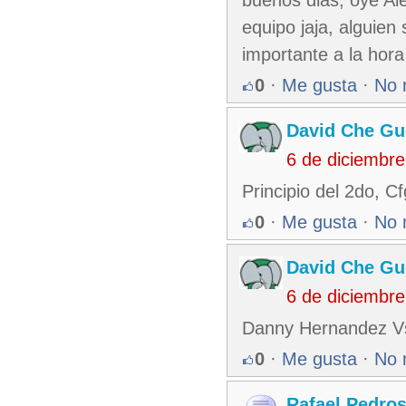
equipo jaja, alguie
importante a la hora
0
·
Me gusta
·
No 
David Che Gu
6 de diciembr
Principio del 2do, C
0
·
Me gusta
·
No 
David Che Gu
6 de diciembr
Danny Hernandez Vs
0
·
Me gusta
·
No 
Rafael Pedro