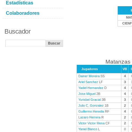
Estadísticas
Colaboradores
MA
CIEN
Buscador
Matanzas 
Jugadores
VB
Dainer Moreira
SS
4
Ariel Sanchez
LF
3
Yadiel Hernandez
D
4
Jose Miguel
2B
4
Yurisbel Gracial
3B
3
Julio C. Gonzalez
1B
2
Guillermo Heredia
RF
4
Lazaro Herrera
R
2
Victor Victor Mesa
CF
2
Yaniel Blanco
L
0