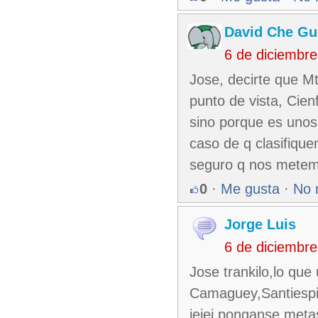
David Che Gu
6 de diciembr
Jose, decirte que M
punto de vista, Cien
sino porque es unos
caso de q clasifiqu
seguro q nos metemo
0
·
Me gusta
·
No 
Jorge Luis
6 de diciembr
Jose trankilo,lo que
Camaguey,Santiespir
jejej,ponganse meta