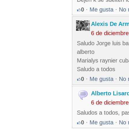
0
·
Me gusta
·
No 
Alexis De Ar
6 de diciembr
Saludo Jorge luis b
alberto
Marialys raynier cu
Saludo a todos
0
·
Me gusta
·
No 
Alberto Lisa
6 de diciembr
Saludos a todos, pas
0
·
Me gusta
·
No 