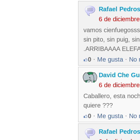
Rafael Pedro
6 de diciembr
vamos cienfuegossss,
sin pito, sin puig, s
.ARRIBAAAA ELEF
0
·
Me gusta
·
No 
David Che Gu
6 de diciembr
Caballero, esta n
quiere ???
0
·
Me gusta
·
No 
Rafael Pedro