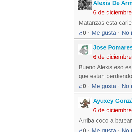
Alexis De Ar
6 de diciembr
Matanzas esta cari
0
·
Me gusta
·
No 
Jose Pomare
6 de diciembr
Bueno Alexis eso es 
que estan perdiend
0
·
Me gusta
·
No 
Ayuxey Gonzá
6 de diciembr
Arriba coco a batear
0
·
Me gusta
·
No 