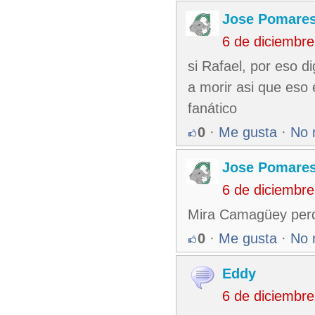
Jose Pomare
6 de diciembr
si Rafael, por eso d
a morir asi que eso 
fanático
0
·
Me gusta
·
No 
Jose Pomare
6 de diciembr
Mira Camagüey perdi
0
·
Me gusta
·
No 
Eddy
6 de diciembr