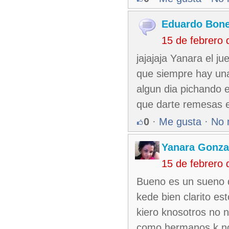
Eduardo Bone
15 de febrero
jajajaja Yanara el j
que siempre hay una
algun dia pichando e
que darte remesas es 
0
·
Me gusta
·
No 
Yanara Gonza
15 de febrero
Bueno es un sueno d
kede bien clarito es
kiero knosotros no n
como hermanos k nos