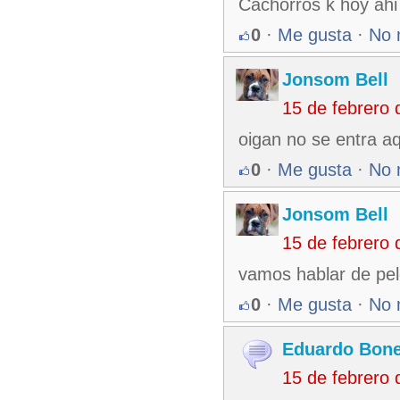
Cachorros k hoy ahi
0
·
Me gusta
·
No 
Jonsom Bell
15 de febrero
oigan no se entra a
0
·
Me gusta
·
No 
Jonsom Bell
15 de febrero
vamos hablar de pel
0
·
Me gusta
·
No 
Eduardo Bone
15 de febrero