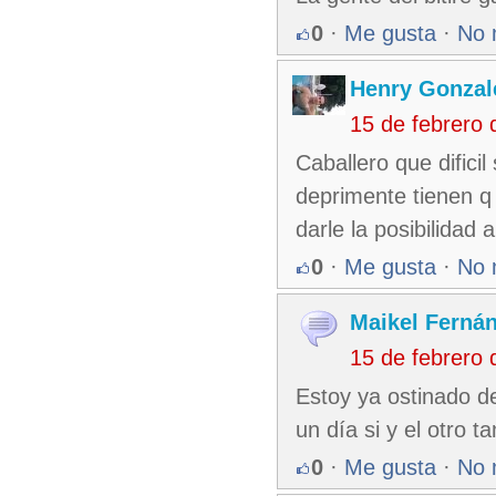
0
·
Me gusta
·
No 
Henry Gonzal
15 de febrero
Caballero que difici
deprimente tienen q
darle la posibilidad 
0
·
Me gusta
·
No 
Maikel Ferná
15 de febrero
Estoy ya ostinado d
un día si y el otro
0
·
Me gusta
·
No 