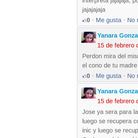
interpreta jajajaja,
jajajajaja
0
·
Me gusta
·
No 
Yanara Gonza
15 de febrero
Perdon mira del mism
el cono de tu madre
0
·
Me gusta
·
No 
Yanara Gonza
15 de febrero
Jose ya sera para l
luego se recupera co
inic y luego se rec