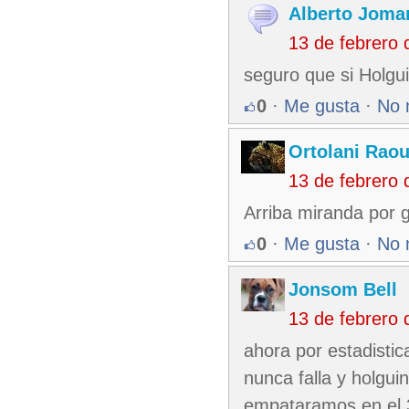
Alberto Joma
13 de febrero
seguro que si Holgu
0
·
Me gusta
·
No 
Ortolani Raou
13 de febrero
Arriba miranda por g
0
·
Me gusta
·
No 
Jonsom Bell
13 de febrero
ahora por estadistic
nunca falla y holguin
empataramos en el 3