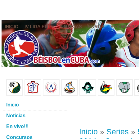
INICIO
IV LIGA ELITE
NOTICIAS
FOROS
PRONÓSTIC
Inicio
Noticias
En vivo!!!
Inicio
»
Series
»
Concursos