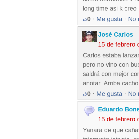
long time asi k cre
0
·
Me gusta
·
No 
José Carlos
15 de febrero
Carlos estaba lanza
pero no vino con bu
saldrá con mejor con
anotar. Arriba cachor
0
·
Me gusta
·
No 
Eduardo Bone
15 de febrero
Yanara de que cañave