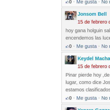
0
·
Me gusta
·
No 
Jonsom Bell
15 de febrero
hoy gana holguin sal
encendemos las luce
0
·
Me gusta
·
No 
Keydel Macha
15 de febrero
Pinar pierde hoy ,d
lugar, como dice Jos
estamos clasificados
0
·
Me gusta
·
No 