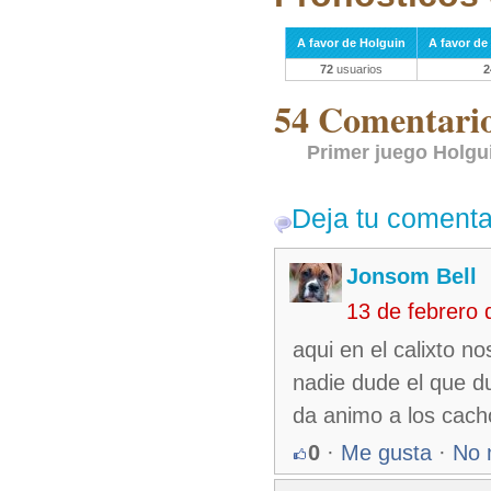
A favor de Holguin
A favor de
72
usuarios
2
54 Comentarios
Primer juego Holgui
Deja tu comenta
Jonsom Bell
13 de febrero
aqui en el calixto 
nadie dude el que d
da animo a los cach
0
·
Me gusta
·
No 