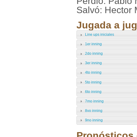
Perdió: Pablo 
Salvó: Hector
Jugada a jug
Line ups iniciales
1er inning
2do inning
3er inning
4to inning
5to inning
6to inning
7mo inning
8vo inning
9no inning
Pronósticos 