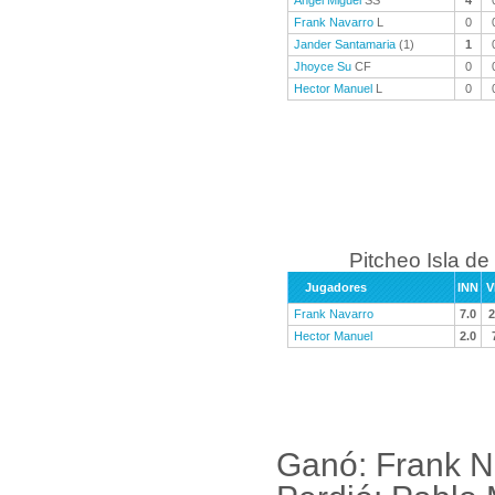
Angel Miguel
SS
4
Frank Navarro
L
0
Jander Santamaria
(1)
1
Jhoyce Su
CF
0
Hector Manuel
L
0
Pitcheo Isla de
Jugadores
INN
V
Frank Navarro
7.0
2
Hector Manuel
2.0
Ganó: Frank N