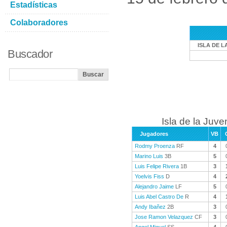
Estadísticas
Colaboradores
ISLA DE L
Buscador
Isla de la Juve
Jugadores
VB
Rodmy Proenza
RF
4
Marino Luis
3B
5
Luis Felipe Rivera
1B
3
Yoelvis Fiss
D
4
Alejandro Jaime
LF
5
Luis Abel Castro De
R
4
Andy Ibañez
2B
3
Jose Ramon Velazquez
CF
3