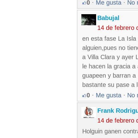
0
·
Me gusta
·
No 
Babujal
14 de febrero
en esta fase La Isl
alguien,pues no tie
a Villa Clara y ayer
le hacen la gracia a
guapeen y barran a 
bastante su pase a l
0
·
Me gusta
·
No 
Frank Rodrig
14 de febrero
Holguin ganen contra