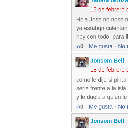
Yanara Gonza
15 de febrero
Hola Jose no nose n
ya estabqn calentand
hoy con todo, para ll
0
·
Me gusta
·
No 
Jonsom Bell
15 de febrero
como le dije si pina
serie frente a la isl
y le duela a quien l
0
·
Me gusta
·
No 
Jonsom Bell