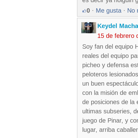
0
·
Me gusta
·
No 
Keydel Macha
15 de febrero
Soy fan del equipo H
reales del equipo pa
picheo y defensa es
peloteros lesionado
un buen espectáculo 
con la misión de emb
de posiciones de la 
ultimas subseries, d
juego de Pinar, y co
lugar, arriba caball