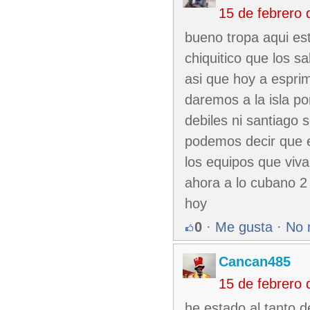
15 de febrero
bueno tropa aqui es
chiquitico que los s
asi que hoy a esprim
daremos a la isla p
debiles ni santiago
podemos decir que e
los equipos que viva
ahora a lo cubano 2 
hoy
0
·
Me gusta
·
No 
Cancan485
15 de febrero
he estado al tanto 