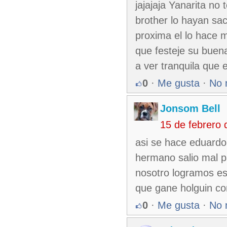
jajajaja Yanarita no
brother lo hayan sac
proxima el lo hace m
que festeje su buena
a ver tranquila que e
0
·
Me gusta
·
No 
Jonsom Bell
15 de febrero
asi se hace eduardo
hermano salio mal p
nosotro logramos es
que gane holguin co
0
·
Me gusta
·
No 