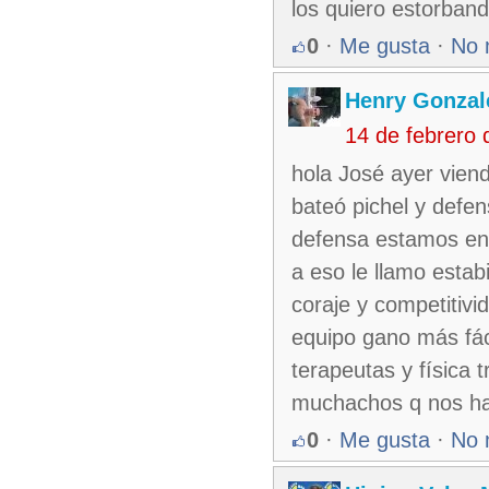
los quiero estorban
0
·
Me gusta
·
No 
Henry Gonzal
14 de febrero
hola José ayer viend
bateó pichel y defe
defensa estamos en 
a eso le llamo estab
coraje y competitivi
equipo gano más fác
terapeutas y física 
muchachos q nos ha
0
·
Me gusta
·
No 