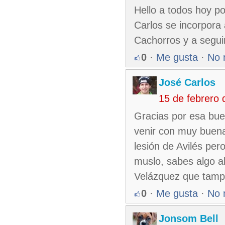
Hello a todos hoy p
Carlos se incorpora 
Cachorros y a segui
0
·
Me gusta
·
No 
José Carlos
15 de febrero
Gracias por esa bue
venir con muy buena
lesión de Avilés per
muslo, sabes algo a
Velázquez que tampo
0
·
Me gusta
·
No 
Jonsom Bell