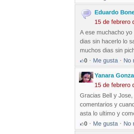
Eduardo Bone
15 de febrero
A ese muchacho yo l
dias sin hacerlo lo
muchos dias sin pic
0
·
Me gusta
·
No 
Yanara Gonza
15 de febrero
Gracias Bell y Jose
comentarios y cuand
asta lo ultimo y com
0
·
Me gusta
·
No 