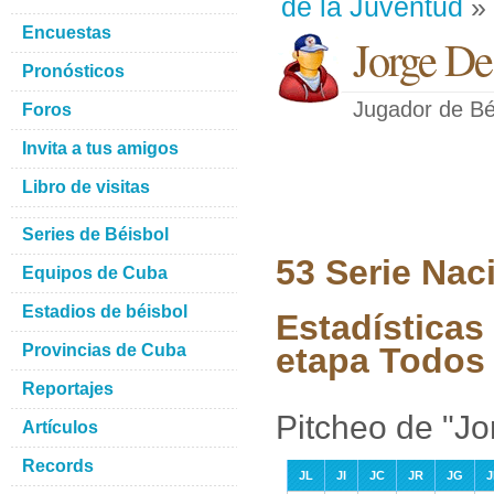
de la Juventud
» 
Encuestas
Jorge De
Pronósticos
Jugador de Bé
Foros
Invita a tus amigos
Libro de visitas
Series de Béisbol
53 Serie Nac
Equipos de Cuba
Estadios de béisbol
Estadísticas
Provincias de Cuba
etapa Todos 
Reportajes
Pitcheo de "Jo
Artículos
Records
JL
JI
JC
JR
JG
J