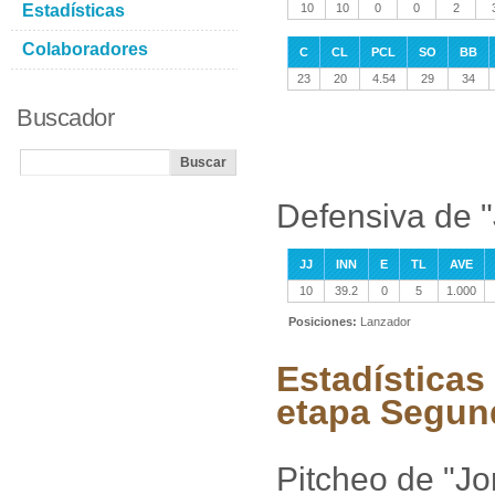
Estadísticas
10
10
0
0
2
Colaboradores
C
CL
PCL
SO
BB
23
20
4.54
29
34
Buscador
Defensiva de "
JJ
INN
E
TL
AVE
10
39.2
0
5
1.000
Posiciones:
Lanzador
Estadísticas
etapa Segun
Pitcheo de "Jo