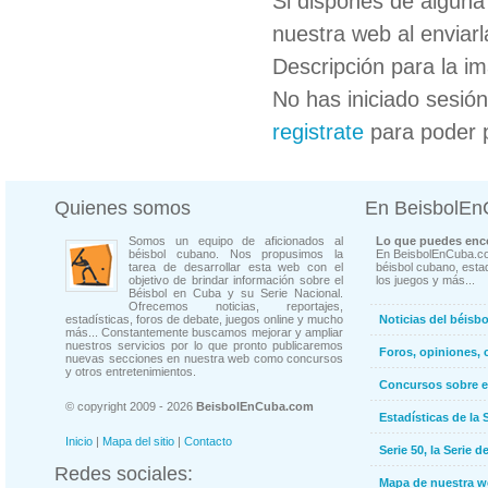
Si dispones de algun
nuestra web al enviarl
Descripción para la i
No has iniciado sesió
registrate
para poder 
Quienes somos
En BeisbolE
Somos un equipo de aficionados al
Lo que puedes enco
béisbol cubano. Nos propusimos la
En BeisbolEnCuba.co
tarea de desarrollar esta web con el
béisbol cubano, estad
objetivo de brindar información sobre el
los juegos y más...
Béisbol en Cuba y su Serie Nacional.
Ofrecemos noticias, reportajes,
estadísticas, foros de debate, juegos online y mucho
Noticias del béisb
más... Constantemente buscamos mejorar y ampliar
nuestros servicios por lo que pronto publicaremos
Foros, opiniones, 
nuevas secciones en nuestra web como concursos
y otros entretenimientos.
Concursos sobre e
© copyright 2009 - 2026
BeisbolEnCuba.com
Estadísticas de la 
Inicio
|
Mapa del sitio
|
Contacto
Serie 50, la Serie d
Redes sociales:
Mapa de nuestra 