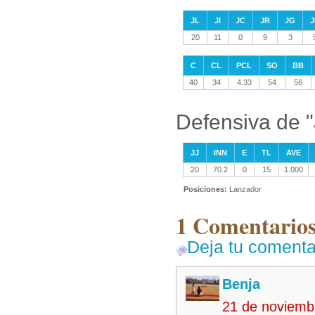
JL
JI
JC
JR
JG
J
20
11
0
9
3
C
CL
PCL
SO
BB
40
34
4.33
54
56
Defensiva de "
JJ
INN
E
TL
AVE
20
70.2
0
15
1.000
Posiciones:
Lanzador
1 Comentarios
Deja tu comenta
Benja
21 de noviemb