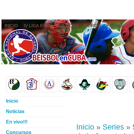
INICIO
IV LIGA ELITE
NOTICIAS
FOROS
PRONÓSTIC
Inicio
Noticias
En vivo!!!
Inicio
»
Series
»
Concursos